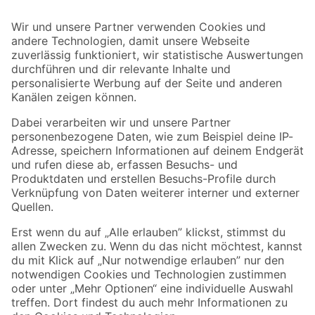
Bleib auf dem Laufenden mit unserem Newsletter
Der toom Newsletter: Keine Angebote und Aktionen mehr verpassen!
Zur Newsletter Anmeldung
Folge uns
Zahlungsarten
Versandarten
Sicher einkaufen
Jetzt die toom-App herunterladen