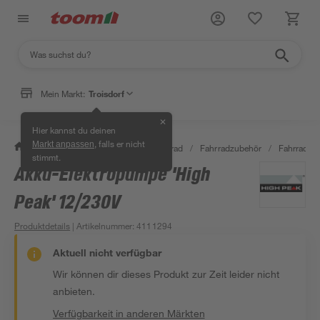
Mein Markt:
Troisdorf
✕
Hier kannst du deinen
, falls er nicht
Markt anpassen
/
Garten & Freizeit
/
Auto & Fahrrad
/
Fahrradzubehör
/
Fahrradp
stimmt.
Akku-Elektropumpe 'High
Peak' 12/230V
Produktdetails
| Artikelnummer
:
4111294
Aktuell nicht verfügbar
Wir können dir dieses Produkt zur Zeit leider nicht
anbieten.
Verfügbarkeit in anderen Märkten