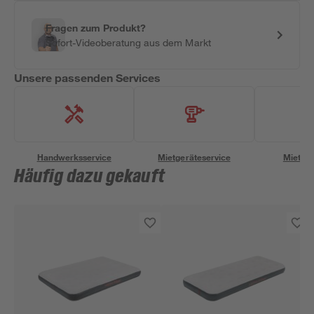
Fragen zum Produkt?
Sofort-Videoberatung aus dem Markt
Unsere passenden Services
Handwerksservice
Mietgeräteservice
Miettra
Häufig dazu gekauft