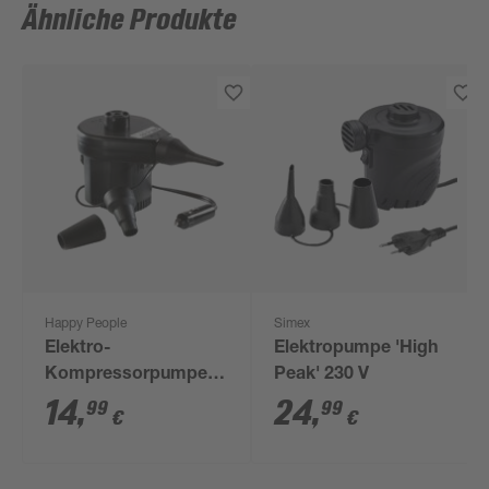
Ähnliche Produkte
Happy People
Simex
Elektro-
Elektropumpe 'High
Kompressorpumpe
Peak' 230 V
12 V, verschiedene
14
,
24
,
99
99
€
€
Adapter