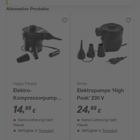
Alternative Produkte
Happy People
Simex
Elektro-
Elektropumpe 'High
Kompressorpumpe
Peak' 230 V
12 V, verschiedene
14
,
24
,
99
99
€
€
Adapter
Keine Lieferung nach
Keine Lieferung nach
Hause
Hause
Troisdorf
Troisdorf
Verfügbar in
Verfügbar in