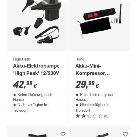
High Peak
Rowi
Akku-Elektropumpe
Akku-Mini-
'High Peak' 12/230V
Kompressor
schwarz 12 V, 11 bar
42
,
29
,
99
99
€
€
Keine Lieferung nach
Keine Lieferung nach
Hause
Hause
Nicht verfügbar in
Nicht verfügbar in
Troisdorf
Troisdorf
(3)