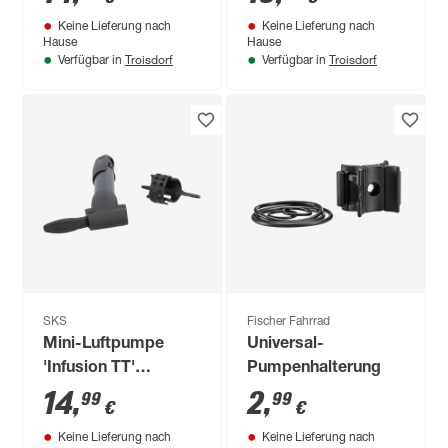
Keine Lieferung nach
Keine Lieferung nach
Hause
Hause
Troisdorf
Troisdorf
Verfügbar in
Verfügbar in
SKS
Fischer Fahrrad
Mini-Luftpumpe
Universal-
'Infusion TT'
Pumpenhalterung
Kunststoff 22,5 cm 6
14
,
2
,
99
99
€
€
bar
Keine Lieferung nach
Keine Lieferung nach