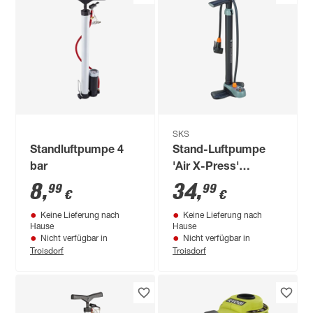
SKS
Standluftpumpe 4
Stand-Luftpumpe
bar
'Air X-Press'
Kunststoff 55,4 cm 8
8
,
34
,
99
99
€
€
bar
Keine Lieferung nach
Keine Lieferung nach
Hause
Hause
Nicht verfügbar in
Nicht verfügbar in
Troisdorf
Troisdorf