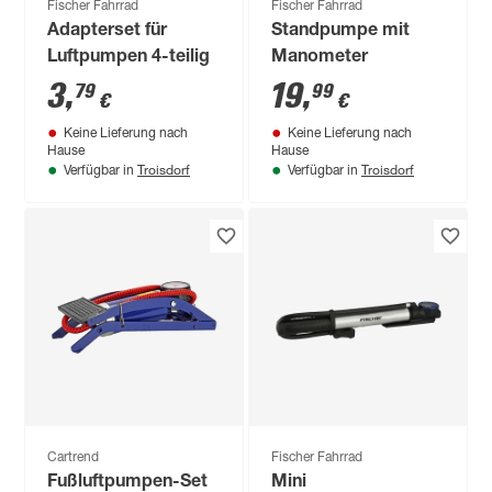
Fischer Fahrrad
Fischer Fahrrad
Adapterset für
Standpumpe mit
Luftpumpen 4-teilig
Manometer
3
,
19
,
79
99
€
€
Keine Lieferung nach
Keine Lieferung nach
Hause
Hause
Troisdorf
Troisdorf
Verfügbar in
Verfügbar in
Cartrend
Fischer Fahrrad
Fußluftpumpen-Set
Mini