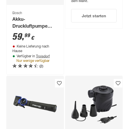
dem Markt.
Bosch
Jetzt starten
Akku-
Druckluftpumpe
'EasyPump'
59
,
99
€
Keine Lieferung nach
Hause
Troisdorf
Verfügbar in
Nur wenige verfügbar
(2)