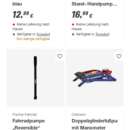
blau
Stand-/Handpumpe
'2in1' Aluminium
12
,
16
,
99
99
€
€
27,5 cm 8 bar
Keine Lieferung nach
Keine Lieferung nach
Hause
Hause
Troisdorf
Troisdorf
Verfügbar in
Verfügbar in
Nur wenige verfügbar
Fischer Fahrrad
Cartrend
Fahrradpumpe
Doppelzylinderfußpumpe
„Reversible“
mit Manometer