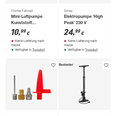
Fischer Fahrrad
Simex
Mini-Luftpumpe
Elektropumpe 'High
Kunststoff
Peak' 230 V
umschaltbar
10
,
24
,
99
99
€
€
Druck/Volumen 22
Keine Lieferung nach
Keine Lieferung nach
cm 8 bar
Hause
Hause
Troisdorf
Troisdorf
Verfügbar in
Verfügbar in
Bestseller