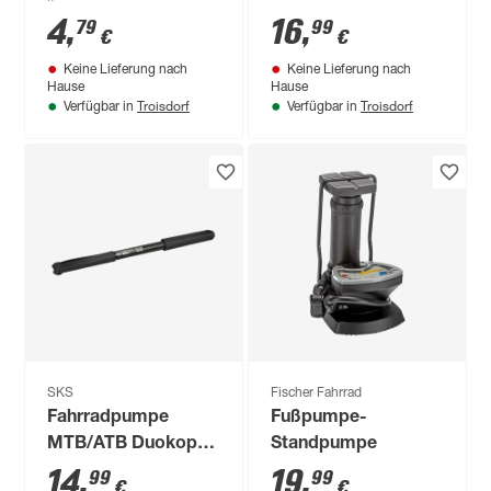
4
,
16
,
79
99
€
€
Keine Lieferung nach
Keine Lieferung nach
Hause
Hause
Troisdorf
Troisdorf
Verfügbar in
Verfügbar in
SKS
Fischer Fahrrad
Fahrradpumpe
Fußpumpe-
MTB/ATB Duokopf
Standpumpe
schwarz
14
,
19
,
99
99
€
€