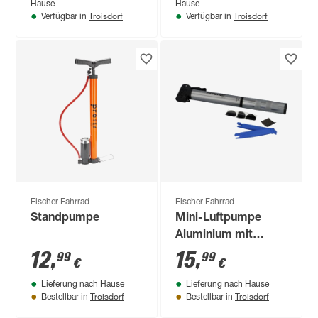
Hause
Hause
Troisdorf
Troisdorf
Verfügbar in
Verfügbar in
Fischer Fahrrad
Fischer Fahrrad
Standpumpe
Mini-Luftpumpe
Aluminium mit
Flickbox 28 cm 5,5
12
,
15
,
99
99
€
€
bar
Lieferung nach Hause
Lieferung nach Hause
Troisdorf
Troisdorf
Bestellbar in
Bestellbar in