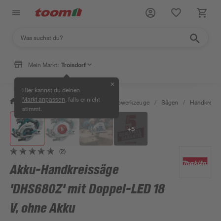
Mein Markt:
Troisdorf
✕
Hier kannst du deinen
, falls er nicht
Markt anpassen
/
Werkstatt & Maschinen
/
Elektrowerkzeuge
/
Sägen
/
Handkreiss
stimmt.
+
5
(2)
Akku-Handkreissäge
'DHS680Z' mit Doppel-LED 18
V, ohne Akku