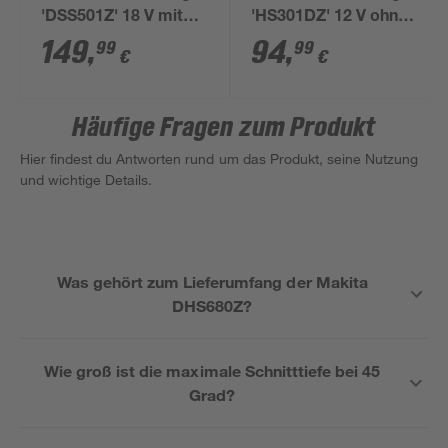
'DSS501Z' 18 V mit
'HS301DZ' 12 V ohne
LED, ohne Akku
Akku, Ø 85 mm
149
,
94
,
99
99
€
€
Häufige Fragen zum Produkt
Hier findest du Antworten rund um das Produkt, seine Nutzung
und wichtige Details.
Was gehört zum Lieferumfang der Makita
DHS680Z?
Wie groß ist die maximale Schnitttiefe bei 45
Grad?