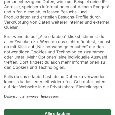
Zahlungsarten
Versandarten
Sicher einkaufen
Jetzt die toom-App herunterladen
Alle Preisangaben in EUR inkl. gesetzl. MwSt.. Die dargestellten Angebote sind unter
Umständen nicht in allen Märkten verfügbar. Die angegebenen Verfügbarkeiten beziehen
sich auf den unter "Mein Markt" ausgewählten toom Baumarkt. Alle Angebote und
Produkte nur solange der Vorrat reicht.
*Paketversand ab 59 € versandkostenfrei, gilt nicht für Artikel mit Speditionsversand, hier
fallen zusätzliche Versandkosten an.
Datenschutz
Privatsphäre
Impressum
AGB