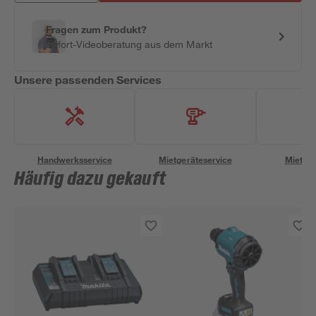
Fragen zum Produkt?
Sofort-Videoberatung aus dem Markt
Unsere passenden Services
Handwerksservice
Mietgeräteservice
Miettra
Häufig dazu gekauft