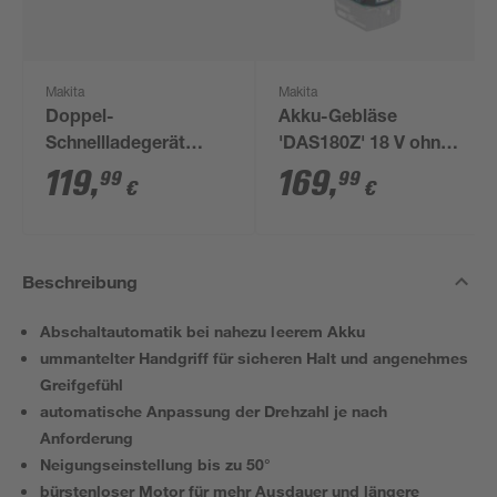
Makita
Makita
Doppel-
Akku-Gebläse
Schnellladegerät
'DAS180Z' 18 V ohne
'DC18RD' 14,4/18 V
Akku und Ladegerät
119
,
169
,
99
99
€
€
Beschreibung
Abschaltautomatik bei nahezu leerem Akku
ummantelter Handgriff für sicheren Halt und angenehmes
Greifgefühl
automatische Anpassung der Drehzahl je nach
Anforderung
Neigungseinstellung bis zu 50°
bürstenloser Motor für mehr Ausdauer und längere