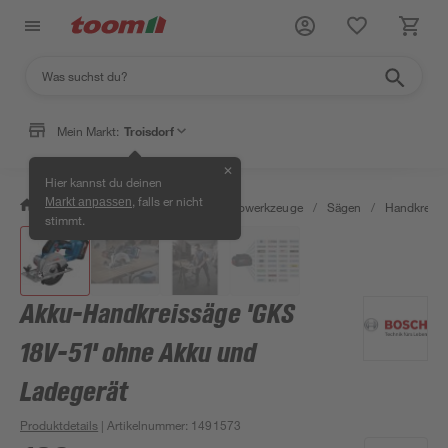
Mein Markt:
Troisdorf
✕
Hier kannst du deinen
, falls er nicht
Markt anpassen
/
Werkstatt & Maschinen
/
Elektrowerkzeuge
/
Sägen
/
Handkreiss
stimmt.
Akku-Handkreissäge 'GKS
18V-51' ohne Akku und
Ladegerät
Produktdetails
| Artikelnummer
:
1491573