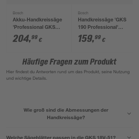
Bosch
Bosch
Akku-Handkreissäge
Handkreissäge 'GKS
'Professional GKS
190 Professional'
18V-57 G' ohne Akku
1400 W, Ø 190 mm
204
,
159
,
99
99
€
€
18 V, mit
Transportbox
Häufige Fragen zum Produkt
Hier findest du Antworten rund um das Produkt, seine Nutzung
und wichtige Details.
Wie groß sind die Abmessungen der
Handkreissäge?
Welche Sägeblätter passen in die GKS 18V-51?