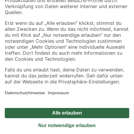
Sicher einkaufen
Jetzt die toom-App herunterladen
Alle Preisangaben in EUR inkl. gesetzl. MwSt.. Die dargestellten Angebote sind unter
Umständen nicht in allen Märkten verfügbar. Die angegebenen Verfügbarkeiten beziehen
sich auf den unter "Mein Markt" ausgewählten toom Baumarkt. Alle Angebote und
Produkte nur solange der Vorrat reicht.
*Paketversand ab 59 € versandkostenfrei, gilt nicht für Artikel mit Speditionsversand, hier
fallen zusätzliche Versandkosten an.
Datenschutz
Privatsphäre
Impressum
AGB
Nutzungsbedingungen
Widerrufsrecht
Vertrag widerrufen
Barrierefreiheit