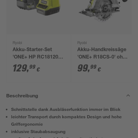
Ryobi
Ryobi
Akku-Starter-Set
Akku-Handkreissäge
'ONE+ HP RC18120-
'ONE+ R18CS-0' ohne
150X' 18 V 5,0 Ah mit
Akku, Ø 165 mm
129
,
99
,
99
99
€
€
Akku und Ladegerät
Beschreibung
Schnittstelle dank Ausbläserfunktion immer im Blick
leichter Transport durch kompaktes Design und hohe
Griffergonomie
inklusive Staubabsaugung