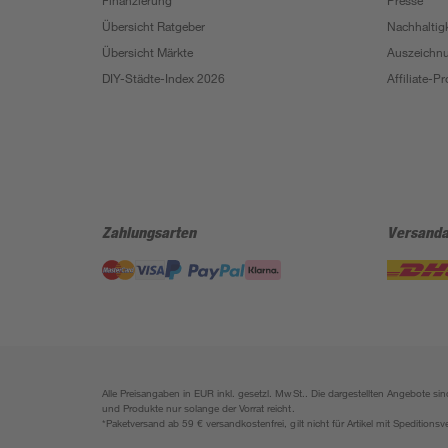
Finanzierung
Presse
Übersicht Ratgeber
Nachhaltigk
Übersicht Märkte
Auszeichn
DIY-Städte-Index 2026
Affiliate-
Zahlungsarten
Versanda
Alle Preisangaben in EUR inkl. gesetzl. MwSt.. Die dargestellten Angebote 
und Produkte nur solange der Vorrat reicht.
*Paketversand ab 59 € versandkostenfrei, gilt nicht für Artikel mit Speditionsv