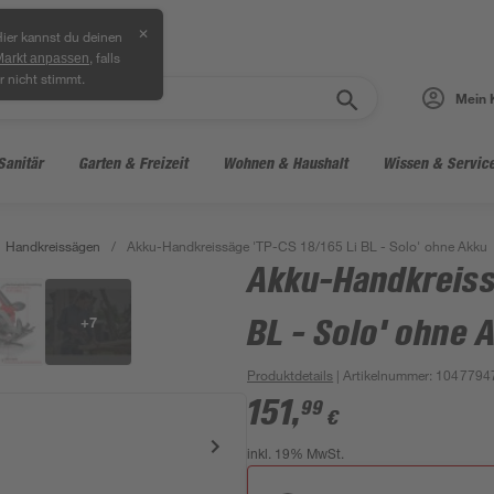
✕
ier kannst du deinen
, falls
Markt anpassen
r nicht stimmt.
Mein 
Sanitär
Garten & Freizeit
Wohnen & Haushalt
Wissen & Servic
Handkreissägen
/
Akku-Handkreissäge 'TP-CS 18/165 Li BL - Solo' ohne Akku
Akku-Handkreiss
+
7
BL - Solo' ohne 
Produktdetails
| Artikelnummer
:
1047794
151
,
99
€
inkl. 19% MwSt.