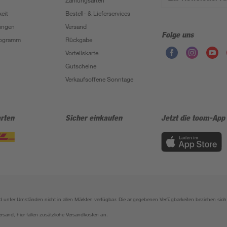
Zahlungsarten
eit
Bestell- & Lieferservices
ungen
Versand
Folge uns
Programm
Rückgabe
Vorteilskarte
Gutscheine
Verkaufsoffene Sonntage
rten
Sicher einkaufen
Jetzt die toom-App
sind unter Umständen nicht in allen Märkten verfügbar. Die angegebenen Verfügbarkeiten beziehen s
ersand, hier fallen zusätzliche Versandkosten an.