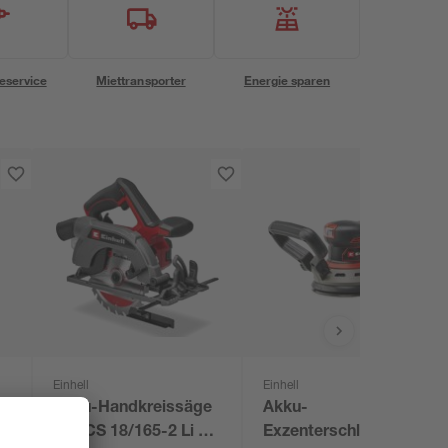
eservice
Miettransporter
Energie sparen
Einhell
Einhell
Akku-Handkreissäge
Akku-
'TE-CS 18/165-2 Li -
Exzenterschleifer 'TP-