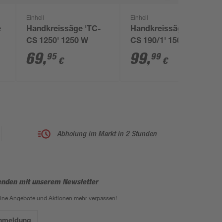
Einhell
Einhell
e
Handkreissäge 'TC-
Handkreissäge 'TE-
CS 1250' 1250 W
CS 190/1' 1500 W, Ø
,
190 mm
69
,
99
,
95
99
€
€
Abholung im Markt in 2 Stunden
enden mit unserem Newsletter
eine Angebote und Aktionen mehr verpassen!
Anmeldung