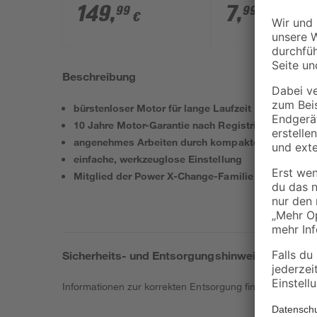
Solo' ohne Akku und
149
,
7
,
99
99
€
€
Ladegerät
Beschreibung
bürstenloser Motor für lange Laufzeit
10 Jahre Motor-Garantie nach Registrierung
angenehmes Arbeiten durch kompakte Bauform
einfache, werkzeuglose Einstellung
Mitglied der Power X-Change-Familie
Sicherheits- und Entsorgungshinweise
Informationen zur korrekten Entsorgung findest du
hier
.