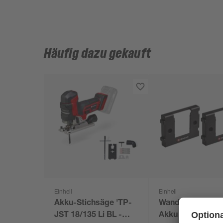
Häufig dazu gekauft
Einhell
Einhell
Akku-Stichsäge 'TP-
Wandhalterung f
JST 18/135 Li BL -
Akku 2 Stück