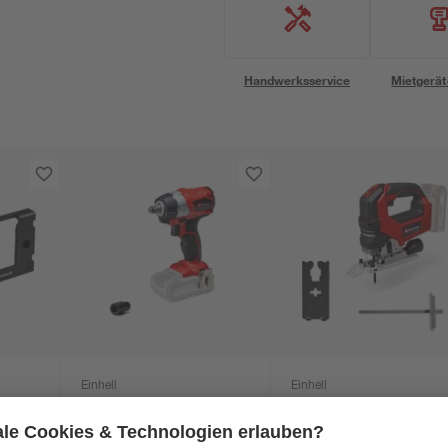
Handwerksservice
Mietgerät
Einhell
Einhell
ür
Akku-
Akku-Stichsäge 'TP-
Schlagschrauber 'TE-
JS 18/135 Li BL -