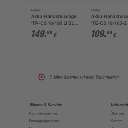
Einhell
Einhell
Akku-Handkreissäge
Akku-Handkreis
'TP-CS 18/190 Li BL -
'TE-CS 18/165-2 
Solo' Ø 190 mm, ohne
Solo' ohne Akku
149
,
109
,
99
99
€
€
Akku
5 Jahre Garantie auf toom Eigenmarken
Wissen & Service
Unterne
Handwerksservice
Über uns
Entsorgungsservice
Karriere