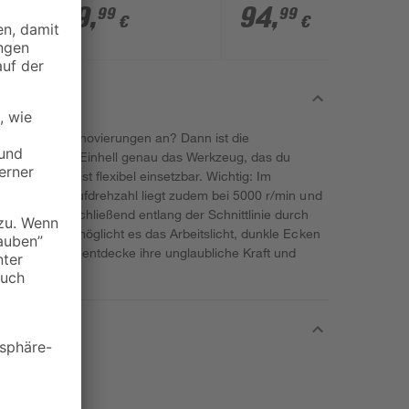
Solo' ohne Akku
RS 18/32 Li BL - Solo'
109
,
94
,
99
99
€
€
ohne Akku und
Ladegerät
ausbau oder Renovierungen an? Dann ist die
L - Solo' von Einhell genau das Werkzeug, das du
trieben und ist flexibel einsetzbar. Wichtig: Im
en. Die Leerlaufdrehzahl liegt zudem bei 5000 r/min und
hrend du abschließend entlang der Schnittlinie durch
ten kannst, ermöglicht es das Arbeitslicht, dunkle Ecken
ese Säge und entdecke ihre unglaubliche Kraft und