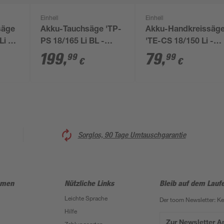
Einhell
Einhell
säge
Akku-Tauchsäge 'TP-
Akku-Handkreissäg
Li -
PS 18/165 Li BL -
'TE-CS 18/150 Li -
Solo' ohne Akku
Solo' 18 V ohne Akku
199
,
79
,
99
99
€
€
Ø 150 mm
Sorglos, 90 Tage Umtauschgarantie
hmen
Nützliche Links
Bleib auf dem Lauf
Leichte Sprache
Der toom Newsletter: K
Hilfe
Zur Newsletter 