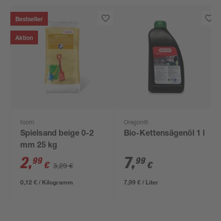
Bestseller
Aktion
toom
Oregon®
Spielsand beige 0-2
Bio-Kettensägenöl 1 l
mm 25 kg
2
,
7
,
99
99
€
€
3,29 €
0,12 € / Kilogramm
7,99 € / Liter