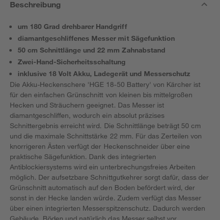
Beschreibung
um 180 Grad drehbarer Handgriff
diamantgeschliffenes Messer mit Sägefunktion
50 cm Schnittlänge und 22 mm Zahnabstand
Zwei-Hand-Sicherheitsschaltung
inklusive 18 Volt Akku, Ladegerät und Messerschutz
Die Akku-Heckenschere 'HGE 18-50 Battery' von Kärcher ist
für den einfachen Grünschnitt von kleinen bis mittelgroßen
Hecken und Sträuchern geeignet. Das Messer ist
diamantgeschliffen, wodurch ein absolut präzises
Schnittergebnis erreicht wird. Die Schnittlänge beträgt 50 cm
und die maximale Schnittstärke 22 mm. Für das Zerteilen von
knorrigeren Ästen verfügt der Heckenschneider über eine
praktische Sägefunktion. Dank des integrierten
Antiblockiersystems wird ein unterbrechungsfreies Arbeiten
möglich. Der aufsetzbare Schnittgutkehrer sorgt dafür, dass der
Grünschnitt automatisch auf den Boden befördert wird, der
sonst in der Hecke landen würde. Zudem verfügt das Messer
über einen integrierten Messerspitzenschutz. Dadurch werden
Gebäude, Böden und natürlich das Messer selbst vor