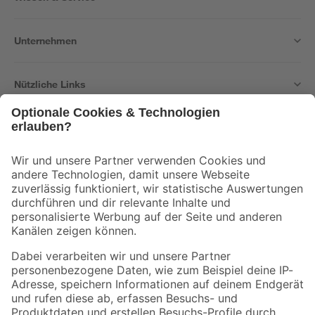
Unternehmen
Nützliche Links
Bleib auf dem Laufenden mit unserem Newsletter
Der toom Newsletter: Keine Angebote und Aktionen mehr verpassen!
Zur Newsletter Anmeldung
Folge uns
Zahlungsarten
Versandarten