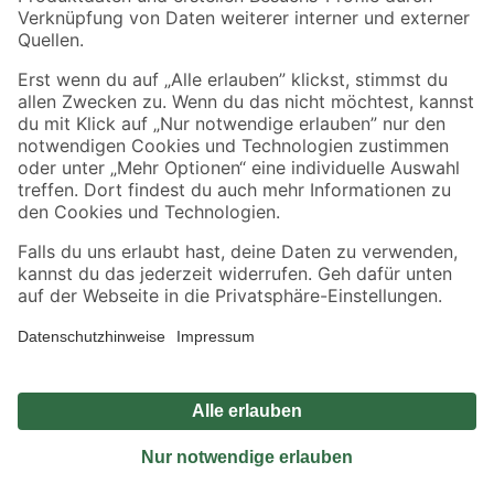
Sicher einkaufen
Jetzt die toom-App herunterladen
Alle Preisangaben in EUR inkl. gesetzl. MwSt.. Die dargestellten Angebote sind unter
Umständen nicht in allen Märkten verfügbar. Die angegebenen Verfügbarkeiten beziehen
sich auf den unter "Mein Markt" ausgewählten toom Baumarkt. Alle Angebote und
Produkte nur solange der Vorrat reicht.
*Paketversand ab 59 € versandkostenfrei, gilt nicht für Artikel mit Speditionsversand, hier
fallen zusätzliche Versandkosten an.
Datenschutz
Privatsphäre
Impressum
AGB
Nutzungsbedingungen
Widerrufsrecht
Vertrag widerrufen
Barrierefreiheit