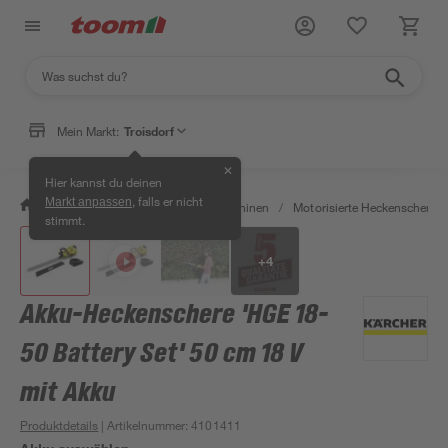
Mein Markt:
Troisdorf
✕
Hier kannst du deinen
, falls er nicht
Markt anpassen
/
Garten & Freizeit
/
Gartenmaschinen
/
Motorisierte Heckenscheren
stimmt.
+
4
Akku-Heckenschere 'HGE 18-
50 Battery Set' 50 cm 18 V
mit Akku
Produktdetails
| Artikelnummer
:
4101411