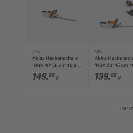
Stihl
Stihl
Akku-Heckenschere
Akku-Heckensch
'HSA 40' 50 cm 10,8 V
'HSA 30' 45 cm 1
ohne Akku und
mit Akku und
149
,
139
,
99
99
€
€
Ladegerät
Ladegerät
Hier f