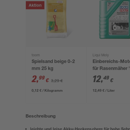
Aktion
toom
Liqui Moly
Spielsand beige 0-2
Einbereichs-Mot
mm 25 kg
für Rasenmäher 
30' 1 l
2
,
12
,
99
49
€
€
3,29 €
0,12 € / Kilogramm
12,49 € / Liter
Beschreibung
leichte und leise Akku-Heckenschere für hohe Schn