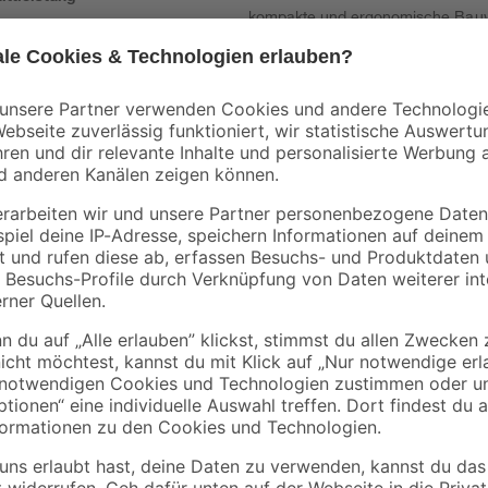
kompakte und ergonomische Bauwe
leichtes Gerät für spontane Kleinar
t und Komfort
Ionen-Akku wiegt die 'HSA 45' nur 
zeige und Ladekabel
einfach mit dem mitgelieferten K
direkt am Gerät an. Dank des elek
ausgesprochen leise, sodass du a
kannst. Das einseitig geschliffene
integrierte Schnittschutz sorgt f
Führungsschutz schützt die Schnei
komfortable Bedienung liegt der So
Zweihandschaltung unterstützt zus
'HSA 45' hat eine Schnittlänge vo
Ladezeiten kannst du sehen, wie l
lange der integrierte Akku zum La
Aktivierungsschlüssel ausgestatte
werden muss. Für Transport, Wartu
Sicherheit abziehen und außerhal
Informationen findest du in der G