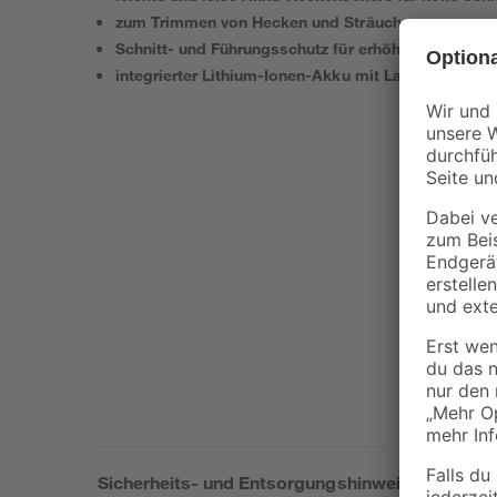
zum Trimmen von Hecken und Sträuchern
Schnitt- und Führungsschutz für erhöhte Sicherhei
integrierter Lithium-Ionen-Akku mit Ladestandsan
Sicherheits- und Entsorgungshinweise