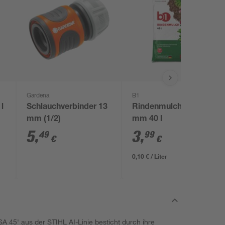
Gardena
B1
l
Schlauchverbinder 13
Rindenmulch 0-40
mm (1/2)
mm 40 l
5
,
3
,
49
99
€
€
0,10 € / Liter
 45' aus der STIHL AI-Linie besticht durch ihre