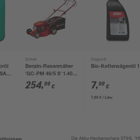
Einhell
Oregon®
oröl
Benzin-Rasenmäher
Bio-Kettensägenöl 1 
'SAE
'GC-PM 46/5 S' 1.400
m²
254
,
7
,
99
99
€
€
7,99 € / Liter
Die Akku-Heckenschere STIHL 'HSA
ittleistung