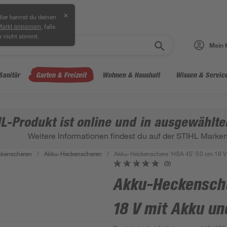
✕
ier kannst du deinen
, falls
Markt anpassen
r nicht stimmt.
Mein 
Sanitär
Garten & Freizeit
Wohnen & Haushalt
Wissen & Servic
L-Produkt ist online und in ausgewählte
Weitere Informationen findest du auf der STIHL Marken
ckenscheren
/
Akku-Heckenscheren
/
Akku-Heckenschere 'HSA 45' 50 cm 18 V 
(3)
Akku-Heckensche
18 V mit Akku u