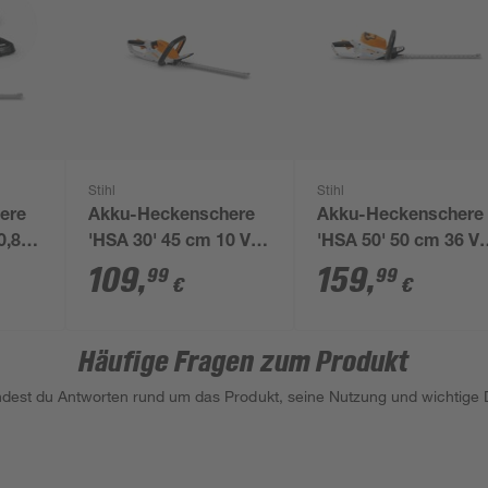
Stihl
Stihl
ere
Akku-Heckenschere
Akku-Heckenschere
0,8 V
'HSA 30' 45 cm 10 V
'HSA 50' 50 cm 36 V
ohne Akku und
ohne Akku und
109
,
159
,
99
99
€
€
Ladegerät
Ladegerät
Häufige Fragen zum Produkt
indest du Antworten rund um das Produkt, seine Nutzung und wichtige D