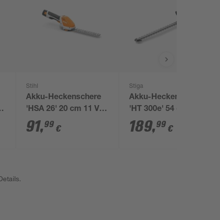
Stihl
Stiga
Akku-Heckenschere
Akku-Heckenschere
'HSA 26' 20 cm 11 V
'HT 300e' 54 cm mit 2
ohne Akku und
Akkus
91
,
189
,
99
99
€
€
Ladegerät
etails.