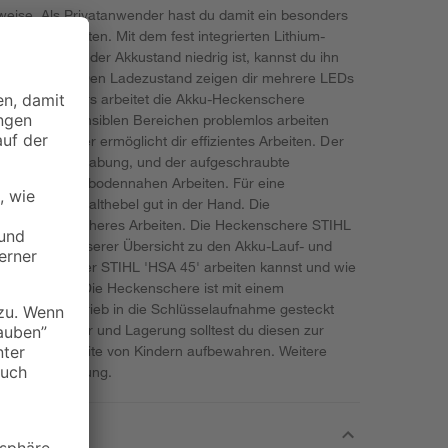
ise. Als Privatanwender hast du damit ein besonders
beiten im Garten. Mit dem fest integrierten Lithium-
2,3 kg. Wenn der Akkustand niedrig ist, kannst du ihn
abel aufladen. Den Ladezustand zeigen dir mehrere LEDs
trischen Motors arbeitet die Akku-Heckenschere
uch in lärmsensiblen Bereichen problemlos arbeiten
 Schneidmesser ermöglicht dir effizientes Arbeiten. Der
ür sichere Handhabung, und der aufgeschraubte
dgarnitur bei bodennahen Arbeiten. Für eine
ftgriff mit Schalthebel gut in der Hand. Die
ätzlich ein sicheres Arbeiten. Die Heckenschere STIHL
n 50 cm. In unserer Übersicht zu den Akku-Lauf- und
ange du mit der STIHL 'HSA 45' arbeiten kannst und wie
den benötigt. Die Heckenschere ist mit einem
t, der zum Betrieb in die Schlüsselaufnahme gesteckt
ng, Reparatur und Lagerung solltest du diesen zur
b der Reichweite von Kindern aufbewahren. Weitere
ebrauchsanleitung.