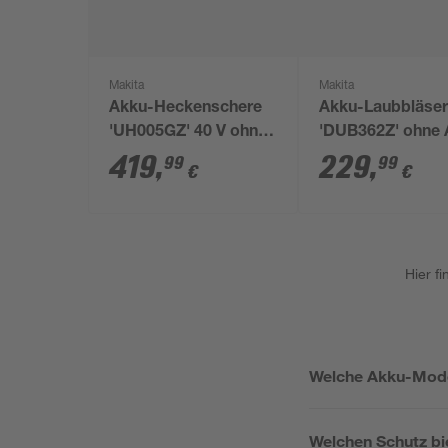
Makita
Makita
Akku-Heckenschere
Akku-Laubbläse
'UH005GZ' 40 V ohne
'DUB362Z' ohne 
Akku und Ladegerät
2 x 18 V, 194,4 k
419
,
229
,
99
99
€
€
Hier f
Welche Akku-Model
Welchen Schutz bi