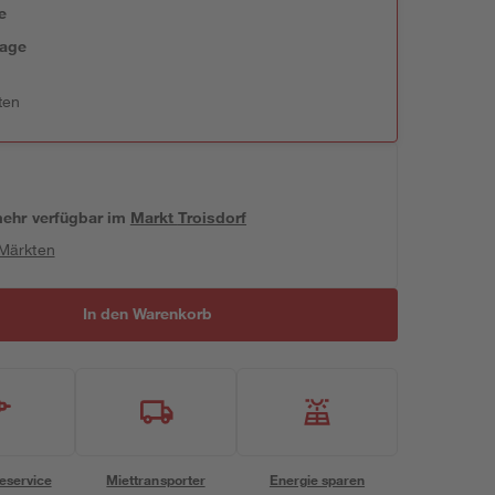
e
tage
ten
 mehr verfügbar
im
Markt
Troisdorf
 Märkten
In den Warenkorb
eservice
Miettransporter
Energie sparen