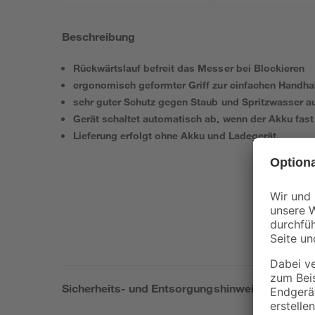
Beschreibung
Rückwärtslauf befreit das Messer bei Blockieren
ergonomisch geformter Griff zur einfachen Handh
sehr guter Schutz gegen Staub und Spritzwasser a
Gerät schaltet automatisch ab, wenn der Akku fast l
Lieferung erfolgt ohne Akku und Ladegerät
Sicherheits- und Entsorgungshinweise