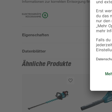
Informationen zur korrekten Entsorgung findest du
hier
.
Eigenschaften
Datenblätter
Ähnliche Produkte