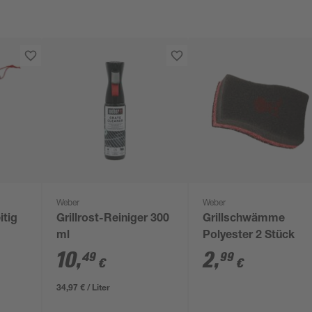
Weber
Weber
itig
Grillrost-Reiniger 300
Grillschwämme
ml
Polyester 2 Stück
10
,
2
,
49
99
€
€
34,97 € / Liter