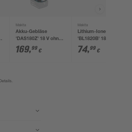
Makita
Makita
Akku-Gebläse
Lithium-Ionen-Akku
e
'DAS180Z' 18 V ohne
'BL1820B' 18 V 2,0 Ah
Akku und Ladegerät
169
,
74
,
99
99
€
€
etails.