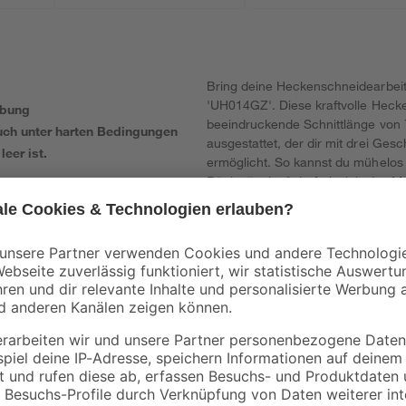
Bring deine Heckenschneidearbeit
'UH014GZ'. Diese kraftvolle Hecke
abung
beeindruckende Schnittlänge von 
uch unter harten Bedingungen
ausgestattet, der dir mit drei Gesc
eer ist.
ermöglicht. So kannst du mühelos
Rückwärtslaufs befreit sich das M
kannst. Der ergonomisch geformte 
deinem Komfort bei jedem Einsatz
und Spritzwasser geschützt, soda
zuverlässig arbeitet. Zum Schutz 
schaltet sich das Gerät automatisc
die Lieferung ohne Akku und Ladeg
Hol dir die 'UH014GZ' für eine kra