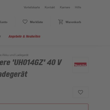
Vorteilskarte
Kontakt
Karriere
Hilfe
Konto
Merkliste
Warenkorb
e
Angebote & Neuheiten
e Akku und Ladegerät
re 'UH014GZ' 40 V
adegerät