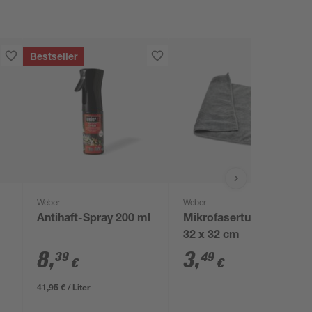
Bestseller
Weber
Weber
Antihaft-Spray 200 ml
Mikrofasertuch grau
32 x 32 cm
8
,
3
,
39
49
€
€
41,95 € / Liter