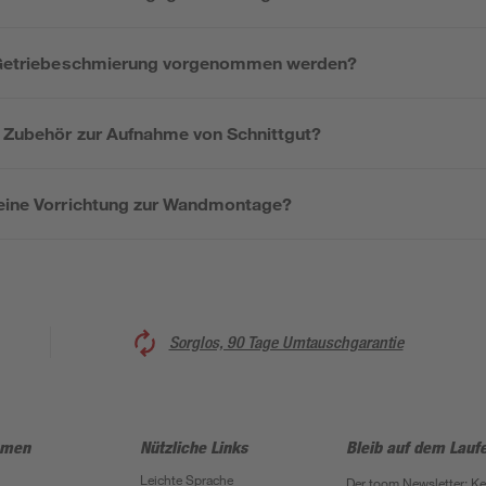
ie Getriebeschmierung vorgenommen werden?
s Zubehör zur Aufnahme von Schnittgut?
 eine Vorrichtung zur Wandmontage?
Sorglos, 90 Tage Umtauschgarantie
hmen
Nützliche Links
Bleib auf dem Lauf
Leichte Sprache
Der toom Newsletter: K