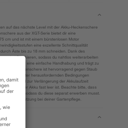
en auf das nächste Level mit der Akku-Heckenschere
nschere aus der XGT-Serie bietet dir eine
75 cm und ist mit einem bürstenlosen Motor
hwindigkeitsstufen eine exzellente Schnittqualität
 durch Äste bis zu 18 mm schneiden. Dank des
esser bei Blockieren, sodass du nahtlos weiterarbeiten
Griff sorgt für eine einfache Handhabung und trägt zu
 bei. Die Heckenschere ist hervorragend gegen Staub
ss sie auch unter herausfordernden Bedingungen
des Geräts und zur Verlängerung der Akkulaufzeit
h ab, wenn der Akku fast leer ist. Beachte bitte, dass
erät erfolgt, sodass du diese separat erwerben musst.
ftvolle Unterstützung bei deiner Gartenpflege.