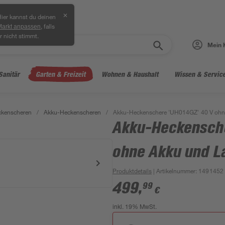
✕
ier kannst du deinen
, falls
Markt anpassen
r nicht stimmt.
Mein 
Sanitär
Garten & Freizeit
Wohnen & Haushalt
Wissen & Servic
ckenscheren
/
Akku-Heckenscheren
/
Akku-Heckenschere 'UH014GZ' 40 V ohn
Akku-Heckensche
ohne Akku und L
Produktdetails
| Artikelnummer
:
1491452
499
,
99
€
inkl. 19% MwSt.