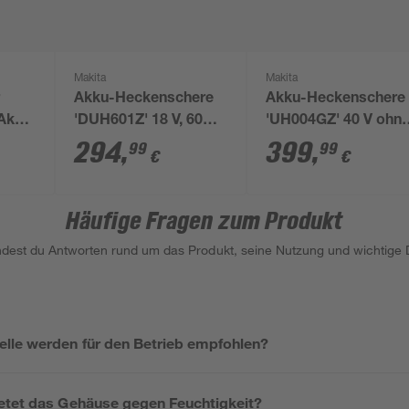
Makita
Makita
r
Akku-Heckenschere
Akku-Heckenschere
Akku,
'DUH601Z' 18 V, 60
'UH004GZ' 40 V ohn
m/h
cm ohne Akku
Akku und Ladegerät
294
,
399
,
99
99
€
€
Häufige Fragen zum Produkt
indest du Antworten rund um das Produkt, seine Nutzung und wichtige D
le werden für den Betrieb empfohlen?
etet das Gehäuse gegen Feuchtigkeit?