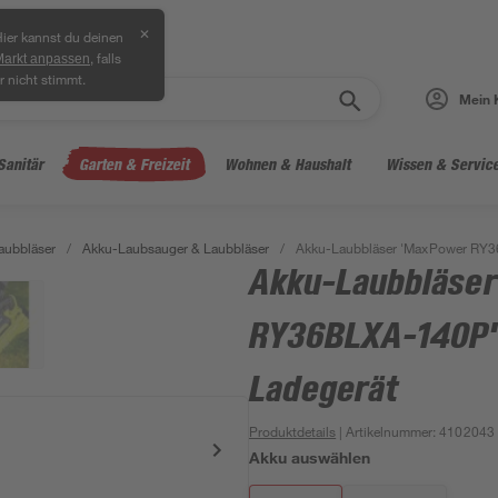
✕
ier kannst du deinen
, falls
Markt anpassen
r nicht stimmt.
Mein 
Sanitär
Garten & Freizeit
Wohnen & Haushalt
Wissen & Servic
aubbläser
/
Akku-Laubsauger & Laubbläser
/
Akku-Laubbläser 'MaxPower RY3
Akku-Laubbläse
RY36BLXA-140P' 
Ladegerät
Produktdetails
| Artikelnummer
:
4102043
Akku auswählen