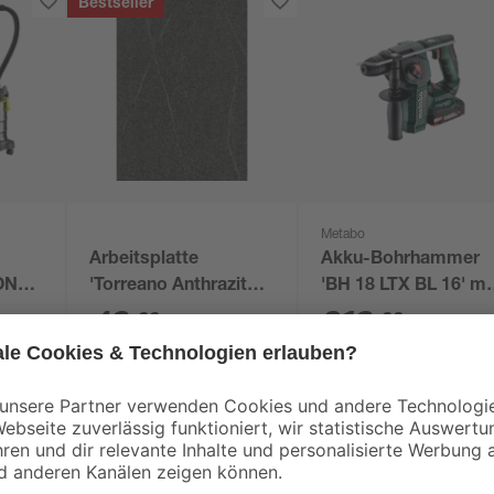
Bestseller
Metabo
Arbeitsplatte
Akku-Bohrhammer
'ONE+
'Torreano Anthrazit
'BH 18 LTX BL 16' mi
ohne
37984' anthrazit 2600
Akku und Ladegerät
49
,
319
,
99
99
€
€
rät
x 600 x 28 mm
19,23 € / Meter