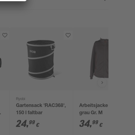
Ryobi
Gartensack 'RAC368',
Arbeitsjacke 'B-100'
150 l faltbar
grau Gr. M
24
,
34
,
99
99
€
€