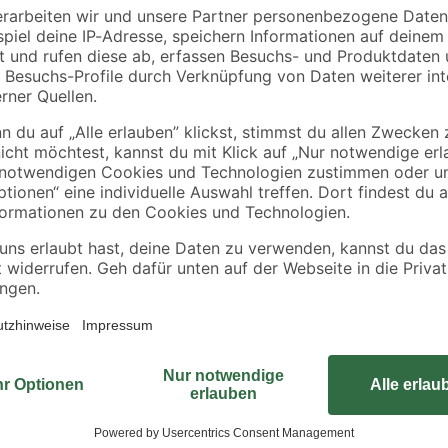
Der Laubbläser 'MaxPower' sorgt 
 Geräuschpegel
frei von Laub ist. Er ist akkubetrie
ubhaufen
passender Akku mit einer Kapazität
g
erreicht eine beachtliche Blasges
zusammengefegt und alles ist wied
Gehörschutz tragen, da das Gerät
entwickelt. Der Laubbläser unters