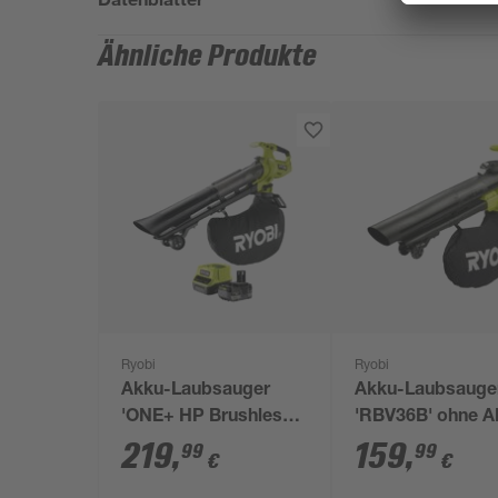
Ähnliche Produkte
Ryobi
Ryobi
Akku-Laubsauger
Akku-Laubsauge
'ONE+ HP Brushless
'RBV36B' ohne A
RY18BVXA-150' mit
219
,
159
,
99
99
€
€
Akku und Ladegerät