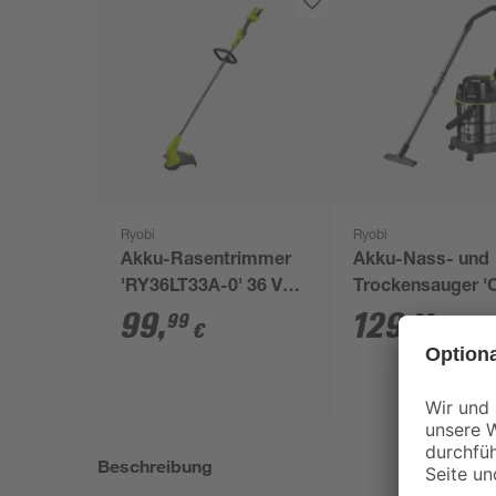
Ryobi
Ryobi
Akku-Rasentrimmer
Akku-Nass- und
'RY36LT33A-0' 36 V
Trockensauger 
ohne Akku
R18WDV-0' 18 V 
99
,
129
,
99
99
€
€
Akku und Ladege
Beschreibung