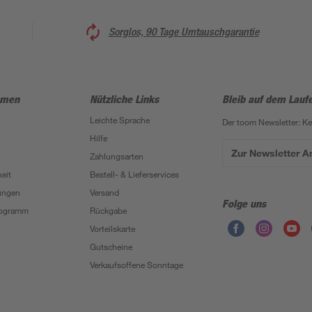
Sorglos, 90 Tage Umtauschgarantie
hmen
Nützliche Links
Bleib auf dem Lauf
Leichte Sprache
Der toom Newsletter: K
Hilfe
Zur Newsletter 
Zahlungsarten
eit
Bestell- & Lieferservices
ungen
Versand
Folge uns
Programm
Rückgabe
Vorteilskarte
Gutscheine
Verkaufsoffene Sonntage