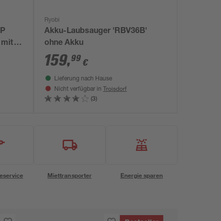
Ryobi
HP
Akku-Laubsauger 'RBV36B'
 mit
ohne Akku
159
,
99
€
Lieferung nach Hause
Troisdorf
Nicht verfügbar in
(3)
eservice
Miettransporter
Energie sparen