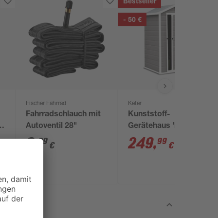
Bestseller
- 50 €
Fischer Fahrrad
Keter
Fahrradschlauch mit
Kunststoff-
t
Autoventil 28"
Gerätehaus 'Manor
4x3' grau/weiß 128 x
6
,
249
,
99
99
€
€
299,99 €
94 x 196 cm