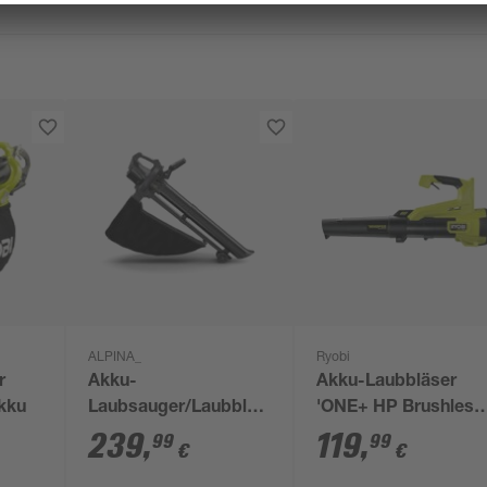
ALPINA_
Ryobi
r
Akku-
Akku-Laubbläser
kku
Laubsauger/Laubbläser
'ONE+ HP Brushless
'AV 20 Li' inklusive
Whisper RY18BLXC-
239
,
119
,
99
99
€
€
Akku und Ladegerät
0' ohne Akku