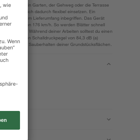
dafür, dass dein Garten, der Gehweg oder die Terrasse
ben und lässt sich dadurch flexibel einsetzen. Ein
 von 4 Ah ist im Lieferumfang inbegriffen. Das Gerät
chwindigkeit von 176 km/h. So werden Blätter schnell
er gesäubert. Während deiner Arbeiten solltest du einen
 einen erhöhten Schalldruckpegel von 84,3 dB (a)
tützt dich beim Sauberhalten deiner Grundstücksflächen.