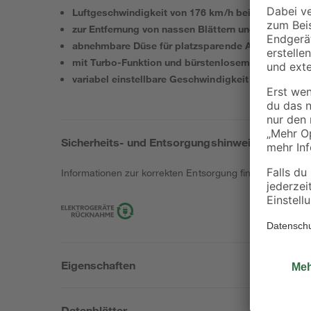
Luftgeschwindigkeit von 176 km/h bei minimalem
zur Entfernung von nassen Blättern und großen La
abnehmbare Düse für platzsparende Aufbewahrun
mit Turbo-Funktion und bürstenlosem Motor
variabel einstellbare Geschwindigkeit
Sicherheits- und Entsorgungshinweise
Informationen zur korrekten Entsorgung findest du
hier
.
Eigenschaften
Datenblätter