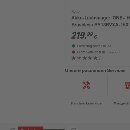
Ryobi
Akku-Laubsauger 'ONE+ 
Brushless RY18BVXA-150'
Akku und Ladegerät
219
,
99
€
Lieferung nach Hause
Troisdorf
Nicht verfügbar in
(3)
Unsere passenden Services
Handwerksservice
Mietgerät