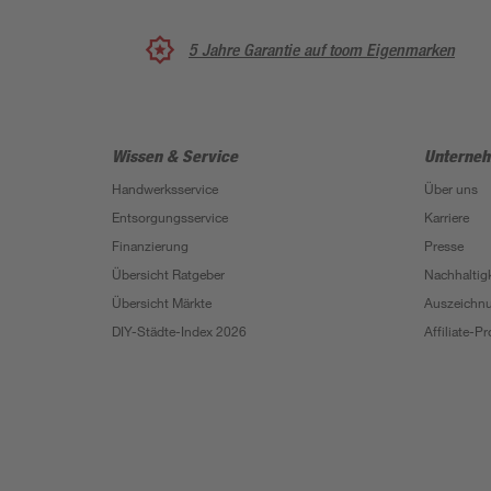
5 Jahre Garantie auf toom Eigenmarken
Wissen & Service
Unterne
Handwerksservice
Über uns
Entsorgungsservice
Karriere
Finanzierung
Presse
Übersicht Ratgeber
Nachhaltigk
Übersicht Märkte
Auszeichn
DIY-Städte-Index 2026
Affiliate-