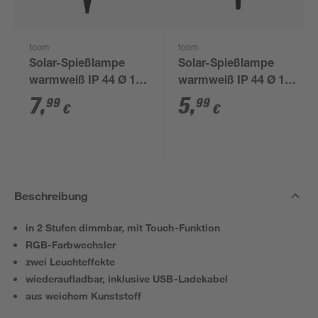
toom
toom
Solar-Spießlampe
Solar-Spießlampe
warmweiß IP 44 Ø 15
warmweiß IP 44 Ø 10
x 44 cm
x 39 cm
7
,
5
,
99
99
€
€
Beschreibung
in 2 Stufen dimmbar, mit Touch-Funktion
RGB-Farbwechsler
zwei Leuchteffekte
wiederaufladbar, inklusive USB-Ladekabel
aus weichem Kunststoff