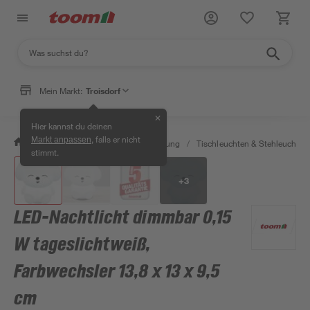
Mein Markt:
Troisdorf
✕
Hier kannst du deinen
, falls er nicht
Markt anpassen
/
Wohnen & Haushalt
/
Beleuchtung
/
Tischleuchten & Stehleuchten
stimmt.
+
3
LED-Nachtlicht dimmbar 0,15
W tageslichtweiß,
Farbwechsler 13,8 x 13 x 9,5
cm