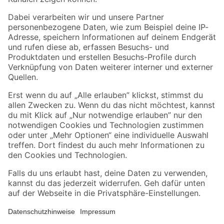
Folge uns
Zahlungsarten
Versandarten
Sicher einkaufen
Jetzt die toom-App herunterladen
Alle Preisangaben in EUR inkl. gesetzl. MwSt.. Die dargestellten Angebote sind unter
Umständen nicht in allen Märkten verfügbar. Die angegebenen Verfügbarkeiten beziehen
sich auf den unter "Mein Markt" ausgewählten toom Baumarkt. Alle Angebote und
Produkte nur solange der Vorrat reicht.
*Paketversand ab 59 € versandkostenfrei, gilt nicht für Artikel mit Speditionsversand, hier
fallen zusätzliche Versandkosten an.