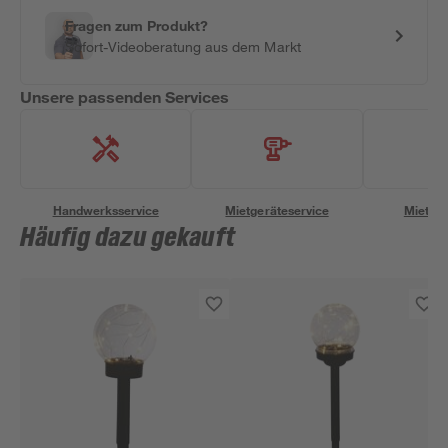
Fragen zum Produkt?
Sofort-Videoberatung aus dem Markt
Unsere passenden Services
Handwerksservice
Mietgeräteservice
Miettra
Häufig dazu gekauft