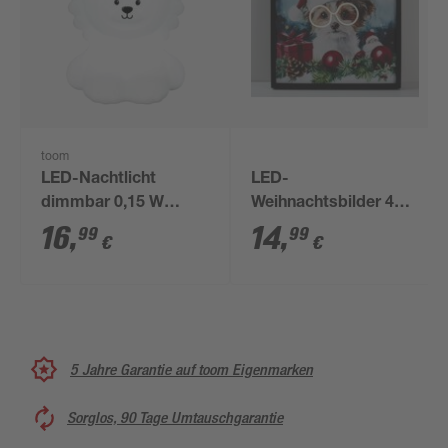
toom
LED-Nachtlicht
LED-
dimmbar 0,15 W
Weihnachtsbilder 40 x
tageslichtweiß,
40 cm
16
,
14
,
99
99
€
€
Farbwechsler 9,9 x
12,2 cm
5 Jahre Garantie auf toom Eigenmarken
Sorglos, 90 Tage Umtauschgarantie