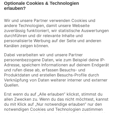
Bleib auf dem Laufenden mit unserem Newsletter
Der toom Newsletter: Keine Angebote und Aktionen mehr verpassen!
Zur Newsletter Anmeldung
Folge uns
Zahlungsarten
Versandarten
Sicher einkaufen
Jetzt die toom-App herunterladen