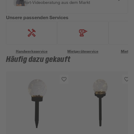
Sofort-Videoberatung aus dem Markt
Unsere passenden Services
Handwerksservice
Mietgeräteservice
Miettra
Häufig dazu gekauft