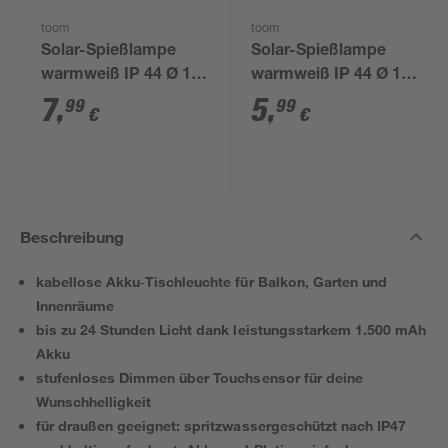
toom
toom
Solar-Spießlampe
Solar-Spießlampe
warmweiß IP 44 Ø 15
warmweiß IP 44 Ø 10
x 44 cm
x 39 cm
7
,
5
,
99
99
€
€
Beschreibung
kabellose Akku‑Tischleuchte für Balkon, Garten und
Innenräume
bis zu 24 Stunden Licht dank leistungsstarkem 1.500 mAh
Akku
stufenloses Dimmen über Touchsensor für deine
Wunschhelligkeit
für draußen geeignet: spritzwassergeschützt nach IP47