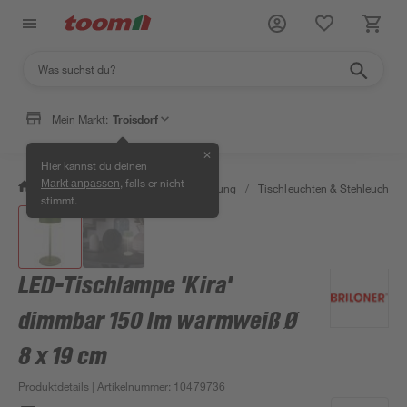
Mein Markt:
Troisdorf
✕
Hier kannst du deinen
, falls er nicht
Markt anpassen
/
Wohnen & Haushalt
/
Beleuchtung
/
Tischleuchten & Stehleuchten
stimmt.
LED-Tischlampe 'Kira'
dimmbar 150 lm warmweiß Ø
8 x 19 cm
Produktdetails
| Artikelnummer
:
10479736