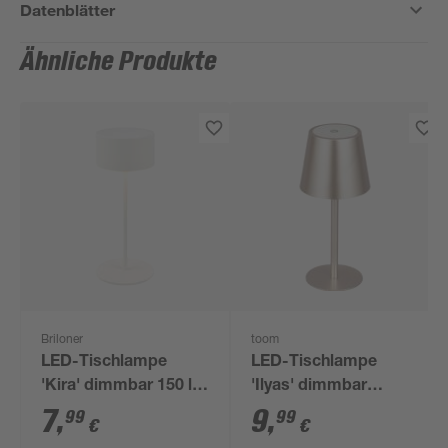
Datenblätter
Ähnliche Produkte
Briloner
toom
LED-Tischlampe
LED-Tischlampe
'Kira' dimmbar 150 lm
'Ilyas' dimmbar
warmweiß Ø 8 x 19
warmweiß Ø 8,6 x 20
7
,
9
,
99
99
€
€
cm
cm