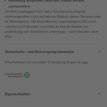
nachhaltig aufgebaut: Akku und Platine einfach
austauschbar
Die Brilo unplugged 'Kira' Akku‑Tischleuchte sorgt für
stimmungsvolles Licht auf deinem Balkon, deiner Terrasse oder
im Wohnbereich. Mit Touchdimmer, warmweißem LED‑Licht
und bis zu 24 Stunden Leuchtdauer bist du flexibel und
unabhängig von Steckdosen unterwegs – auch draußen dank
IP44.
Sicherheits- und Entsorgungshinweise
Informationen zur korrekten Entsorgung findest du
hier
.
Eigenschaften