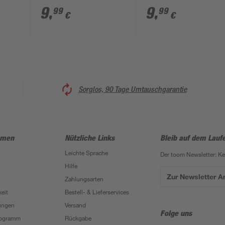
150 lm warmweiß Ø
150 lm warmweiß Ø
9
,
9
,
99
99
€
€
7,2 x 7,2 cm
7,2 x 7,2 cm
Sorglos, 90 Tage Umtauschgarantie
hmen
Nützliche Links
Bleib auf dem Lauf
Leichte Sprache
Der toom Newsletter: K
Hilfe
Zur Newsletter 
Zahlungsarten
eit
Bestell- & Lieferservices
ungen
Versand
Folge uns
Programm
Rückgabe