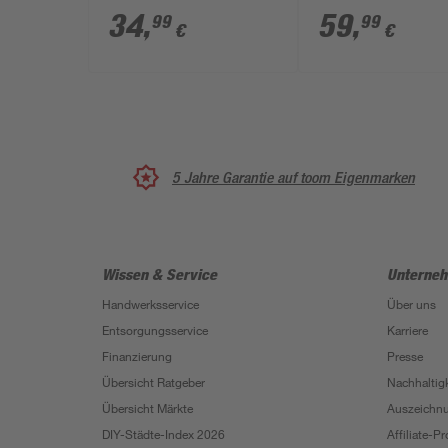
25 x 43 cm
34
,
59
,
99
99
€
€
5 Jahre Garantie auf toom Eigenmarken
Wissen & Service
Unterne
Handwerksservice
Über uns
Entsorgungsservice
Karriere
Finanzierung
Presse
Übersicht Ratgeber
Nachhaltigk
Übersicht Märkte
Auszeichn
DIY-Städte-Index 2026
Affiliate-