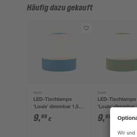
Häufig dazu gekauft
toom
toom
LED-Tischlampe
LED-Tischlampe
'Louis' dimmbar 1,5 W
'Louis' dimmbar 
150 lm warmweiß Ø
150 lm warmwei
9
,
9
,
99
99
€
€
7,2 x 7,2 cm
7,2 x 7,2 cm