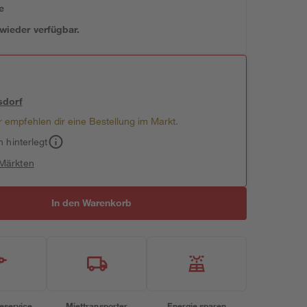
e
 wieder verfügbar.
sdorf
 empfehlen dir eine Bestellung im Markt.
h hinterlegt
 Märkten
In den Warenkorb
eservice
Miettransporter
Energie sparen