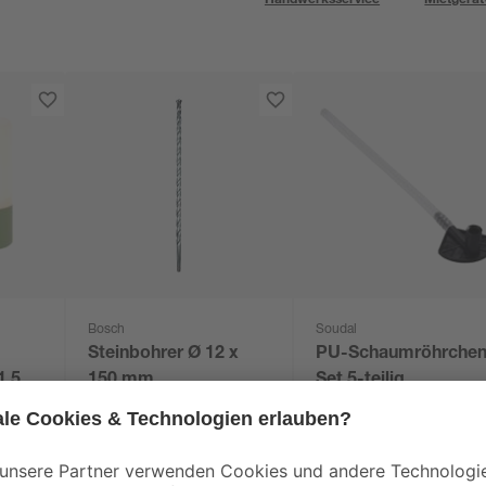
Bosch
Soudal
Steinbohrer Ø 12 x
PU-Schaumröhrchen
1,5 W
150 mm
Set 5-teilig
ß Ø
6
,
3
,
49
49
€
€