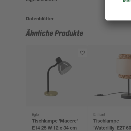
Datenblätter
Ähnliche Produkte
Eglo
Brilliant
Tischlampe 'Macere'
Tischlampe
E14 25 W 12 x 34 cm
'Waterlilly' E27 