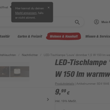
öffnet
✕
Hier kannst du deinen
, falls
Markt anpassen
er nicht stimmt.
Mein 
Sanitär
Garten & Freizeit
Wohnen & Haushalt
Wissen & Servic
Stehleuchten
/
Nachtlichter
/
LED-Tischlampe 'Louis' dimmbar 1,5 W 150 lm wa
LED-Tischlampe '
W 150 lm warmwe
Produktdetails
| Artikelnummer
:
9241846
9
,
99
€
inkl. 19% MwSt.