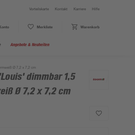
Vorteilskarte
Kontakt
Karriere
Hilfe
Konto
Merkliste
Warenkorb
e
Angebote & Neuheiten
rmweiß Ø 7,2 x 7,2 cm
Louis' dimmbar 1,5
iß Ø 7,2 x 7,2 cm