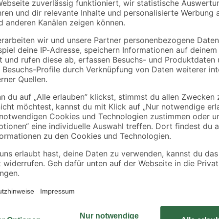
Die Akkubetriebene Tischleuchte 'L
für den Innen- als auch für den A
eine gemütliche Atmosphäre. Die 