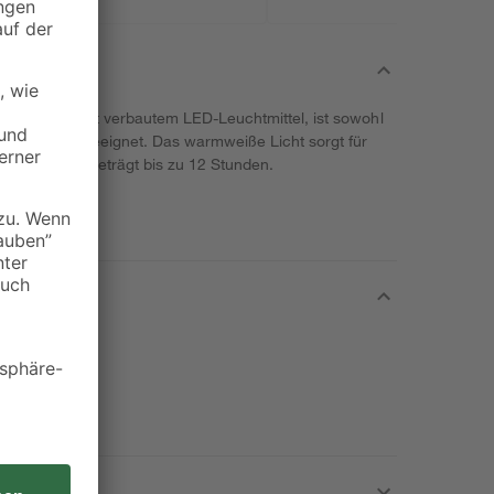
ouis', mit fest verbautem LED-Leuchtmittel, ist sowohl
ußenbereich geeignet. Das warmweiße Licht sorgt für
Leuchtdauer beträgt bis zu 12 Stunden.