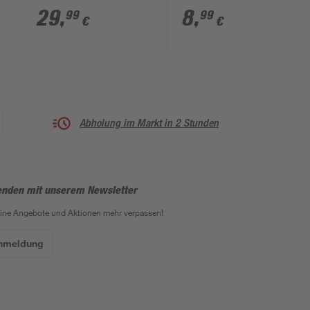
'Fox' GU10 3 W 240
neutralweiß,
29
,
8
,
99
99
€
€
lm 12,4 x 33,2 cm
tageslichtweiß 4 x 30
cm
Abholung im Markt in 2 Stunden
enden mit unserem Newsletter
eine Angebote und Aktionen mehr verpassen!
Anmeldung