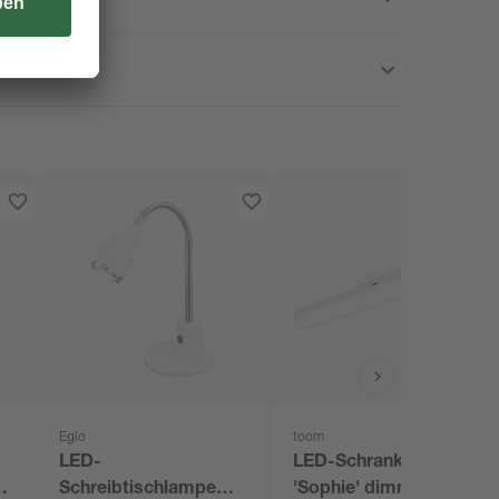
Eglo
toom
LED-
LED-Schrankleuchte
 W
Schreibtischlampe
'Sophie' dimmbar