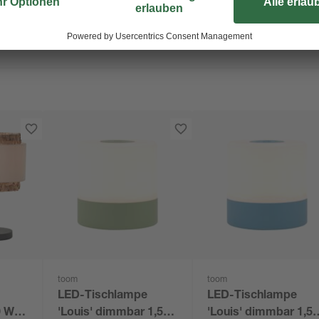
toom
toom
LED-Tischlampe
LED-Tischlampe
60 W Ø
'Louis' dimmbar 1,5 W
'Louis' dimmbar 1,5