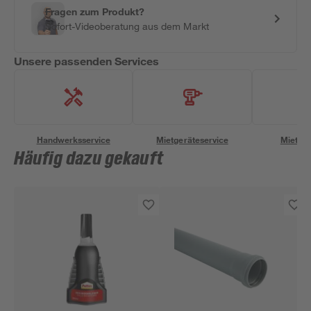
Fragen zum Produkt?
Sofort-Videoberatung aus dem Markt
Unsere passenden Services
Handwerksservice
Mietgeräteservice
Miettra
Häufig dazu gekauft