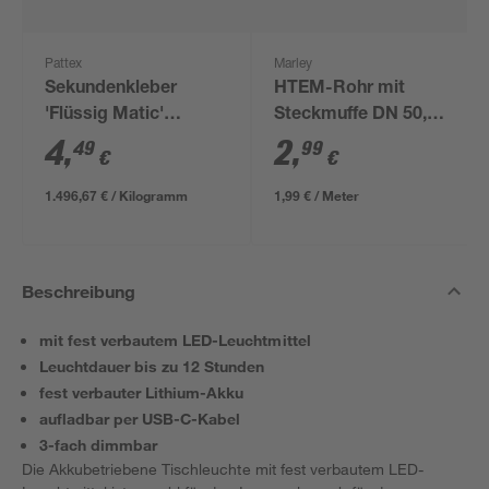
Pattex
Marley
Sekundenkleber
HTEM-Rohr mit
'Flüssig Matic'
Steckmuffe DN 50,
transparent 3 g
1500 mm
4
,
2
,
49
99
€
€
1.496,67 € / Kilogramm
1,99 € / Meter
Beschreibung
mit fest verbautem LED-Leuchtmittel
Leuchtdauer bis zu 12 Stunden
fest verbauter Lithium-Akku
aufladbar per USB-C-Kabel
3-fach dimmbar
Die Akkubetriebene Tischleuchte mit fest verbautem LED-