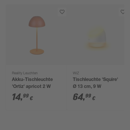
Reality Leuchten
WiZ
Akku-Tischleuchte
Tischleuchte 'Squire'
'Ortiz' apricot 2 W
Ø 13 cm, 9 W
14
,
64
,
99
99
€
€