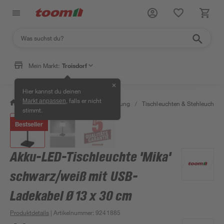
Mein Markt:
Troisdorf
✕
Hier kannst du deinen
, falls er nicht
Markt anpassen
/
Wohnen & Haushalt
/
Beleuchtung
/
Tischleuchten & Stehleuchten
stimmt.
Bestseller
Akku-LED-Tischleuchte 'Mika'
schwarz/weiß mit USB-
Ladekabel Ø 13 x 30 cm
Produktdetails
| Artikelnummer
:
9241885