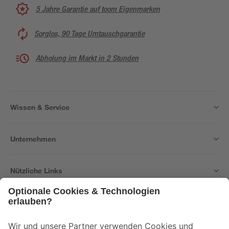
5 Jahre Garantie auf toom Eigenmarken
Sorglos, 90 Tage Umtauschgarantie
Abholung im Markt in 2 Stunden
Wissen & Service
Unternehmen
Nützliche Links
Bleib auf dem Laufenden mit unserem Newsletter
Der toom Newsletter: Keine Angebote und Aktionen mehr verpassen!