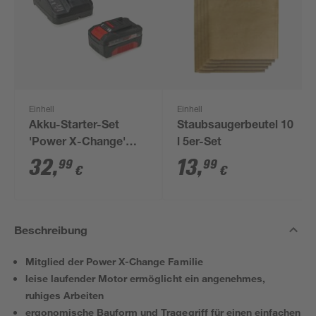
Einhell
Einhell
Akku-Starter-Set
Staubsaugerbeutel 10
'Power X-Change'
l 5er-Set
Ladegerät und Akku
32
,
13
,
99
99
€
€
18 V, 4,0 Ah
Beschreibung
Mitglied der Power X-Change Familie
leise laufender Motor ermöglicht ein angenehmes,
ruhiges Arbeiten
ergonomische Bauform und Tragegriff für einen einfachen