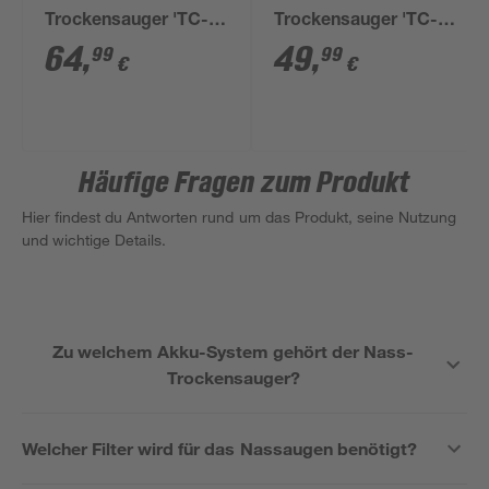
Trockensauger 'TC-
Trockensauger 'TC-
VC 18/20 Li Solo
VC 1815 S' 1250 W
64
,
49
,
99
99
€
€
Power X-Change'
Häufige Fragen zum Produkt
Hier findest du Antworten rund um das Produkt, seine Nutzung
und wichtige Details.
Zu welchem Akku-System gehört der Nass-
Trockensauger?
Welcher Filter wird für das Nassaugen benötigt?