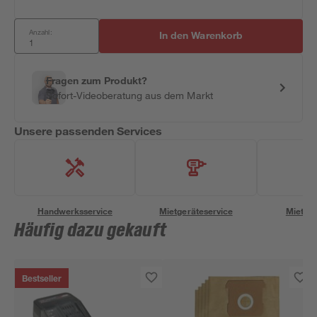
Anzahl:
In den Warenkorb
Fragen zum Produkt?
Sofort-Videoberatung aus dem Markt
Unsere passenden Services
Handwerksservice
Mietgeräteservice
Miettra
Häufig dazu gekauft
Bestseller