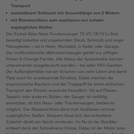
Transport
ausziehbarer Schlauch mit Gesamtlänge von 2 Metern
mit Blasanschluss zum ausblasen von schwer
zugänglichen Stellen
Der Einhell Akku-Nass-Trockensauger TE-VC 18/10 Li-Solo
beseitigt kabellos und ungebunden Staub, Schmutz und sogar
Flüssigkeiten – ob in Heim, Werkstatt, in Keller oder Garage.
Der multifunktionelle Mehrzwecksauger gehört zur pfiffigen
Power X-Change-Familie. Alle Akkus der Systemreihe können
untereinander ausgetauscht werden – bei allen PXC-Geräten.
Der Auffangbehälter hat ein Volumen von zehn Litern und damit
Platz auch für ausdauernde Einsätze. Dabei machen die
ergonomische Bauform und der Tragegriff für einen einfachen
Transport den Einsatz anwenderfreundlich. Ob auf Fliesen,
Teppich oder anderen Böden, der Sauger ist vielfältig
einsetzbar, ob fürs Nass- oder Trockensaugen, beides ist
möglich. Der Blasanschluss dient zum Ausblasen schwer
zugänglicher Stellen. Bequem lässt sich das enthaltene
Zubehör direkt am Gerät verstauen. Im Nu ist der Behälter
entleert dank der Schnellverschlüsse. Dabei ist der Motor leise