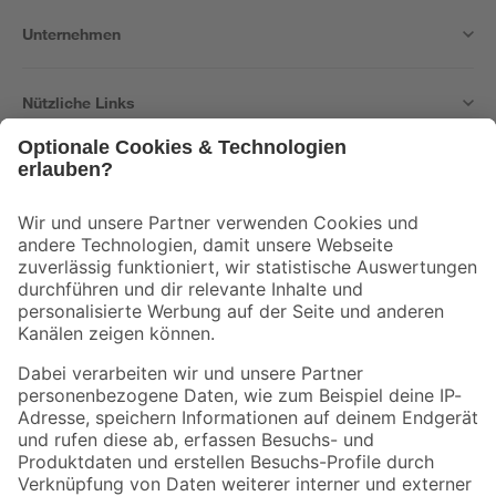
Unternehmen
Nützliche Links
Bleib auf dem Laufenden mit unserem Newsletter
Der toom Newsletter: Keine Angebote und Aktionen mehr verpassen!
Zur Newsletter Anmeldung
Folge uns
Zahlungsarten
Versandarten