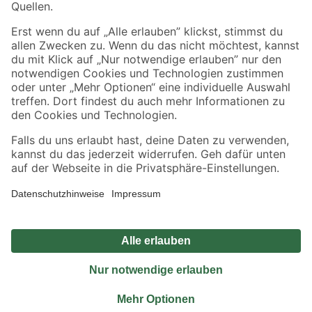
Sicher einkaufen
Jetzt die toom-App herunterladen
Alle Preisangaben in EUR inkl. gesetzl. MwSt.. Die dargestellten Angebote sind unter
Umständen nicht in allen Märkten verfügbar. Die angegebenen Verfügbarkeiten beziehen
sich auf den unter "Mein Markt" ausgewählten toom Baumarkt. Alle Angebote und
Produkte nur solange der Vorrat reicht.
*Paketversand ab 59 € versandkostenfrei, gilt nicht für Artikel mit Speditionsversand, hier
fallen zusätzliche Versandkosten an.
Datenschutz
Privatsphäre
Impressum
AGB
Nutzungsbedingungen
Widerrufsrecht
Vertrag widerrufen
Barrierefreiheit
© 2026 toom Baumarkt GmbH