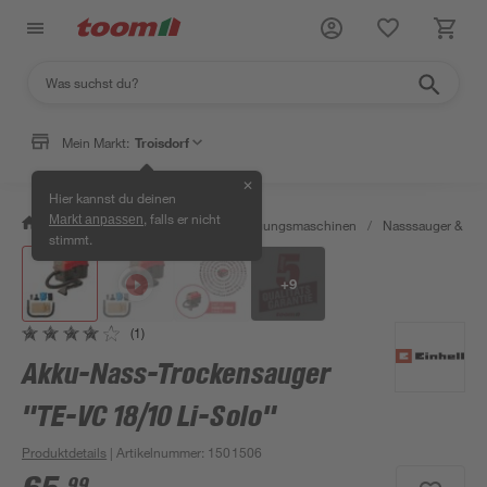
Mein Markt:
Troisdorf
✕
Hier kannst du deinen
, falls er nicht
Markt anpassen
/
Werkstatt & Maschinen
/
Reinigungsmaschinen
/
Nasssauger & Tro
stimmt.
+
9
(1)
Akku-Nass-Trockensauger
"TE-VC 18/10 Li-Solo"
Produktdetails
| Artikelnummer
:
1501506
99