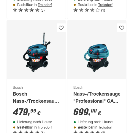
Troisdorf
Troisdorf
Bestellbar in
Bestellbar in
(3)
(1)
Bosch
Bosch
Bosch
Nass-/Trockensauger
Nass-/Trockensauger
"Professional" GAS
"Professional" GAS
35 M AFC
479
,
699
,
99
00
€
€
35 L SFC+
Professional
Lieferung nach Hause
Lieferung nach Hause
Troisdorf
Troisdorf
Bestellbar in
Bestellbar in
(1)
(2)