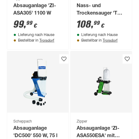
Absauganlage 'ZI-
Nass- und
ASA305' 1100 W
Trockensauger 'TC-
VC 3055 A' 850 W
99
,
108
,
99
99
€
€
Lieferung nach Hause
Lieferung nach Hause
Troisdorf
Troisdorf
Bestellbar in
Bestellbar in
Scheppach
Zipper
Absauganlage
Absauganlage 'ZI-
'DC500' 550 W, 75 l
ASA550ESA' mit