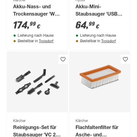
Kärcher
Ryobi
Akku-Nass- und
Akku-Mini-
Trockensauger 'WD
Staubsauger 'USB-
2-18' 18 V inklusive
Lithium' 142 l/min 4
174
,
64
,
99
99
€
€
Akku und Ladegerät
V ohne Akku und
Lieferung nach Hause
Lieferung nach Hause
Ladegerät
Troisdorf
Troisdorf
Bestellbar in
Bestellbar in
Kärcher
Kärcher
Reinigungs-Set für
Flachfaltenfilter für
Staubsauger 'VC 2' /
Asche- und