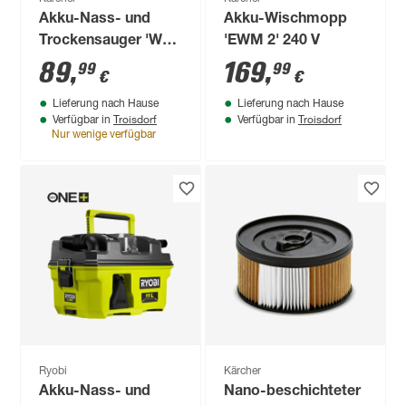
Akku-Nass- und
Akku-Wischmopp
Trockensauger 'WD
'EWM 2' 240 V
2-18' 18 V ohne Akku
89
,
169
,
99
99
€
€
und Ladegerät
Lieferung nach Hause
Lieferung nach Hause
Troisdorf
Troisdorf
Verfügbar in
Verfügbar in
Nur wenige verfügbar
Ryobi
Kärcher
Akku-Nass- und
Nano-beschichteter