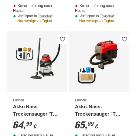
Keine Lieferung nach
Keine Lieferung nach
W
Hause
Hause
Troisdorf
Troisdorf
Verfügbar in
Verfügbar in
Nur wenige verfügbar
Nur wenige verfügbar
Einhell
Einhell
Akku Nass
Akku-Nass-
Trockensauger 'TC-
Trockensauger "TE-
VC 18/20 Li Solo
VC 18/10 Li-Solo"
64
,
65
,
99
99
€
€
Power X-Change'
Lieferung nach Hause
Lieferung nach Hause