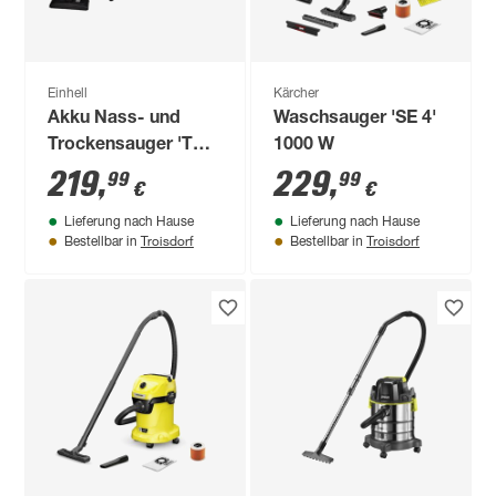
Einhell
Kärcher
Akku Nass- und
Waschsauger 'SE 4'
Trockensauger 'TP-
1000 W
VC 36/30 S Auto-
219
,
229
,
99
99
€
€
Solo' ohne Akku
Lieferung nach Hause
Lieferung nach Hause
Troisdorf
Troisdorf
Bestellbar in
Bestellbar in