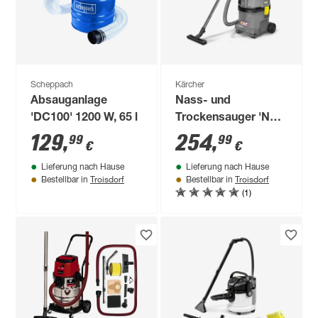
Scheppach
Kärcher
Absauganlage
Nass- und
'DC100' 1200 W, 65 l
Trockensauger 'NT
22/1 Ap Te L' 1300 W
129
,
254
,
99
99
€
€
Lieferung nach Hause
Lieferung nach Hause
Troisdorf
Troisdorf
Bestellbar in
Bestellbar in
(1)