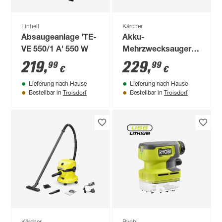
Einhell
Kärcher
Absaugeanlage 'TE-
Akku-
VE 550/1 A' 550 W
Mehrzwecksauger
'WD 3 Battery Set'
219
,
229
,
99
99
€
€
36 V 2,5 Ah
Lieferung nach Hause
Lieferung nach Hause
Troisdorf
Troisdorf
Bestellbar in
Bestellbar in