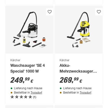
Kärcher
Kärcher
Waschsauger 'SE 4
Akku-
Special' 1000 W
Mehrzwecksauger
'WD 3' Battery
249
,
269
,
99
99
€
€
Premium Set
Lieferung nach Hause
Lieferung nach Hause
Troisdorf
Troisdorf
Bestellbar in
Bestellbar in
(1)