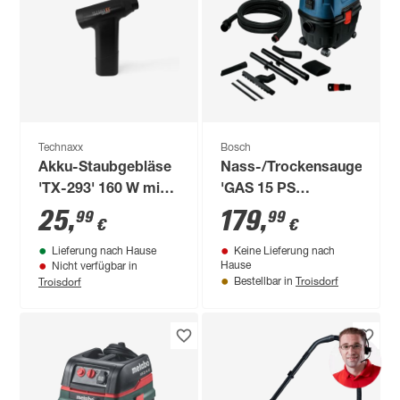
Technaxx
Bosch
Akku-Staubgebläse
Nass-/Trockensauger
'TX-293' 160 W mit
'GAS 15 PS
Saugfunktion
Professional' mit
25
,
179
,
99
99
€
€
Fugendüse
Lieferung nach Hause
Keine Lieferung nach
Hause
Nicht verfügbar in
Troisdorf
Troisdorf
Bestellbar in