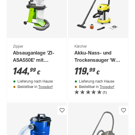
Zipper
Kärcher
Absauganlage 'ZI-
Akku-Nass- und
ASA550E' mit
Trockensauger 'WD
Adapter-Set 550 W
3-18 S' 18 V ohne
144
,
119
,
99
99
€
€
Akku und Ladegerät
Lieferung nach Hause
Lieferung nach Hause
Troisdorf
Troisdorf
Bestellbar in
Bestellbar in
(1)