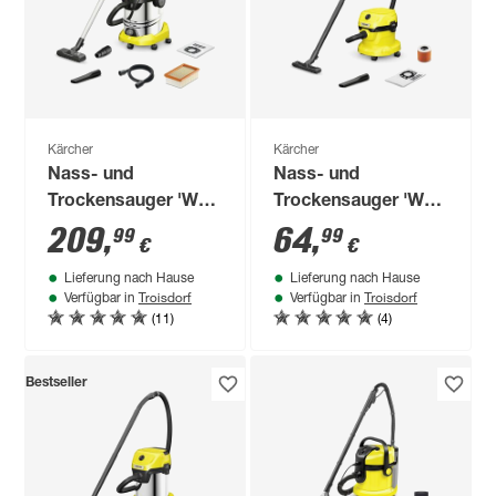
Kärcher
Kärcher
Nass- und
Nass- und
Trockensauger 'WD
Trockensauger 'WD
6 P S V-30/6/22/T'
2 Plus V-12/4/18/C'
209
,
64
,
99
99
€
€
Lieferung nach Hause
Lieferung nach Hause
Troisdorf
Troisdorf
Verfügbar in
Verfügbar in
(11)
(4)
Bestseller