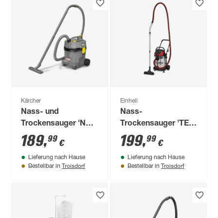
Kärcher
Einhell
Nass- und
Nass-
Trockensauger 'NT
Trockensauger 'TE-
22/1 Ap L' 1300 W
VC 3080 SACL' 1150
189
,
199
,
99
99
€
€
W
Lieferung nach Hause
Lieferung nach Hause
Troisdorf
Troisdorf
Bestellbar in
Bestellbar in