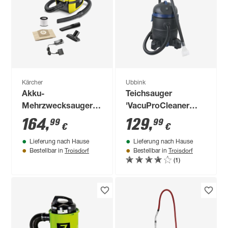
Kärcher
Ubbink
Akku-
Teichsauger
Mehrzwecksauger
'VacuProCleaner
'WD 1' Compact
Maxi' 1250-1400 W
164
,
129
,
99
99
€
€
Battery Set
Lieferung nach Hause
Lieferung nach Hause
Troisdorf
Troisdorf
Bestellbar in
Bestellbar in
(1)