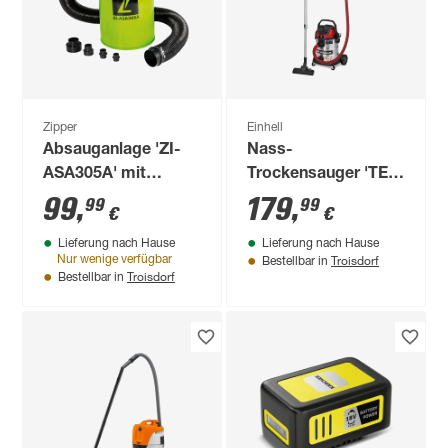
Zipper
Einhell
Absauganlage 'ZI-
Nass-
ASA305A' mit
Trockensauger 'TE-
Adapter-Set 1100 W
VC 2580 SACL' 1100
99
,
179
,
99
99
€
€
W
Lieferung nach Hause
Lieferung nach Hause
Troisdorf
Nur wenige verfügbar
Bestellbar in
Troisdorf
Bestellbar in