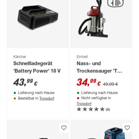
Kärcher
Einhell
Schnellladegerät
Nass- und
'Battery Power' 18 V
Trockensauger 'TC-
VC 1815 S' 1250 W
43
,
34
,
99
99
€
€
49,99 €
Lieferung nach Hause
Lieferung nach Hause
Troisdorf
Nicht verfügbar in
Bestellbar in
Troisdorf
(4)