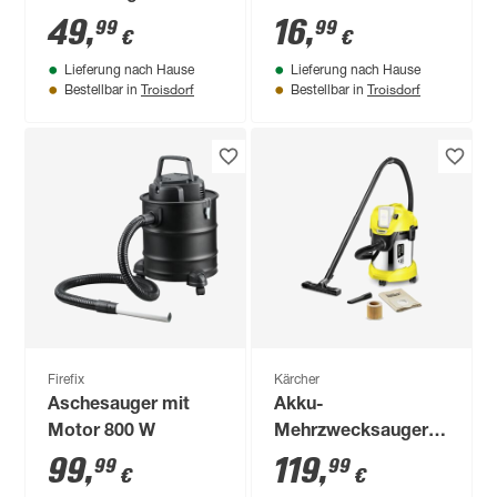
'VC 3'
Trockensauger AD 3,
49
,
16
,
99
99
€
€
AD 2, AD 4 Premium
Lieferung nach Hause
Lieferung nach Hause
Troisdorf
Troisdorf
Bestellbar in
Bestellbar in
Firefix
Kärcher
Aschesauger mit
Akku-
Motor 800 W
Mehrzwecksauger
'WD 3 Battery
99
,
119
,
99
99
€
€
Premium'