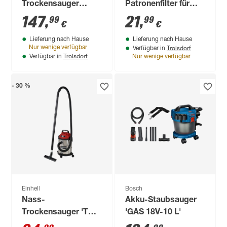
Trockensauger
Patronenfilter für
'ONE+ RV1811-0'
Mehrzwecksauger
147
,
21
,
99
99
€
€
ohne Akku und
WD 4 bis WD 5
Lieferung nach Hause
Lieferung nach Hause
Ladegerät
Troisdorf
Nur wenige verfügbar
Verfügbar in
Troisdorf
Verfügbar in
Nur wenige verfügbar
- 30 %
Einhell
Bosch
Nass-
Akku-Staubsauger
Trockensauger 'TC-
'GAS 18V-10 L'
VC 1540 S' 950 W