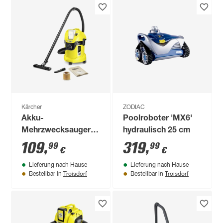
Kärcher
ZODIAC
Akku-
Poolroboter 'MX6'
Mehrzwecksauger
hydraulisch 25 cm
'WD 3 Battery'
109
,
319
,
99
99
€
€
Lieferung nach Hause
Lieferung nach Hause
Troisdorf
Troisdorf
Bestellbar in
Bestellbar in