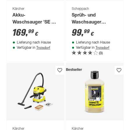
Kärcher
Scheppach
Akku-
Sprüh- und
Waschsauger 'SE 3-
Waschsauger
18 Compact' ohne
'SWT20' 5-in-1
169
,
99
,
99
99
€
€
Akku und Ladegerät
Funktion 1600 W
Lieferung nach Hause
Lieferung nach Hause
Troisdorf
Troisdorf
Verfügbar in
Verfügbar in
(3)
Bestseller
Kärcher
Kärcher