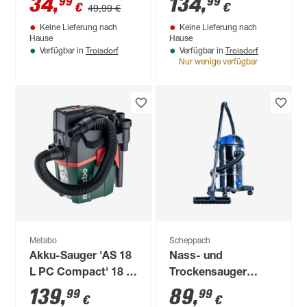
34
,
134
,
99
99
€
€
49,99 €
Keine Lieferung nach
Keine Lieferung nach
Hause
Hause
Troisdorf
Troisdorf
Verfügbar in
Verfügbar in
Nur wenige verfügbar
Metabo
Scheppach
Akku-Sauger 'AS 18
Nass- und
L PC Compact' 18 V
Trockensauger
ohne Akku und
'NTS30 Premium'
139
,
89
,
99
99
€
€
Ladegerät
silber/blau 30 l, 1300