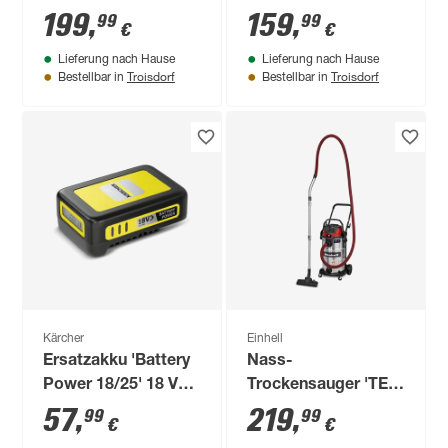
Adapter-Set 550 W
199
,
159
,
99
99
€
€
Lieferung nach Hause
Lieferung nach Hause
Troisdorf
Troisdorf
Bestellbar in
Bestellbar in
Kärcher
Einhell
Ersatzakku 'Battery
Nass-
Power 18/25' 18 V
Trockensauger 'TE-
2,5 Ah
VC 4090 SACL' 1150
57
,
219
,
99
99
€
€
W