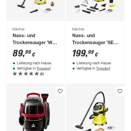
Kärcher
Kärcher
Nass- und
Nass- und
Trockensauger 'WD
Trockensauger 'SE
3 S V-17/4/20'
4004' 1000 W
89
,
199
,
99
99
€
€
Lieferung nach Hause
Lieferung nach Hause
Troisdorf
Troisdorf
Verfügbar in
Verfügbar in
(6)