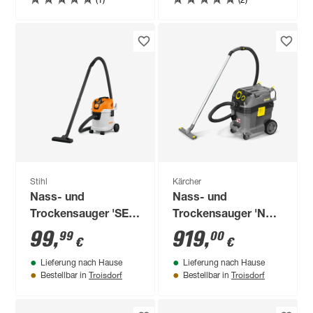
Stihl
Kärcher
Nass- und
Nass- und
Trockensauger 'SE
Trockensauger 'NT
33' 230 V
30/1 Tact Te M' 1380
99
,
919
,
99
00
€
€
W
Lieferung nach Hause
Lieferung nach Hause
Troisdorf
Troisdorf
Bestellbar in
Bestellbar in