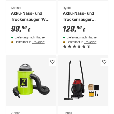
Kärcher
Ryobi
Akku-Nass- und
Akku-Nass- und
Trockensauger 'WD
Trockensauger
3-18' 18 V ohne Akku
'ONE+ R18WDV-0'
99
,
129
,
99
99
€
€
und Ladegerät
18 V ohne Akku und
Lieferung nach Hause
Lieferung nach Hause
Ladegerät
Troisdorf
Troisdorf
Bestellbar in
Bestellbar in
(1)
Zipper
Einhell