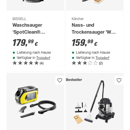
BISSELL
Kärcher
Waschsauger
Nass- und
'SpotClean®
Trockensauger 'WD
Professional' 750 W
5 V-25/5/22'
179
,
159
,
99
99
€
€
Lieferung nach Hause
Lieferung nach Hause
Troisdorf
Troisdorf
Verfügbar in
Verfügbar in
(4)
(2)
Bestseller