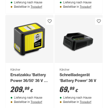
Lieferung nach Hause
Lieferung nach Hause
Troisdorf
Troisdorf
Bestellbar in
Bestellbar in
Kärcher
Kärcher
Ersatzakku 'Battery
Schnellladegerät
Power 36/50' 36 V 5
'Battery Power' 36 V
Ah
209
,
69
,
99
99
€
€
Lieferung nach Hause
Lieferung nach Hause
Troisdorf
Troisdorf
Bestellbar in
Bestellbar in