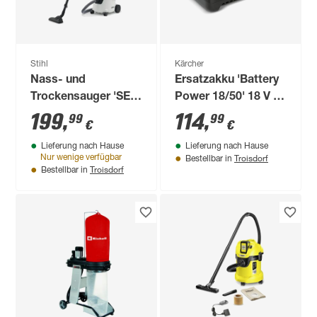
Stihl
Kärcher
Nass- und
Ersatzakku 'Battery
Trockensauger 'SE
Power 18/50' 18 V 5
62' 230 V
Ah
199
,
114
,
99
99
€
€
Lieferung nach Hause
Lieferung nach Hause
Troisdorf
Nur wenige verfügbar
Bestellbar in
Troisdorf
Bestellbar in