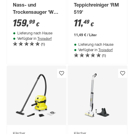
Nass- und
Teppichreiniger 'RM
Trockensauger 'WD
519'
4 S V-20/5/22' 240 V
159
,
11
,
99
49
€
€
1000 W
Lieferung nach Hause
11,49 € / Liter
Troisdorf
Verfügbar in
(1)
Lieferung nach Hause
Troisdorf
Verfügbar in
(1)
Kärcher
Kärcher