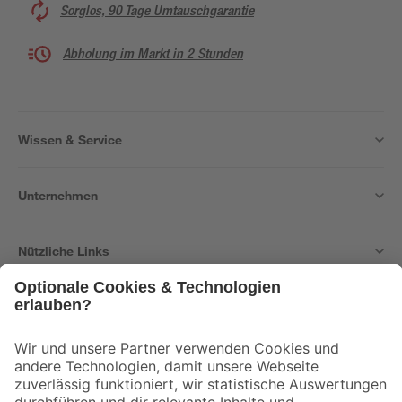
Sorglos, 90 Tage Umtauschgarantie
Abholung im Markt in 2 Stunden
Wissen & Service
Unternehmen
Nützliche Links
Bleib auf dem Laufenden mit unserem Newsletter
Der toom Newsletter: Keine Angebote und Aktionen mehr verpassen!
Zur Newsletter Anmeldung