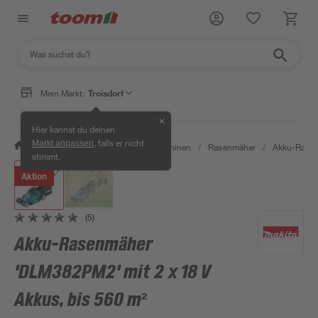
Mein Markt:
Troisdorf
✕
Hier kannst du deinen
, falls er nicht
Markt anpassen
/
Garten & Freizeit
/
Gartenmaschinen
/
Rasenmäher
/
Akku-Rase
stimmt.
Aktion
(5)
Akku-Rasenmäher
'DLM382PM2' mit 2 x 18 V
Akkus, bis 560 m²