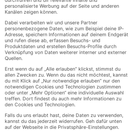
Folge uns
Zahlungsarten
Versandarten
Sicher einkaufen
Jetzt die toom-App herunterladen
Alle Preisangaben in EUR inkl. gesetzl. MwSt.. Die dargestellten Angebote sind unter
Umständen nicht in allen Märkten verfügbar. Die angegebenen Verfügbarkeiten beziehen
sich auf den unter "Mein Markt" ausgewählten toom Baumarkt. Alle Angebote und