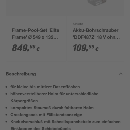
Makita
Frame-Pool-Set 'Elite
Akku-Bohrschrauber
Frame' Ø 549 x 132
'DDF487Z' 18 V ohne
cm mit Filterpumpe
Akku und Ladegerät
849
,
109
,
00
99
€
€
und Sicherheitsleiter
Beschreibung
für kleine bis mittlere Rasenflächen
höhenverstellbarer Holm für unterschiedliche
Körpergrößen
kompaktes Staumaß durch faltbaren Holm
Grasfangsack mit Füllstandsanzeige
Knebelverschluß mit Schnellspannhebeln zum einfachen
Einklappen des Schiebebügels