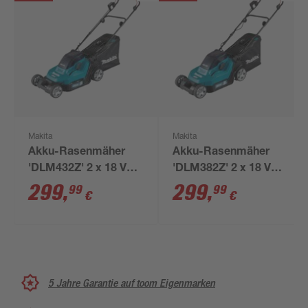
Makita
Makita
Akku-Rasenmäher
Akku-Rasenmäher
'DLM432Z' 2 x 18 V
'DLM382Z' 2 x 18 V
ohne Akku, bis 575 m²
ohne Akku, bis 560 m²
299
,
299
,
99
99
€
€
5 Jahre Garantie auf toom Eigenmarken