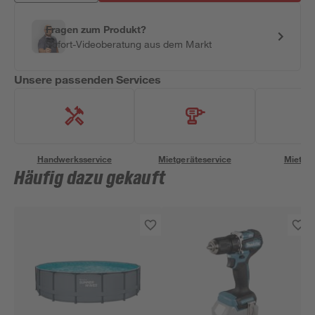
Fragen zum Produkt?
Sofort-Videoberatung aus dem Markt
Unsere passenden Services
Handwerksservice
Mietgeräteservice
Miettra
Häufig dazu gekauft