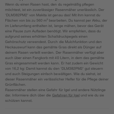
Wenn du einen Rasen hast, den du regelmäßig pflegen
möchtest, ist ein zuverlässiger Rasenmäher unerlässlich. Der
'DLM382PM2' von Makita ist genau das! Mit ihm kannst du
Flächen von bis zu 560 m² bearbeiten. Du kannst per Akku, der
im Lieferumfang enthalten ist, lange mähen, bevor das Gerät
eine Pause zum Aufladen benötigt. Wir empfehlen, dass du
aufgrund seines erhöhten Schalldruckpegels einen
Gehörschutz verwendest. Durch die Mulchfunktion und den
Heckauswurf kann das gemähte Gras direkt als Dünger auf
deinem Rasen verteilt werden. Der Rasenmäher verfügt aber
auch über einen Fangkorb mit 40 Litern, in dem das gemähte
Gras eingesammelt werden kann. Er hat zudem ein Gewicht
von 16,2 kg: Damit kannst du den 'DLM382PM2' gut steuern
und auch Steigungen einfach bewältigen. Wie du siehst, ist
dieser Rasenmäher ein verlässlicher Helfer für die Pflege deiner
Grünflächen.
Rasenmäher stellen eine Gefahr für Igel und andere Nützlinge
dar. Informiere dich über die
Gefahren für Igel
und wie du sie
schützen kannst.