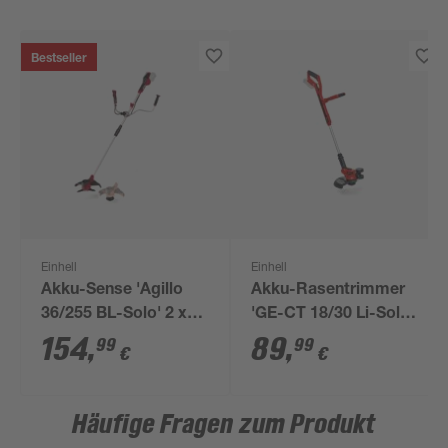
Bestseller
Einhell
Einhell
Akku-Sense 'Agillo
Akku-Rasentrimmer
36/255 BL-Solo' 2 x
'GE-CT 18/30 Li-Solo'
18 V, ohne Akku
ohne Akku und
154
,
89
,
99
99
€
€
Ladegerät
Häufige Fragen zum Produkt