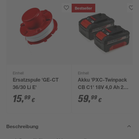
Bestseller
Einhell
Einhell
Ersatzspule 'GE-CT
Akku 'PXC-Twinpack
36/30 Li E'
CB C1' 18V 4,0 Ah 2
Stück
15
,
59
,
99
99
€
€
Beschreibung