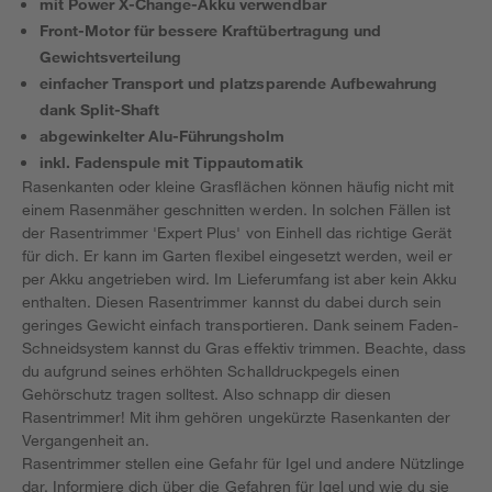
mit Power X-Change-Akku verwendbar
Front-Motor für bessere Kraftübertragung und
Gewichtsverteilung
einfacher Transport und platzsparende Aufbewahrung
dank Split-Shaft
abgewinkelter Alu-Führungsholm
inkl. Fadenspule mit Tippautomatik
Rasenkanten oder kleine Grasflächen können häufig nicht mit
einem Rasenmäher geschnitten werden. In solchen Fällen ist
der Rasentrimmer 'Expert Plus' von Einhell das richtige Gerät
für dich. Er kann im Garten flexibel eingesetzt werden, weil er
per Akku angetrieben wird. Im Lieferumfang ist aber kein Akku
enthalten. Diesen Rasentrimmer kannst du dabei durch sein
geringes Gewicht einfach transportieren. Dank seinem Faden-
Schneidsystem kannst du Gras effektiv trimmen. Beachte, dass
du aufgrund seines erhöhten Schalldruckpegels einen
Gehörschutz tragen solltest. Also schnapp dir diesen
Rasentrimmer! Mit ihm gehören ungekürzte Rasenkanten der
Vergangenheit an.
Rasentrimmer stellen eine Gefahr für Igel und andere Nützlinge
dar. Informiere dich über die
Gefahren für Igel
und wie du sie