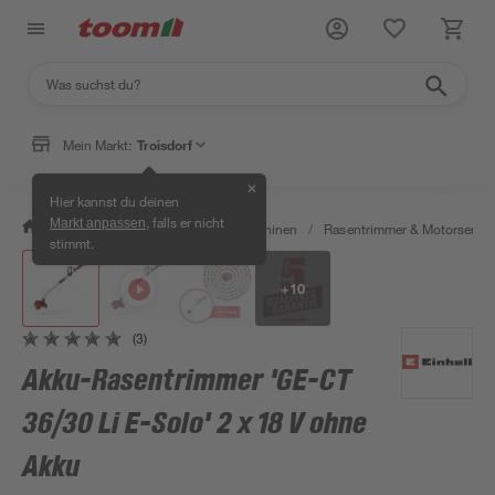
Mein Markt:
Troisdorf
✕
Hier kannst du deinen
, falls er nicht
Markt anpassen
/
Garten & Freizeit
/
Gartenmaschinen
/
Rasentrimmer & Motorsense
stimmt.
+
10
(3)
Akku-Rasentrimmer 'GE-CT
36/30 Li E-Solo' 2 x 18 V ohne
Akku