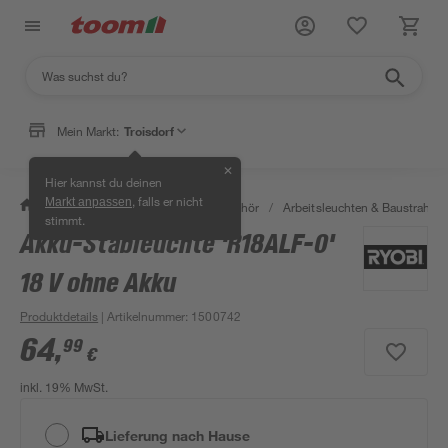
Mein Markt:
Troisdorf
✕
Hier kannst du deinen
, falls er nicht
Markt anpassen
/
Bauen & Renovieren
/
Bauzubehör
/
Arbeitsleuchten & Baustrahler
stimmt.
Akku-Stableuchte 'R18ALF-0'
18 V ohne Akku
Produktdetails
| Artikelnummer
:
1500742
64
,
99
€
inkl. 19% MwSt.
Lieferung nach Hause