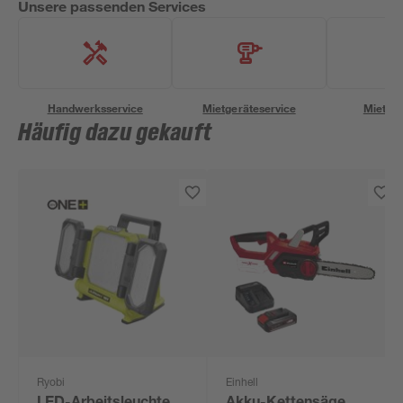
Unsere passenden Services
Handwerksservice
Mietgeräteservice
Miettra
Häufig dazu gekauft
Ryobi
Einhell