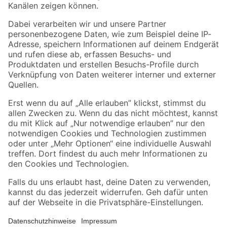
Folge uns
Zahlungsarten
Versandarten
Sicher einkaufen
Jetzt die toom-App herunterladen
Alle Preisangaben in EUR inkl. gesetzl. MwSt.. Die dargestellten Angebote sind unter
Umständen nicht in allen Märkten verfügbar. Die angegebenen Verfügbarkeiten beziehen
sich auf den unter "Mein Markt" ausgewählten toom Baumarkt. Alle Angebote und
Produkte nur solange der Vorrat reicht.
*Paketversand ab 59 € versandkostenfrei, gilt nicht für Artikel mit Speditionsversand, hier