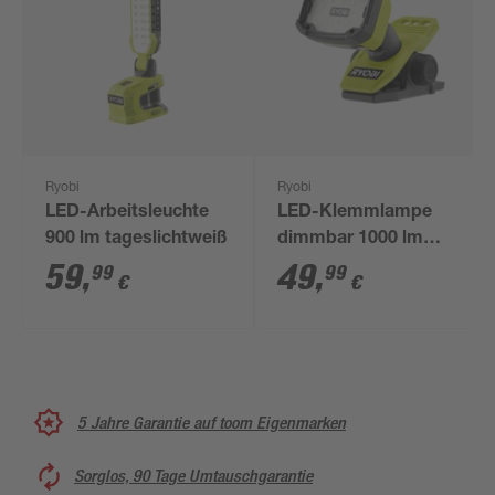
Ryobi
Ryobi
LED-Arbeitsleuchte
LED-Klemmlampe
900 lm tageslichtweiß
dimmbar 1000 lm
neutralweiß 11,6 x
59
,
49
,
99
99
€
€
11,6 x 22,2 cm
5 Jahre Garantie auf toom Eigenmarken
Sorglos, 90 Tage Umtauschgarantie