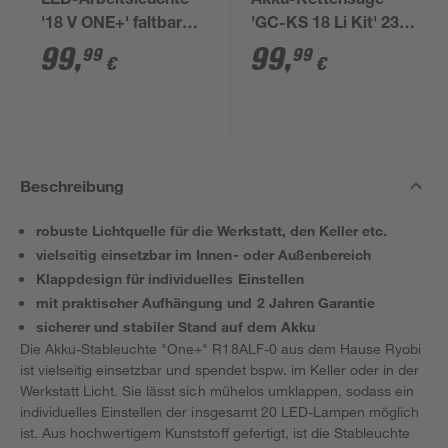
LED-Arbeitsleuchte
Akku-Kettensäge
'18 V ONE+' faltbar
'GC-KS 18 Li Kit' 23
3000 lm
cm 18 V mit Akku und
99
,
99
,
99
99
€
€
Ladegerät
Beschreibung
robuste Lichtquelle für die Werkstatt, den Keller etc.
vielseitig einsetzbar im Innen- oder Außenbereich
Klappdesign für individuelles Einstellen
mit praktischer Aufhängung und 2 Jahren Garantie
sicherer und stabiler Stand auf dem Akku
Die Akku-Stableuchte "One+" R18ALF-0 aus dem Hause Ryobi
ist vielseitig einsetzbar und spendet bspw. im Keller oder in der
Werkstatt Licht. Sie lässt sich mühelos umklappen, sodass ein
individuelles Einstellen der insgesamt 20 LED-Lampen möglich
ist. Aus hochwertigem Kunststoff gefertigt, ist die Stableuchte