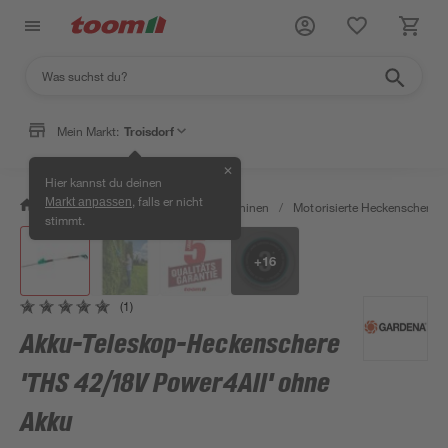
Mein Markt:
Troisdorf
✕
Hier kannst du deinen
, falls er nicht
Markt anpassen
/
Garten & Freizeit
/
Gartenmaschinen
/
Motorisierte Heckenscheren
stimmt.
+
16
(1)
Akku-Teleskop-Heckenschere
'THS 42/18V Power4All' ohne
Akku