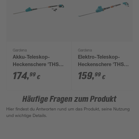
Gardena
Gardena
Akku-Teleskop-
Elektro-Teleskop-
Heckenschere 'THS
Heckenschere 'THS
42/18V Power4All' mit
500/48' bis zu 3,5 m
174
,
159
,
99
99
€
€
Akku
500 W
Häufige Fragen zum Produkt
Hier findest du Antworten rund um das Produkt, seine Nutzung
und wichtige Details.