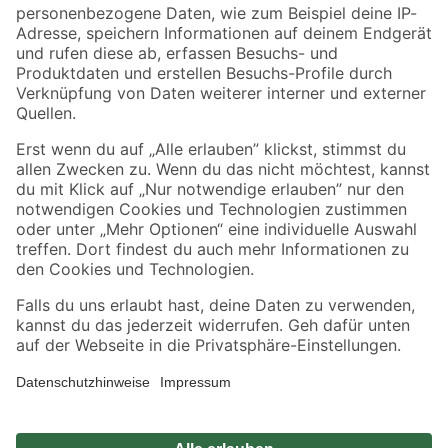
Zahlungsarten
Versandarten
Sicher einkaufen
Jetzt die toom-App herunterladen
Alle Preisangaben in EUR inkl. gesetzl. MwSt.. Die dargestellten Angebote sind unter
Umständen nicht in allen Märkten verfügbar. Die angegebenen Verfügbarkeiten beziehen
sich auf den unter "Mein Markt" ausgewählten toom Baumarkt. Alle Angebote und
Produkte nur solange der Vorrat reicht.
*Paketversand ab 59 € versandkostenfrei, gilt nicht für Artikel mit Speditionsversand, hier
fallen zusätzliche Versandkosten an.
Datenschutz
Privatsphäre
Impressum
AGB