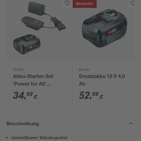
Bestseller
Bosch
Bosch
Akku-Starter-Set
Ersatzakku 18 V 4,0
'Power for All'
Ah
Ladegerät und Akku
34
,
52
,
99
99
€
€
18 V, 2,5 Ah
Beschreibung
einstellbarer Teleskopstiel