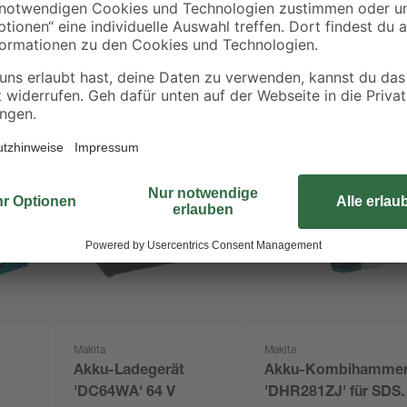
Makita
Makita
Akku-Ladegerät
Akku-Kombihamme
'DC64WA' 64 V
'DHR281ZJ' für SDS