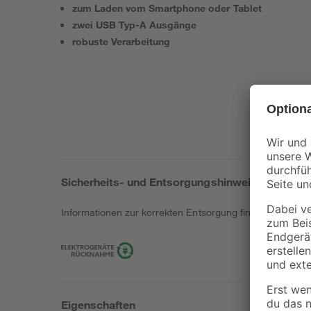
zum Laden vom Smartphone oder Tablet
zwei USB Typ-A Ausgänge
robuste Verarbeitung
Sicherheits- und Entsorgungshinweise
Informationen zur korrekten Entsorgung findest du
hier
.
Eigenschaften