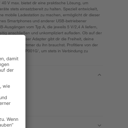
0 V max. bietet dir eine praktische Lösung, um
äte stets einsatzbereit zu halten. Speziell entwickelt,
e mobile Ladestation zu machen, ermöglicht dir dieser
eines Smartphones und anderer USB-betriebener
B-Ausgängen vom Typ A, die jeweils 5 V/2,4 A liefern,
itig anschließen und unkompliziert aufladen. Ob auf der
nterwegs, dieser Adapter gibt dir die Freiheit, deine
orgen, wann immer du ihn brauchst. Profitiere von der
ichkeit des 'ADP001G', um stets in Verbindung zu