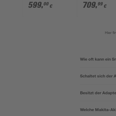
ohne Akku und
599
,
709
,
00
99
€
€
Ladegerät
Hier f
Wie oft kann ein 
Schaltet sich der
Besitzt der Adapte
Welche Makita-Ak