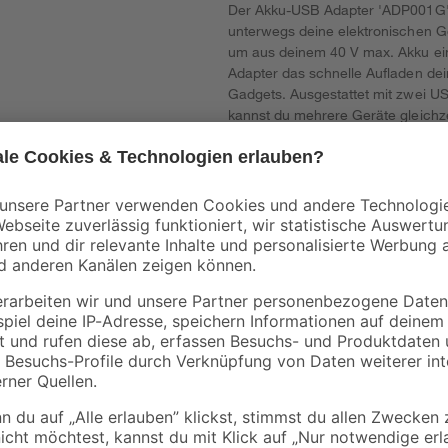
Der Akku-USB Adapter 'ADP001G' 4
unterwegs deine elektronischen Ger
um aus deinem 40 V max. Akku ein
Adapter das schnelle Aufladen d
Gadgets. Ausgestattet mit zwei US
kannst du mehrere Geräte gleichze
Baustelle, im Freien oder einfach u
Geräte mit frischem Strom zu vers
Vielseitigkeit und Benutzerfreundl
bleiben.