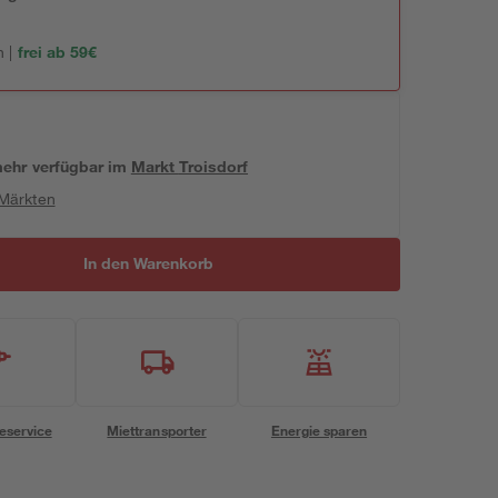
 |
frei ab 59€
 mehr verfügbar
im
Markt
Troisdorf
 Märkten
In den Warenkorb
eservice
Miettransporter
Energie sparen