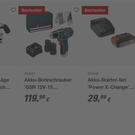
Bestseller
Bestseller
Bosch
Einhell
säge
Akku-Bohrschrauber
Akku-Starter-Set
 ohne
'GSR 12V-15
'Power X-Change'
Professional' mit 2
Ladegerät und Akku
119
,
29
,
99
99
€
€
Akkus, Tasche und
18 V 2,5 Ah
Zubehörset