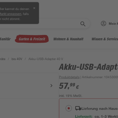
✕
ier kannst du deinen
, falls
Markt anpassen
r nicht stimmt.
Mein 
Sanitär
Garten & Freizeit
Wohnen & Haushalt
Wissen & Servic
räte
/
bis 40V
/
Akku-USB-Adapter 40 V
Akku-USB-Adapt
Produktdetails
| Artikelnummer
:
1045300
57
,
99
€
inkl. 19% MwSt.
Lieferung nach Haus
Lieferzeit:
ca. 1-3 Werk