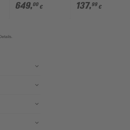
V
'CW003GZ01' 7 l
649
,
137
,
00
99
€
€
etails.