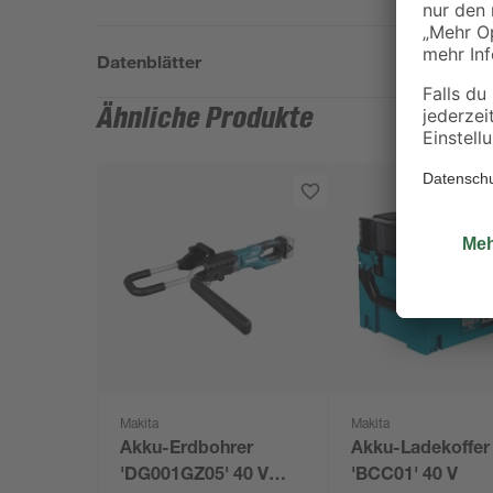
Datenblätter
Ähnliche Produkte
Makita
Makita
Akku-Erdbohrer
Akku-Ladekoffer
'DG001GZ05' 40 V
'BCC01' 40 V