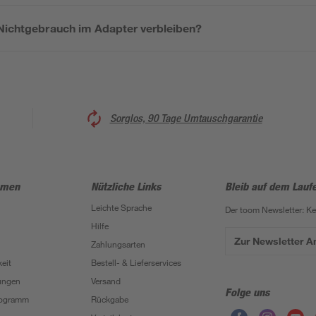
 Nichtgebrauch im Adapter verbleiben?
Sorglos, 90 Tage Umtauschgarantie
hmen
Nützliche Links
Bleib auf dem Lauf
Leichte Sprache
Der toom Newsletter: K
Hilfe
Zur Newsletter 
Zahlungsarten
eit
Bestell- & Lieferservices
ungen
Versand
Folge uns
Programm
Rückgabe