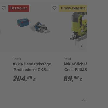
Bestseller
Gratis Beigabe
Bosch
Ryobi
Akku-Handkreissäge
Akku-Stichsäge
'Professional GKS
'One+ R18JS-0' 18 V
18V-57 G' ohne Akku
ohne Akku, Hublänge
204
,
89
,
99
99
€
€
18 V, mit
25 mm
Transportbox