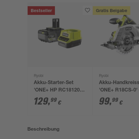
Bestseller
Gratis Beigabe
Ryobi
Ryobi
Akku-Starter-Set
Akku-Handkreis
'ONE+ HP RC18120-
'ONE+ R18CS-0'
150X' 18 V 5,0 Ah mit
Akku, Ø 165 mm
129
,
99
,
99
99
€
€
Akku und Ladegerät
Beschreibung