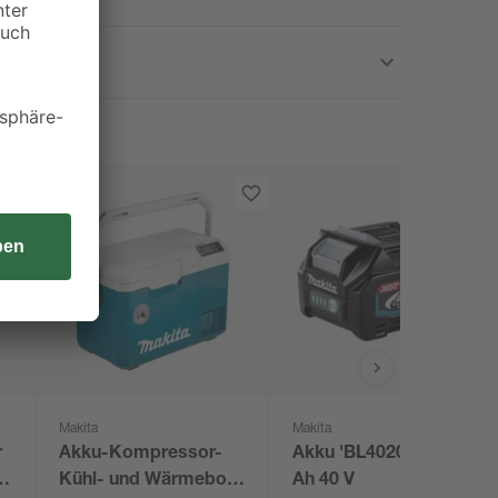
Makita
Makita
r
Akku-Kompressor-
Akku 'BL4020 XGT' 2
-
Kühl- und Wärmebox
Ah 40 V