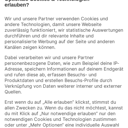
Bleib auf dem Laufenden mit unserem Newsletter
Der toom Newsletter: Keine Angebote und Aktionen mehr verpassen!
Zur Newsletter Anmeldung
Folge uns
Zahlungsarten
Versandarten
Sicher einkaufen
Jetzt die toom-App herunterladen