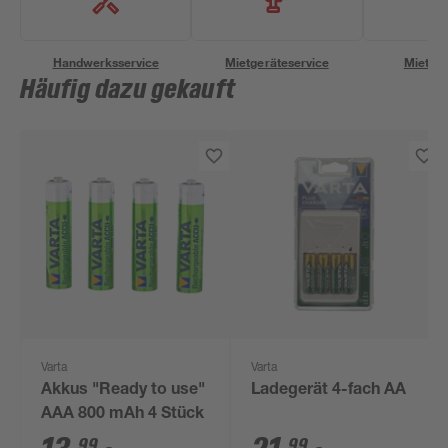
Handwerksservice
Mietgeräteservice
Miettra
Häufig dazu gekauft
Varta
Varta
Akkus "Ready to use"
Ladegerät 4-fach AA
AAA 800 mAh 4 Stück
99
99