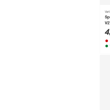
Vart
Sp
V2
4