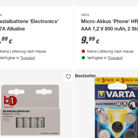
a
Varta
ezialbatterie 'Electronics'
Micro-Akkus 'Phone' H
7A Alkaline
AAA 1,2 V 800 mAh, 2 St
,
9
,
99
99
€
€
Keine Lieferung nach Hause
Keine Lieferung nach Hause
Troisdorf
Troisdorf
Verfügbar in
Verfügbar in
Bestseller