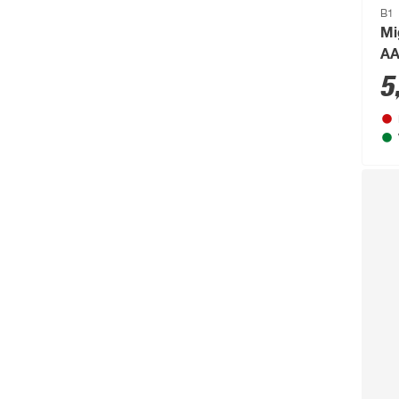
B1
Mi
AA
5