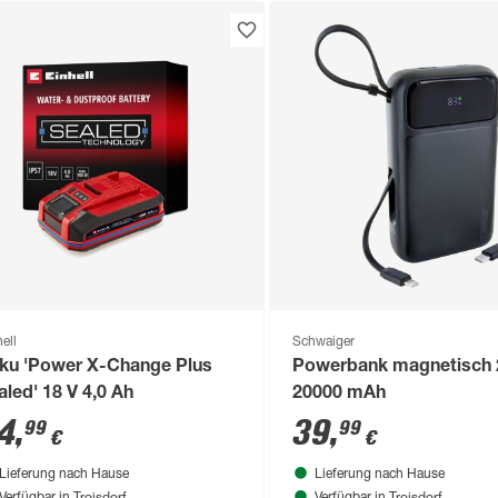
ell
Schwaiger
ku 'Power X-Change Plus
Powerbank magnetisch 
aled' 18 V 4,0 Ah
20000 mAh
4
,
39
,
99
99
€
€
Lieferung nach Hause
Lieferung nach Hause
Troisdorf
Troisdorf