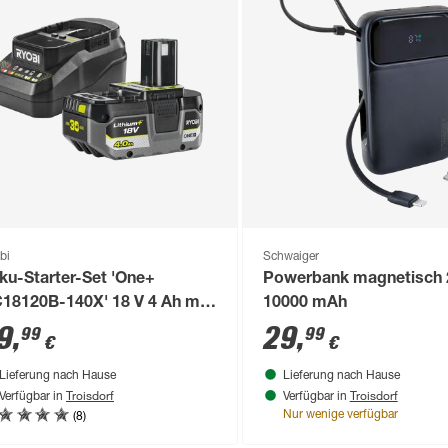
bi
Schwaiger
ku-Starter-Set 'One+
Powerbank magnetisch 
18120B-140X' 18 V 4 Ah mit
10000 mAh
ku und Ladegerät
9
,
29
,
99
99
€
€
Lieferung nach Hause
Lieferung nach Hause
Troisdorf
Troisdorf
Verfügbar in
Verfügbar in
(8)
Nur wenige verfügbar