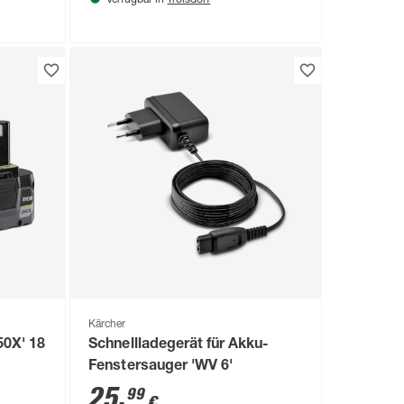
Verfügbar in
Kärcher
50X' 18
Schnellladegerät für Akku-
Fenstersauger 'WV 6'
25
,
99
€