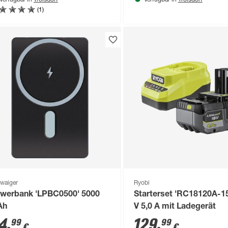
Verfügbar in
Verfügbar in
(1)
waiger
Ryobi
werbank 'LPBC0500' 5000
Starterset 'RC18120A-1
Ah
V 5,0 A mit Ladegerät
4
,
129
,
99
99
€
€