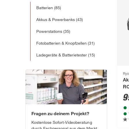
Batterien
(85)
Akkus & Powerbanks
(43)
Powerstations
(35)
Fotobatterien & Knopfzellen
(31)
Ladegeräte & Batterietester
(15)
Ryo
Ak
RC
Ak
9
Fragen zu deinem Projekt?
Kostenlose Sofort-Videoberatung
durch Fachpersonal aus dem Markt.