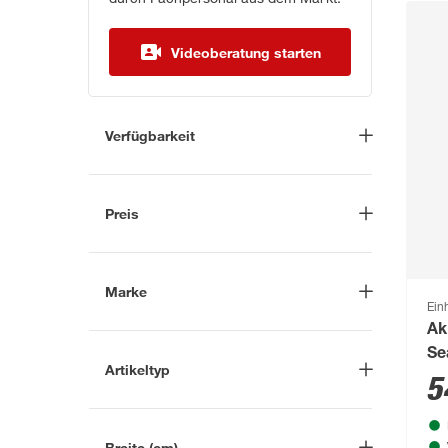
Videoberatung starten
Verfügbarkeit
Lieferung nach Hause
(28)
In Troisdorf verfügbar
(105)
Preis
Auf Wunsch in Troisdorf
bestellbar
(52)
-
€
Anderen Markt auswählen
Marke
Einh
Ak
Nach
Se
Artikeltyp
Marke suchen
5
Akku
(5)
AL-KO
(1)
Akku-Batterien
(2)
Breite (cm)