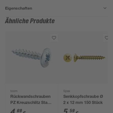
Eigenschaften
Ähnliche Produkte
toom
Spax
Rückwandschrauben
Senkkopfschraube Ø
PZ Kreuzschlitz Stahl
2 x 12 mm 150 Stück
4,0 x 20 mm 30 Stück
4
,
5
,
69
59