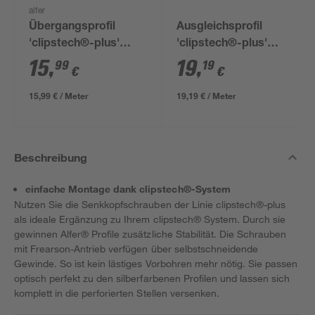
alfer
Übergangsprofil
Ausgleichsprofil
'clipstech®-plus'
'clipstech®-plus'
Aluminium
Aluminium
15
,
19
,
99
19
€
€
messingfarben 1000 x
messingfarben 1000 x
46 mm
56 mm
15,99 € / Meter
19,19 € / Meter
Beschreibung
einfache Montage dank clipstech®-System
Nutzen Sie die Senkkopfschrauben der Linie clipstech®-plus
als ideale Ergänzung zu Ihrem clipstech® System. Durch sie
gewinnen Alfer® Profile zusätzliche Stabilität. Die Schrauben
mit Frearson-Antrieb verfügen über selbstschneidende
Gewinde. So ist kein lästiges Vorbohren mehr nötig. Sie passen
optisch perfekt zu den silberfarbenen Profilen und lassen sich
komplett in die perforierten Stellen versenken.