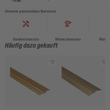
Unsere passenden Services
Handwerksservice
Mietgeräteservice
Miettra
Häufig dazu gekauft