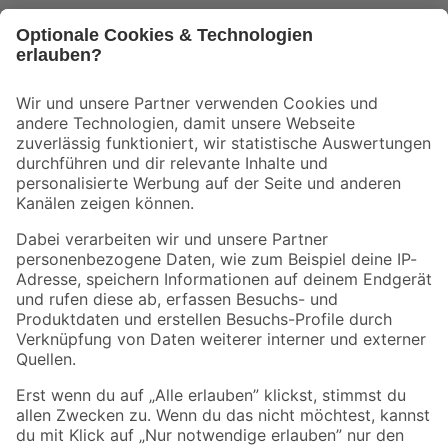
Bleib auf dem Laufenden mit unserem Newsletter
Der toom Newsletter: Keine Angebote und Aktionen mehr verpassen!
Zur Newsletter Anmeldung
Folge uns
Zahlungsarten
Versandarten
Sicher einkaufen
Jetzt die toom-App herunterladen