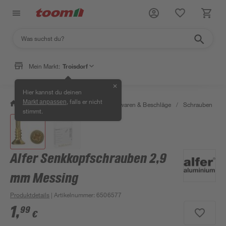
Mein Markt:
Troisdorf
✕
Hier kannst du deinen
, falls er nicht
Markt anpassen
/
Werkstatt & Maschinen
/
Eisenwaren & Beschläge
/
Schrauben
/
stimmt.
Alfer Senkkopfschrauben 2,9
mm Messing
Produktdetails
| Artikelnummer
:
6506577
1
,
99
€