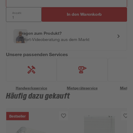
Anzahl:
In den Warenkorb
Fragen zum Produkt?
Sofort-Videoberatung aus dem Markt
Unsere passenden Services
Handwerksservice
Mietgeräteservice
Miettra
Häufig dazu gekauft
Bestseller