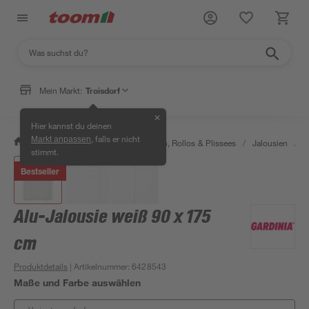
Mein Markt:
Troisdorf
✕
Hier kannst du deinen
, falls er nicht
Markt anpassen
/
Wohnen & Haushalt
/
Jalousien, Rollos & Plissees
/
Jalousien
/
A
stimmt.
Bestseller
Alu-Jalousie weiß 90 x 175
cm
Produktdetails
| Artikelnummer
:
6428543
Maße und Farbe auswählen