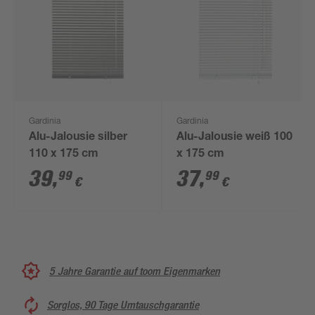
Gardinia
Gardinia
Alu-Jalousie silber
Alu-Jalousie weiß 100
110 x 175 cm
x 175 cm
39
,
37
,
99
99
€
€
5 Jahre Garantie auf toom Eigenmarken
Sorglos, 90 Tage Umtauschgarantie