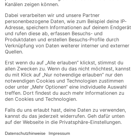
Folge uns
Zahlungsarten
Versandarten
Sicher einkaufen
Jetzt die toom-App herunterladen
Alle Preisangaben in EUR inkl. gesetzl. MwSt.. Die dargestellten Angebote sind unter
Umständen nicht in allen Märkten verfügbar. Die angegebenen Verfügbarkeiten beziehen
sich auf den unter "Mein Markt" ausgewählten toom Baumarkt. Alle Angebote und
Produkte nur solange der Vorrat reicht.