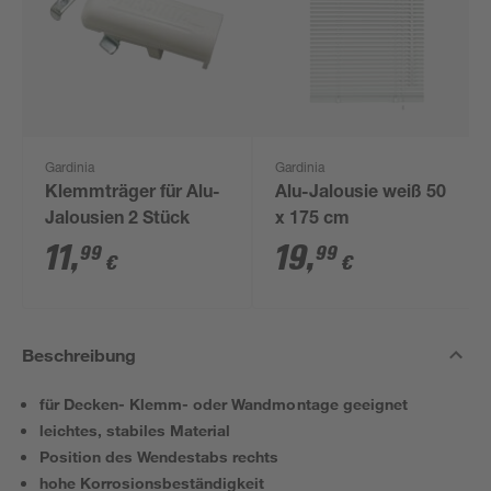
Gardinia
Gardinia
Klemmträger für Alu-
Alu-Jalousie weiß 50
Jalousien 2 Stück
x 175 cm
11
,
19
,
99
99
€
€
Beschreibung
für Decken- Klemm- oder Wandmontage geeignet
leichtes, stabiles Material
Position des Wendestabs rechts
hohe Korrosionsbeständigkeit