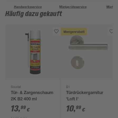
Handwerksservice
Mietgeräteservice
Miettra
Häufig dazu gekauft
Mengenrabatt
Soudal
B1
Tür- & Zargenschaum
Türdrückergarnitur
2K B2 400 ml
'Loft I'
13
,
10
,
99
99
€
€