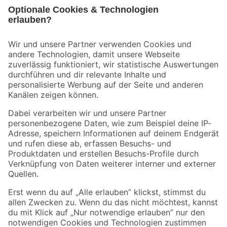
Bleib auf dem Laufenden mit unserem Newsletter
Der toom Newsletter: Keine Angebote und Aktionen mehr verpassen!
Zur Newsletter Anmeldung
Folge uns
Zahlungsarten
Versandarten
Sicher einkaufen
Jetzt die toom-App herunterladen