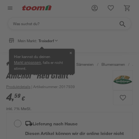
Mein Markt:
Troisdorf
✕
Hier kannst du deinen
, falls er nicht
Markt anpassen
/
Garten & Freizeit
/
Pflanzen
/
Sämereien
/
Blumensamen
/
Amc
stimmt.
Amchoi "Red Giant"
Produktdetails
| Artikelnummer
:
2017939
4
,
59
€
inkl. 7% MwSt.
Lieferung nach Hause
Diesen Artikel können wir dir online leider nicht