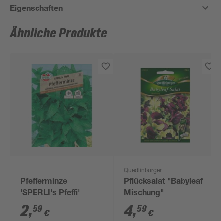
Eigenschaften
Ähnliche Produkte
Quedlinburger
Pfefferminze
Pflücksalat "Babyleaf
'SPERLI's Pfeffi'
Mischung"
2
,
4
,
59
59
€
€