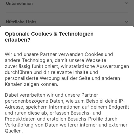
Unternehmen
Nützliche Links
Bleib auf dem Laufenden mit unserem Newsletter
Der toom Newsletter: Keine Angebote und Aktionen mehr verpassen!
Zur Newsletter Anmeldung
Folge uns
Zahlungsarten
Versandarten