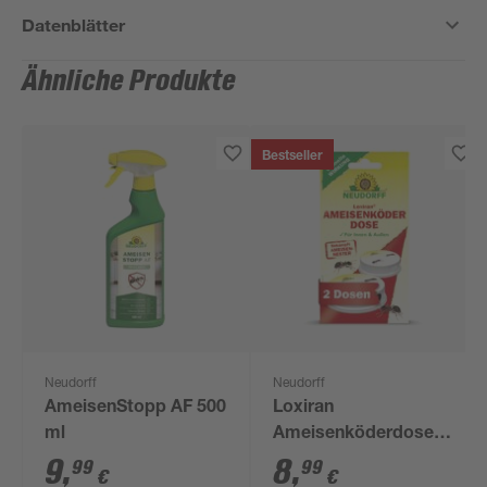
Datenblätter
Ähnliche Produkte
Bestseller
Neudorff
Neudorff
AmeisenStopp AF 500
Loxiran
ml
Ameisenköderdose 2
Stück
9
,
8
,
99
99
€
€