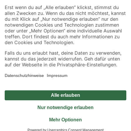
Sicher einkaufen
Jetzt die toom-App herunterladen
Alle Preisangaben in EUR inkl. gesetzl. MwSt.. Die dargestellten Angebote sind unter
Umständen nicht in allen Märkten verfügbar. Die angegebenen Verfügbarkeiten beziehen
sich auf den unter "Mein Markt" ausgewählten toom Baumarkt. Alle Angebote und
Produkte nur solange der Vorrat reicht.
*Paketversand ab 59 € versandkostenfrei, gilt nicht für Artikel mit Speditionsversand, hier
fallen zusätzliche Versandkosten an.
Datenschutz
Privatsphäre
Impressum
AGB
Nutzungsbedingungen
Widerrufsrecht
Vertrag widerrufen
Barrierefreiheit
© 2026 toom Baumarkt GmbH