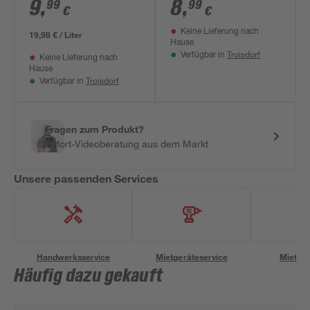
2 Stück
9
,
8
,
99
99
€
€
Keine Lieferung nach
19,98 € / Liter
Hause
Troisdorf
Verfügbar in
Keine Lieferung nach
Hause
Troisdorf
Verfügbar in
Fragen zum Produkt?
Sofort-Videoberatung aus dem Markt
Unsere passenden Services
Handwerksservice
Mietgeräteservice
Miettra
Häufig dazu gekauft