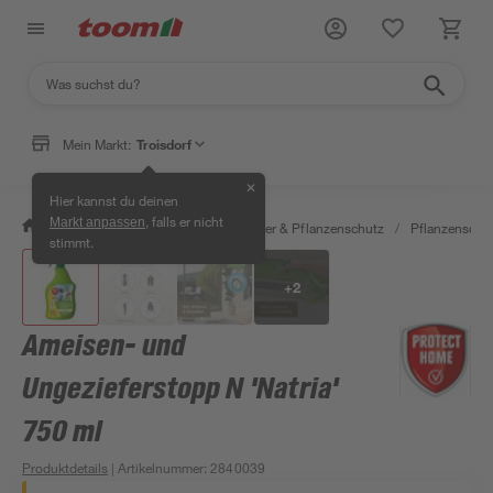
Mein Markt:
Troisdorf
✕
Hier kannst du deinen
, falls er nicht
Markt anpassen
/
Garten & Freizeit
/
Erden, Dünger & Pflanzenschutz
/
Pflanzenschu
stimmt.
+
2
Ameisen- und
Ungezieferstopp N 'Natria'
750 ml
Produktdetails
| Artikelnummer
:
2840039