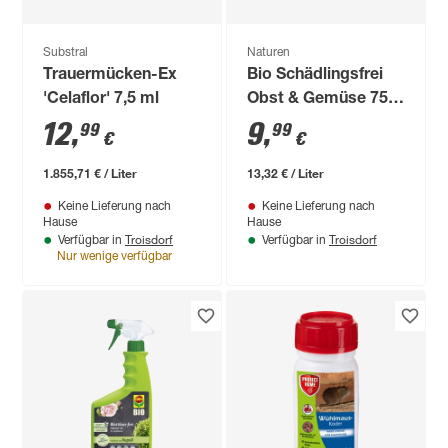
Substral
Naturen
Trauermücken-Ex
Bio Schädlingsfrei
'Celaflor' 7,5 ml
Obst & Gemüse 750
ml
12
,
9
,
99
99
€
€
1.855,71 € / Liter
13,32 € / Liter
Keine Lieferung nach
Keine Lieferung nach
Hause
Hause
Troisdorf
Troisdorf
Verfügbar in
Verfügbar in
Nur wenige verfügbar