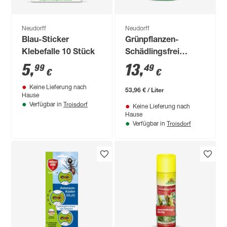
Neudorff
Neudorff
Blau-Sticker
Grünpflanzen-
Klebefalle 10 Stück
Schädlingsfrei
'Promanal AF' 250
5
,
13
,
99
49
€
€
ml
Keine Lieferung nach
53,96 € / Liter
Hause
Troisdorf
Verfügbar in
Keine Lieferung nach
Hause
Troisdorf
Verfügbar in