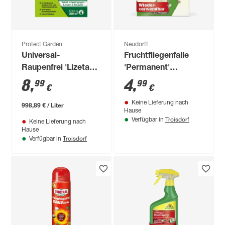
Protect Garden
Neudorff
Universal-
Fruchtfliegenfalle
Raupenfrei 'Lizetan'
'Permanent'
9 ml
nachfüllbar 1 Stück
8
,
4
,
99
99
€
€
Keine Lieferung nach
998,89 € / Liter
Hause
Troisdorf
Verfügbar in
Keine Lieferung nach
Hause
Troisdorf
Verfügbar in