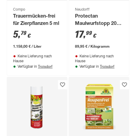
Compo
Neudorff
Trauermücken-frei
Protectan
für Zierpflanzen 5 ml
Maulwurfstopp 200
g
5
,
17
,
79
99
€
€
1.158,00 € / Liter
89,95 € / Kilogramm
Keine Lieferung nach
Keine Lieferung nach
Hause
Hause
Troisdorf
Troisdorf
Verfügbar in
Verfügbar in