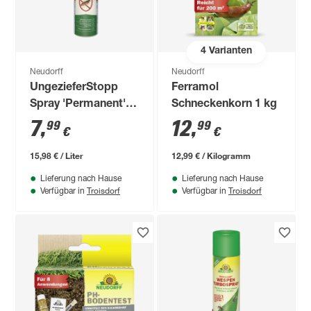
4
Varianten
Neudorff
Neudorff
UngezieferStopp
Ferramol
Spray 'Permanent'
Schneckenkorn 1 kg
300 ml
7
,
12
,
99
99
€
€
15,98 € / Liter
12,99 € / Kilogramm
Lieferung nach Hause
Lieferung nach Hause
Troisdorf
Troisdorf
Verfügbar in
Verfügbar in