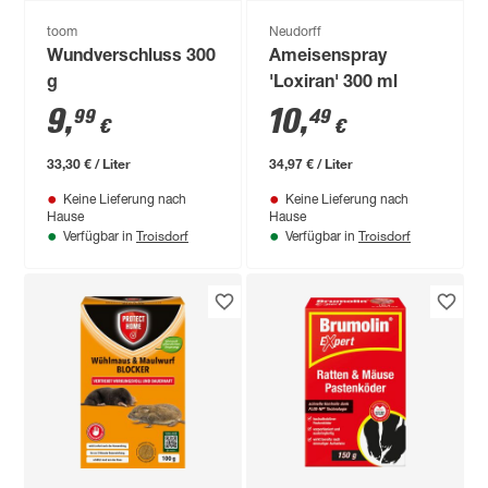
toom
Neudorff
Wundverschluss 300
Ameisenspray
g
'Loxiran' 300 ml
9
,
10
,
99
49
€
€
33,30 € / Liter
34,97 € / Liter
Keine Lieferung nach
Keine Lieferung nach
Hause
Hause
Troisdorf
Troisdorf
Verfügbar in
Verfügbar in