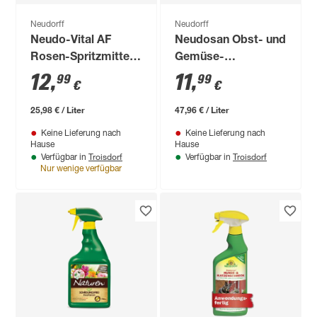
Neudorff
Neudorff
Neudo-Vital AF
Neudosan Obst- und
Rosen-Spritzmittel
Gemüse-
500 ml
Schädlingsfrei 250
12
,
11
,
99
99
€
€
ml
25,98 € / Liter
47,96 € / Liter
Keine Lieferung nach
Keine Lieferung nach
Hause
Hause
Troisdorf
Troisdorf
Verfügbar in
Verfügbar in
Nur wenige verfügbar