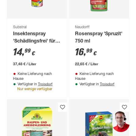
Substral
Neudorff
Insektenspray
Rosenspray 'Spruzit'
'Schädlingsfrei' für
750 ml
Orchideen und
14
,
16
,
99
99
€
€
Zierpflanzen 400 ml
37,48 € / Liter
22,65 € / Liter
Keine Lieferung nach
Keine Lieferung nach
Hause
Hause
Troisdorf
Troisdorf
Verfügbar in
Verfügbar in
Nur wenige verfügbar