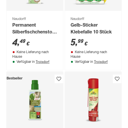
Neudorff
Neudorff
Permanent
Gelb-Sticker
Silberfischchenstopp
Klebefalle 10 Stück
3 Stück
4
,
5
,
49
99
€
€
Keine Lieferung nach
Keine Lieferung nach
Hause
Hause
Troisdorf
Troisdorf
Verfügbar in
Verfügbar in
Bestseller