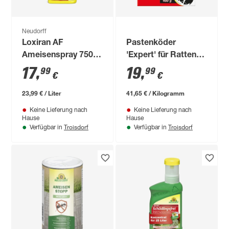
Neudorff
Loxiran AF
Pastenköder
Ameisenspray 750
'Expert' für Ratten
ml
und Mäuse 480 g
17
,
19
,
99
99
€
€
23,99 € / Liter
41,65 € / Kilogramm
Keine Lieferung nach
Keine Lieferung nach
Hause
Hause
Troisdorf
Troisdorf
Verfügbar in
Verfügbar in