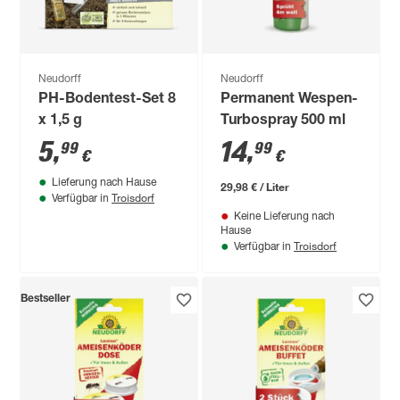
Neudorff
Neudorff
PH-Bodentest-Set 8
Permanent Wespen-
x 1,5 g
Turbospray 500 ml
5
,
14
,
99
99
€
€
Lieferung nach Hause
29,98 € / Liter
Troisdorf
Verfügbar in
Keine Lieferung nach
Hause
Troisdorf
Verfügbar in
Bestseller