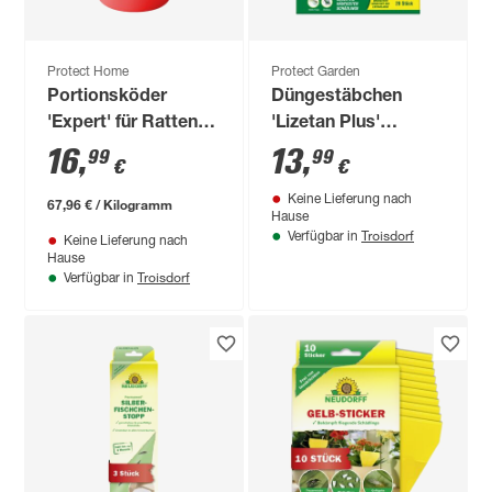
Protect Home
Protect Garden
Portionsköder
Düngestäbchen
'Expert' für Ratten
'Lizetan Plus'
und Mäuse 250 g
Combistäbchen 20
16
,
13
,
99
99
€
€
Stück
Keine Lieferung nach
67,96 € / Kilogramm
Hause
Troisdorf
Verfügbar in
Keine Lieferung nach
Hause
Troisdorf
Verfügbar in