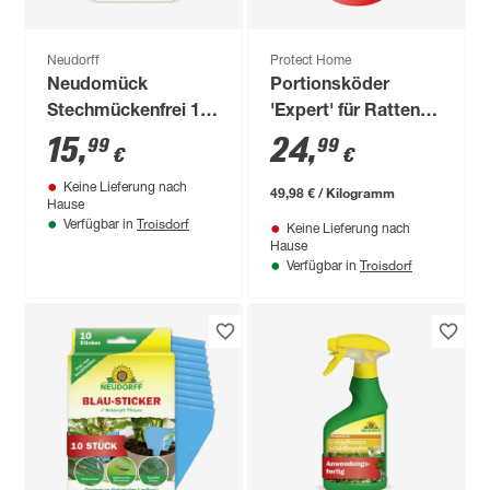
Neudorff
Protect Home
Neudomück
Portionsköder
Stechmückenfrei 10
'Expert' für Ratten
Stück
und Mäuse 500 g
15
,
24
,
99
99
€
€
Keine Lieferung nach
49,98 € / Kilogramm
Hause
Troisdorf
Verfügbar in
Keine Lieferung nach
Hause
Troisdorf
Verfügbar in