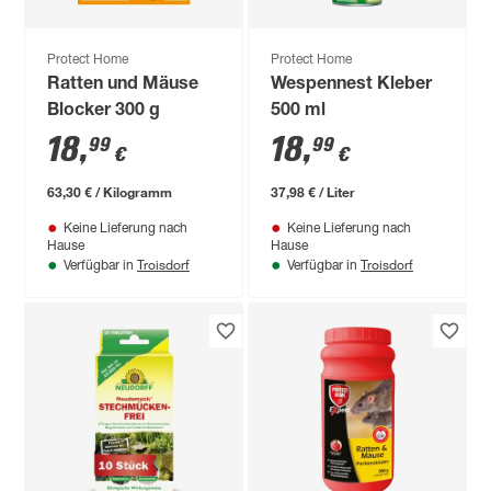
Protect Home
Protect Home
Ratten und Mäuse
Wespennest Kleber
Blocker 300 g
500 ml
18
,
18
,
99
99
€
€
63,30 € / Kilogramm
37,98 € / Liter
Keine Lieferung nach
Keine Lieferung nach
Hause
Hause
Troisdorf
Troisdorf
Verfügbar in
Verfügbar in