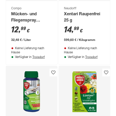
Compo
Neudorff
Mücken- und
Xentari Raupenfrei
Fliegenspray
25 g
'COMPO
12
,
14
,
99
99
€
€
Chrysanthol' 400 ml
32,48 € / Liter
599,60 € / Kilogramm
Keine Lieferung nach
Keine Lieferung nach
Hause
Hause
Troisdorf
Troisdorf
Verfügbar in
Verfügbar in