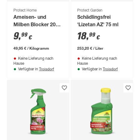
Protect Home
Protect Garden
Ameisen- und
Schädlingsfrei
Milben Blocker 200
'Lizetan AZ' 75 ml
g
9
,
18
,
99
99
€
€
49,95 € / Kilogramm
253,20 € / Liter
Keine Lieferung nach
Keine Lieferung nach
Hause
Hause
Troisdorf
Troisdorf
Verfügbar in
Verfügbar in