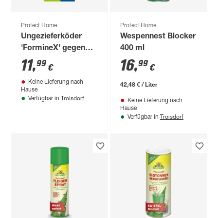
Protect Home
Protect Home
Ungezieferköder
Wespennest Blocker
'FormineX' gegen
400 ml
Schaben &
11
,
16
,
99
99
€
€
Silberfischchen 3
Keine Lieferung nach
Stück
42,48 € / Liter
Hause
Troisdorf
Verfügbar in
Keine Lieferung nach
Hause
Troisdorf
Verfügbar in