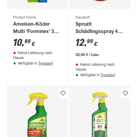
Protect Home
Neudorff
Ameisen-Köder
Spruzit
Multi 'Forminex' 3er-
Schädlingsspray 400
Pack
ml
10
,
12
,
99
99
€
€
Keine Lieferung nach
32,48 € / Liter
Hause
Troisdorf
Verfügbar in
Keine Lieferung nach
Hause
Troisdorf
Verfügbar in