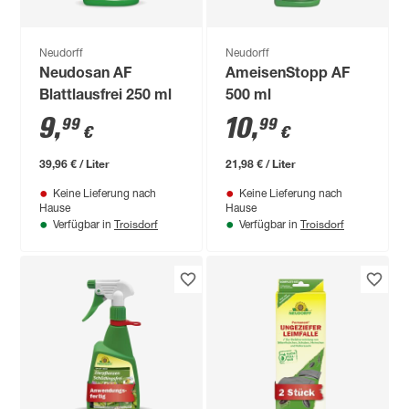
Neudorff
Neudorff
Neudosan AF
AmeisenStopp AF
Blattlausfrei 250 ml
500 ml
9
,
10
,
99
99
€
€
39,96 € / Liter
21,98 € / Liter
Keine Lieferung nach
Keine Lieferung nach
Hause
Hause
Troisdorf
Troisdorf
Verfügbar in
Verfügbar in