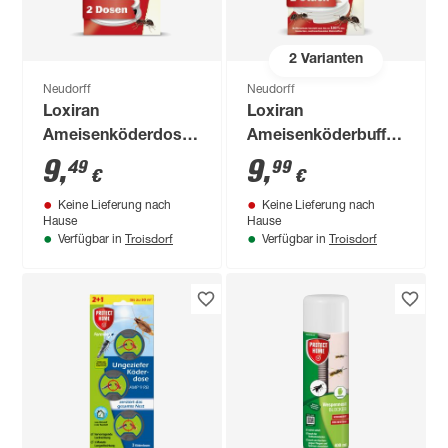
2
Varianten
Neudorff
Neudorff
Loxiran
Loxiran
Ameisenköderdose
Ameisenköderbuffet
2 Stück
2 Stück
9
,
9
,
49
99
€
€
Keine Lieferung nach
Keine Lieferung nach
Hause
Hause
Troisdorf
Troisdorf
Verfügbar in
Verfügbar in