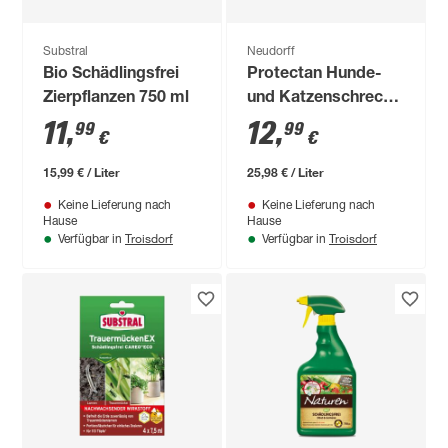
Substral
Neudorff
Bio Schädlingsfrei
Protectan Hunde-
Zierpflanzen 750 ml
und Katzenschreck
500 ml
11
,
12
,
99
99
€
€
15,99 € / Liter
25,98 € / Liter
Keine Lieferung nach
Keine Lieferung nach
Hause
Hause
Troisdorf
Troisdorf
Verfügbar in
Verfügbar in