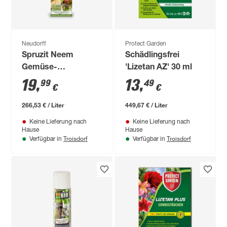
Neudorff
Protect Garden
Spruzit Neem
Schädlingsfrei
Gemüse-
'Lizetan AZ' 30 ml
Schädlingsfrei 75 ml
19
,
13
,
99
49
€
€
266,53 € / Liter
449,67 € / Liter
Keine Lieferung nach
Keine Lieferung nach
Hause
Hause
Troisdorf
Troisdorf
Verfügbar in
Verfügbar in