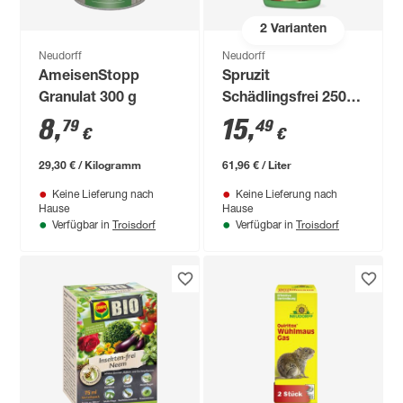
2
Varianten
Neudorff
Neudorff
AmeisenStopp
Spruzit
Granulat 300 g
Schädlingsfrei 250
ml
8
,
15
,
79
49
€
€
29,30 € / Kilogramm
61,96 € / Liter
Keine Lieferung nach
Keine Lieferung nach
Hause
Hause
Troisdorf
Troisdorf
Verfügbar in
Verfügbar in