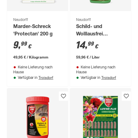
Neudorff
Neudorff
Marder-Schreck
Schild- und
'Protectan' 200 g
Wolllausfrei
'Promanal Neu' 250
9
,
14
,
99
99
€
€
ml
49,95 € / Kilogramm
59,96 € / Liter
Keine Lieferung nach
Keine Lieferung nach
Hause
Hause
Troisdorf
Troisdorf
Verfügbar in
Verfügbar in