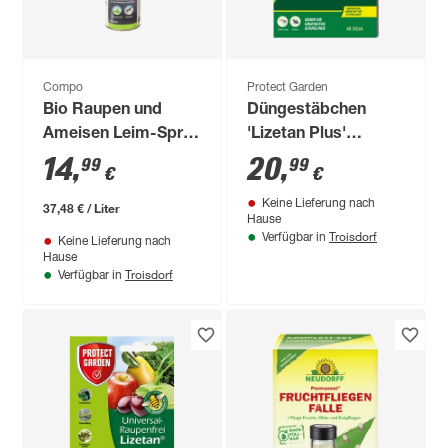
Compo
Protect Garden
Bio Raupen und
Düngestäbchen
Ameisen Leim-Spray
'Lizetan Plus'
400 ml
Combistäbchen 40
14
,
20
,
99
99
€
€
Stück
Keine Lieferung nach
37,48 € / Liter
Hause
Troisdorf
Verfügbar in
Keine Lieferung nach
Hause
Troisdorf
Verfügbar in