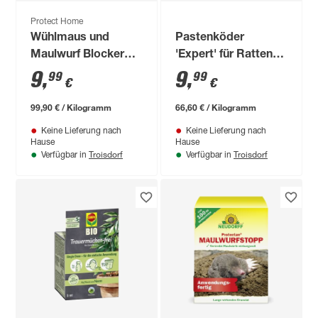
Protect Home
Wühlmaus und
Pastenköder
Maulwurf Blocker
'Expert' für Ratten
100 g
und Mäuse 150 g
9
,
9
,
99
99
€
€
99,90 € / Kilogramm
66,60 € / Kilogramm
Keine Lieferung nach
Keine Lieferung nach
Hause
Hause
Troisdorf
Troisdorf
Verfügbar in
Verfügbar in