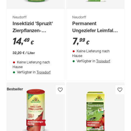
Neudorff
Neudorff
Insektizid 'Spruzit'
Permanent
Zierpflanzen-
Ungeziefer Leimfalle
Schädlingsfrei 450
2 Stück
14
,
7
,
49
99
€
€
ml
Keine Lieferung nach
32,20 € / Liter
Hause
Troisdorf
Verfügbar in
Keine Lieferung nach
Hause
Troisdorf
Verfügbar in
Bestseller