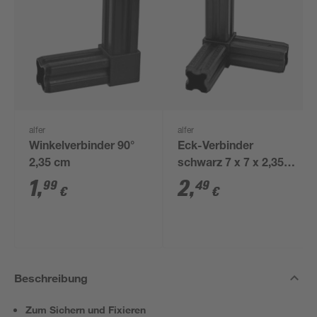
alfer
alfer
Winkelverbinder 90°
Eck-Verbinder
2,35 cm
schwarz 7 x 7 x 2,35
cm
1
,
2
,
99
49
€
€
Beschreibung
Zum Sichern und Fixieren