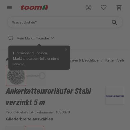
Mein Markt:
Troisdorf
✕
Hier kannst du deinen
, falls er nicht
Markt anpassen
/
Werkstatt & Maschinen
/
Eisenwaren & Beschläge
/
Ketten, Seile & 
stimmt.
Ankerkettenvorläufer Stahl
verzinkt 5 m
Produktdetails
| Artikelnummer
:
1630070
Gliederbreite auswählen