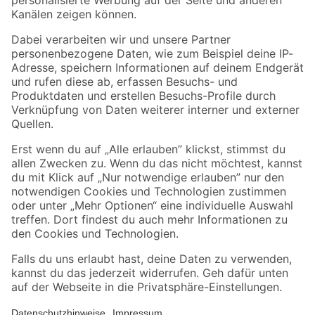
Folge uns
Zahlungsarten
Versandarten
Sicher einkaufen
Jetzt die toom-App herunterladen
Alle Preisangaben in EUR inkl. gesetzl. MwSt.. Die dargestellten Angebote sind unter
Umständen nicht in allen Märkten verfügbar. Die angegebenen Verfügbarkeiten beziehen
sich auf den unter "Mein Markt" ausgewählten toom Baumarkt. Alle Angebote und
Produkte nur solange der Vorrat reicht.