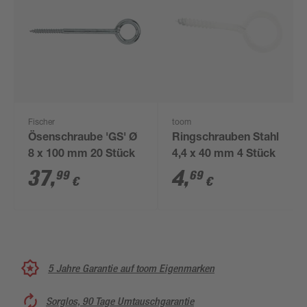
Fischer
toom
Ösenschraube 'GS' Ø
Ringschrauben Stahl
8 x 100 mm 20 Stück
4,4 x 40 mm 4 Stück
37
,
4
,
99
69
€
€
5 Jahre Garantie auf toom Eigenmarken
Sorglos, 90 Tage Umtauschgarantie