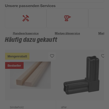
Unsere passenden Services
Handwerksservice
Mietgeräteservice
Miettra
Häufig dazu gekauft
Mengenrabatt
Bestseller
binderholz
alfer