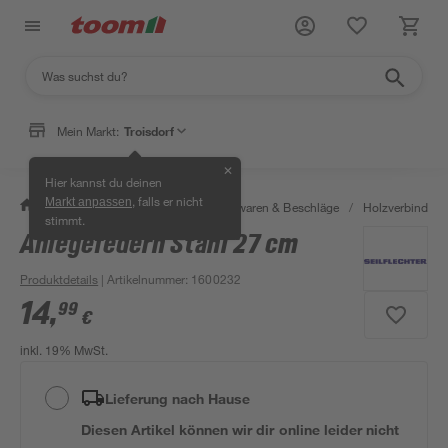
Mein Markt:
Troisdorf
✕
Hier kannst du deinen
, falls er nicht
Markt anpassen
/
Werkstatt & Maschinen
/
Eisenwaren & Beschläge
/
Holzverbinder 
stimmt.
Anlegefedern Stahl 27 cm
Produktdetails
| Artikelnummer
:
1600232
14
,
99
€
inkl. 19% MwSt.
Lieferung nach Hause
Diesen Artikel können wir dir online leider nicht