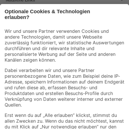
Bleib auf dem Laufenden mit unserem Newsletter
Der toom Newsletter: Keine Angebote und Aktionen mehr verpassen!
Zur Newsletter Anmeldung
Folge uns
Zahlungsarten
Versandarten
Sicher einkaufen
Jetzt die toom-App herunterladen