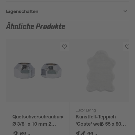
Eigenschaften
Ähnliche Produkte
Luxor Living
Quetschverschraubung
Kunstfell-Teppich
Ø 3/8" x 10 mm 2
'Coste' weiß 55 x 80
Stück
cm
69
99