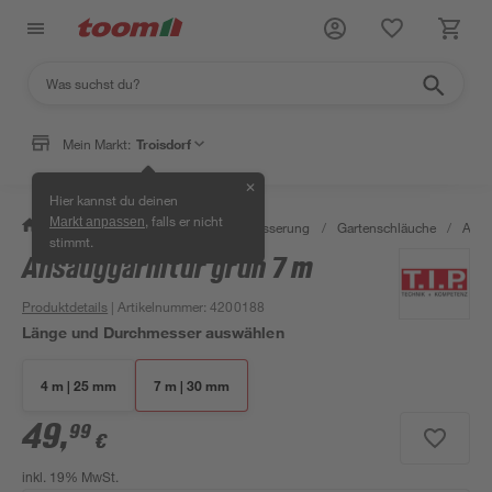
Mein Markt:
Troisdorf
✕
Hier kannst du deinen
, falls er nicht
Markt anpassen
/
Garten & Freizeit
/
Gartenbewässerung
/
Gartenschläuche
/
Ansa
stimmt.
Ansauggarnitur grün 7 m
Produktdetails
| Artikelnummer
:
4200188
Länge und Durchmesser auswählen
4 m | 25 mm
7 m | 30 mm
49
,
99
€
inkl. 19% MwSt.