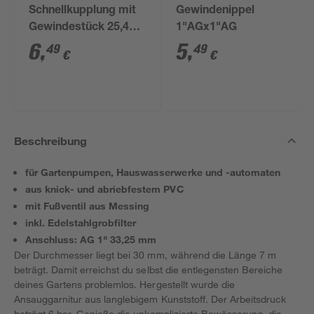
Schnellkupplung mit
Gewindenippel
Gewindestück 25,4
1"AGx1"AG
mm (1") IG
6
,
5
,
49
49
€
€
Beschreibung
für Gartenpumpen, Hauswasserwerke und -automaten
aus knick- und abriebfestem PVC
mit Fußventil aus Messing
inkl. Edelstahlgrobfilter
Anschluss: AG 1" 33,25 mm
Der Durchmesser liegt bei 30 mm, während die Länge 7 m
beträgt. Damit erreichst du selbst die entlegensten Bereiche
deines Gartens problemlos. Hergestellt wurde die
Ansauggarnitur aus langlebigem Kunststoff. Der Arbeitsdruck
beträgt 6 bar. Genieße die unkomplizierte Bewässerung, die