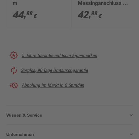
m
Messinganschluss Ø
2,5 x cm 1 1/4'' 7 m
44
,
42
,
99
99
€
€
5 Jahre Garantie auf toom Eigenmarken
Sorglos, 90 Tage Umtauschgarantie
Abholung im Markt in 2 Stunden
Wissen & Service
Unternehmen