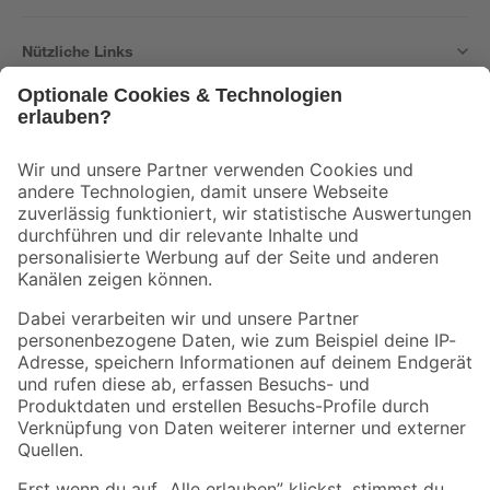
Nützliche Links
Bleib auf dem Laufenden mit unserem Newsletter
Der toom Newsletter: Keine Angebote und Aktionen mehr verpassen!
Zur Newsletter Anmeldung
Folge uns
Zahlungsarten
Versandarten
Sicher einkaufen