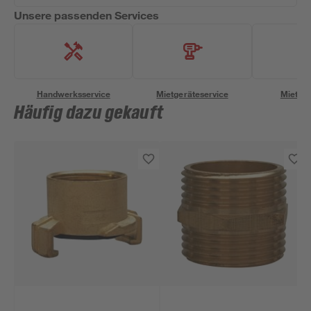
Unsere passenden Services
Handwerksservice
Mietgeräteservice
Miettra
Häufig dazu gekauft