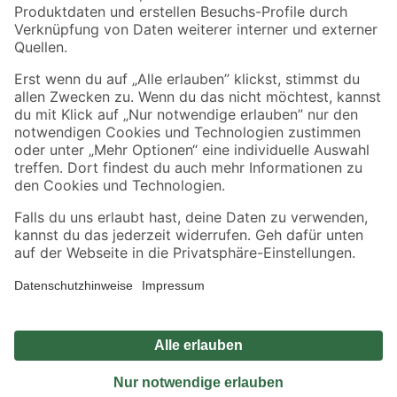
Sicher einkaufen
Jetzt die toom-App herunterladen
Alle Preisangaben in EUR inkl. gesetzl. MwSt.. Die dargestellten Angebote sind unter
Umständen nicht in allen Märkten verfügbar. Die angegebenen Verfügbarkeiten beziehen
sich auf den unter "Mein Markt" ausgewählten toom Baumarkt. Alle Angebote und
Produkte nur solange der Vorrat reicht.
*Paketversand ab 59 € versandkostenfrei, gilt nicht für Artikel mit Speditionsversand, hier
fallen zusätzliche Versandkosten an.
Datenschutz
Privatsphäre
Impressum
AGB
Nutzungsbedingungen
Widerrufsrecht
Vertrag widerrufen
Barrierefreiheit