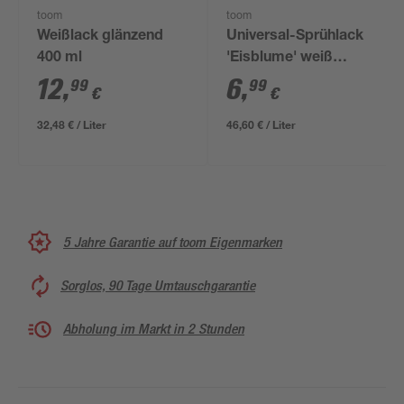
toom
toom
Weißlack glänzend
Universal-Sprühlack
400 ml
'Eisblume' weiß
glänzend 150 ml
12
,
6
,
99
99
€
€
32,48 € / Liter
46,60 € / Liter
5 Jahre Garantie auf toom Eigenmarken
Sorglos, 90 Tage Umtauschgarantie
Abholung im Markt in 2 Stunden