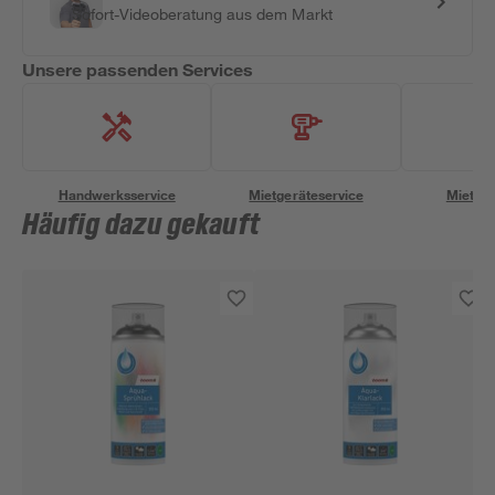
Sofort-Videoberatung aus dem Markt
Unsere passenden Services
Handwerksservice
Mietgeräteservice
Miettra
Häufig dazu gekauft