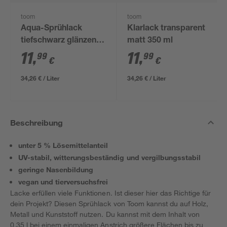
toom
toom
Aqua-Sprühlack
Klarlack transparent
tiefschwarz glänzend
matt 350 ml
350 ml
11
,
11
,
99
99
€
€
34,26 € / Liter
34,26 € / Liter
Beschreibung
unter 5 % Lösemittelanteil
UV-stabil, witterungsbeständig und vergilbungsstabil
geringe Nasenbildung
vegan und tierversuchsfrei
Lacke erfüllen viele Funktionen. Ist dieser hier das Richtige für
dein Projekt? Diesen Sprühlack von Toom kannst du auf Holz,
Metall und Kunststoff nutzen. Du kannst mit dem Inhalt von
0,35 l bei einem einmaligen Anstrich größere Flächen bis zu