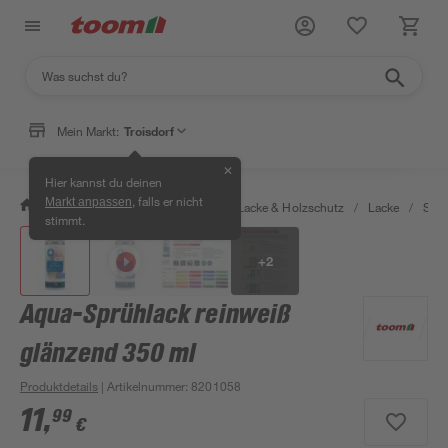
Mein Markt:
Troisdorf
✕
Hier kannst du deinen
, falls er nicht
Markt anpassen
/
Bauen & Renovieren
/
Farben, Lacke & Holzschutz
/
Lacke
/
Sprü
stimmt.
+
2
Aqua-Sprühlack reinweiß
glänzend 350 ml
Produktdetails
| Artikelnummer
:
8201058
11
,
99
€