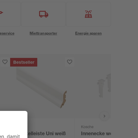
eservice
Miettransporter
Energie sparen
Bestseller
B1
Kosche
Sockelleiste Uni weiß
Innenecke weiß 16 x