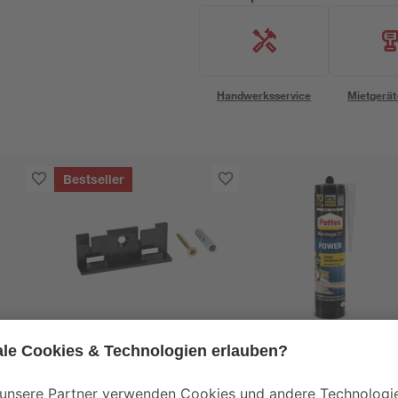
Handwerksservice
Mietgerät
Bestseller
toom
Pattex
l
Clips für
Montagekleber