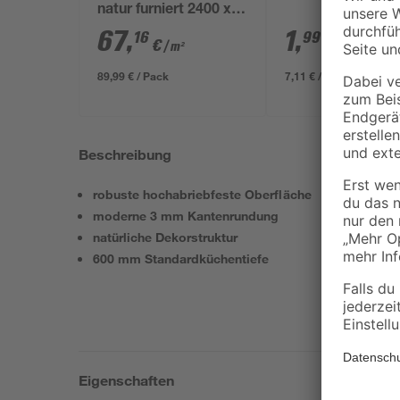
natur furniert 2400 x
561 x 19 mm
67
,
1
,
16
99
€
€
/ m²
89,99 € / Pack
7,11 € / Liter
Beschreibung
robuste hochabriebfeste Oberfläche
moderne 3 mm Kantenrundung
natürliche Dekorstruktur
600 mm Standardküchentiefe
Eigenschaften