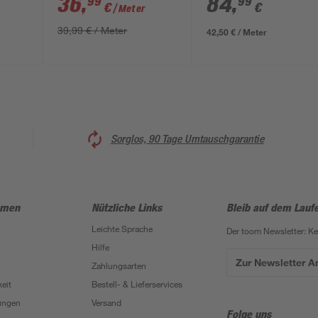
36
,
84
,
99
99
€
€
/ Meter
39,99 € / Meter
42,50 € / Meter
Sorglos, 90 Tage Umtauschgarantie
hmen
Nützliche Links
Bleib auf dem Lauf
Leichte Sprache
Der toom Newsletter: K
Hilfe
Zur Newsletter 
Zahlungsarten
eit
Bestell- & Lieferservices
ungen
Versand
Folge uns