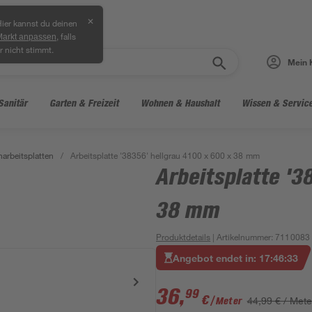
✕
ier kannst du deinen
, falls
Markt anpassen
r nicht stimmt.
Mein 
Sanitär
Garten & Freizeit
Wohnen & Haushalt
Wissen & Servic
arbeitsplatten
/
Arbeitsplatte '38356' hellgrau 4100 x 600 x 38 mm
Arbeitsplatte '3
38 mm
Produktdetails
| Artikelnummer
:
7110083
Angebot endet in:
17
:
46
:
32
36
,
99
€
44,99 € / Mete
/ Meter