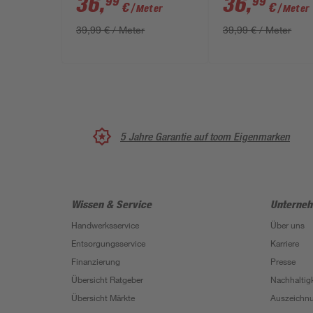
36
,
36
,
99
99
€
€
/ Meter
/ Meter
mm
39,99 € / Meter
39,99 € / Meter
5 Jahre Garantie auf toom Eigenmarken
Wissen & Service
Unterne
Handwerksservice
Über uns
Entsorgungsservice
Karriere
Finanzierung
Presse
Übersicht Ratgeber
Nachhaltigk
Übersicht Märkte
Auszeichn