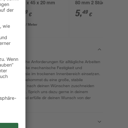
2400 x 45 x 20 mm
80 mm 2 Stück
7
,
5
,
99
49
€
€
3,33 € / Meter
Vereg erfüllt hohe Anforderungen für alltägliche Arbeiten
ist für ihre starke mechanische Festigkeit und
iert. Du kannst sie im trockenen Innenbereich einsetzen.
600 x 38 mm bekommst du eine große, stabile
henarbeitsplatte nach deinen Wünschen zuschneiden
eine Küche passt. Sprich uns dazu gerne in deinem
 direkt zu und erfülle dir deinen Wunsch von der
atte.