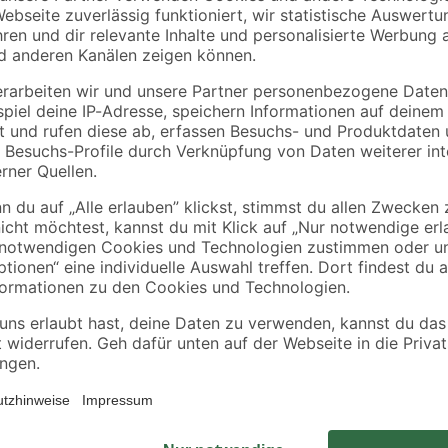
Sockelleisten 'Nr. 1'
'Power' weiß 370 g
schwarz, 20 Stück
8
,
7
,
49
99
€
€
21,59 € / Kilogramm
Die Arbeitsplatte 'Naturstein' von 
in der Küche. Die Platte aus Span 
spezifische Eigenschaften zertifiz
Dank der Artikelmaße von 4100 x 
Arbeitsfläche. Du kannst die Küc
lassen, damit sie individuell in d
nächsten toom Baumarkt an. Schlag
funktionalen und schönen Arbeitspl