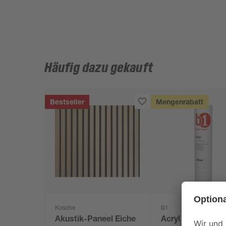
Häufig dazu gekauft
Bestseller
Mengenrabatt
Kosche
B1
Akustik-Paneel Eiche
Acryl weiß 280 m