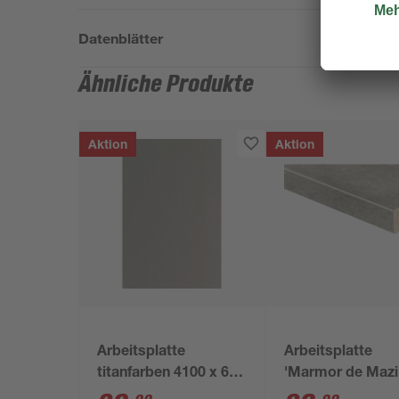
Datenblätter
Ähnliche Produkte
Aktion
Aktion
Arbeitsplatte
Arbeitsplatte
titanfarben 4100 x 600
'Marmor de Mazi
x 38 mm
grau 4100 x 600 