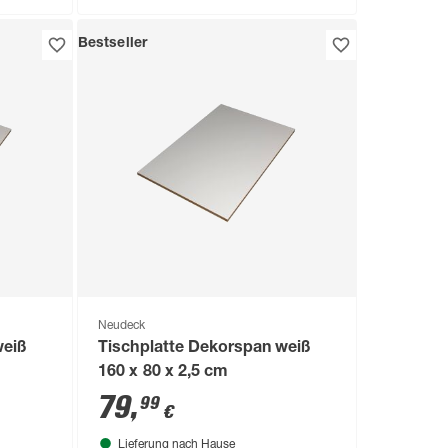
Bestseller
Neudeck
weiß
Tischplatte Dekorspan weiß
160 x 80 x 2,5 cm
79
,
99
€
Lieferung nach Hause