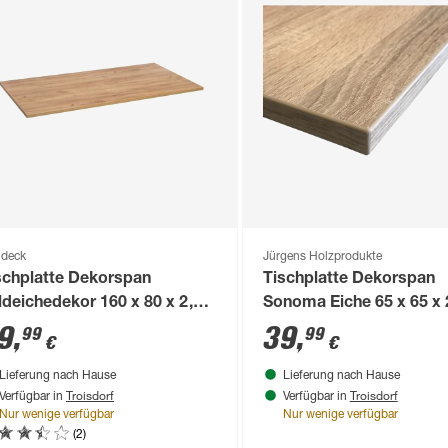
deck
Jürgens Holzprodukte
schplatte Dekorspan
Tischplatte Dekorspan
ldeichedekor 160 x 80 x 2,5
Sonoma Eiche 65 x 65 x 
m
9
,
39
,
99
99
€
€
Lieferung nach Hause
Lieferung nach Hause
Troisdorf
Troisdorf
Verfügbar in
Verfügbar in
Nur wenige verfügbar
Nur wenige verfügbar
(2)