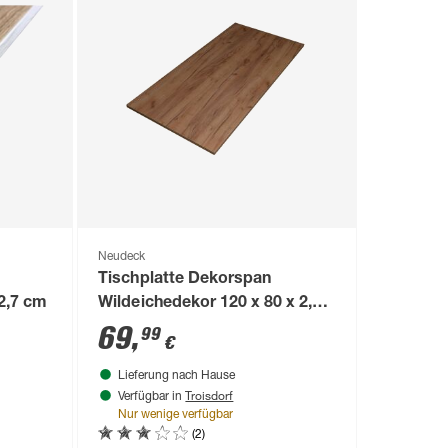
Neudeck
Tischplatte Dekorspan
2,7 cm
Wildeichedekor 120 x 80 x 2,5
cm
69
,
99
€
Lieferung nach Hause
Troisdorf
Verfügbar in
Nur wenige verfügbar
(2)