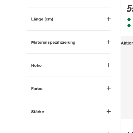
Grau
(155)
5
Arbeitsplatte
(195)
Mehr anzeigen
Arbeitsplattenverbinder
(6)
Länge (cm)
Eckverbindungsleiste
(2)
-
cm
Eckverbindungsprofil
(1)
Materialspezifizierung
Aktio
Holzkeil
(2)
Akazie
(1)
Mehr anzeigen
Akazienholz
(3)
Höhe
Aluminium
(2)
-
cm
Buche
(3)
Farbe
Buchenholz
(2)
Aluminiumfarben
(2)
Mehr anzeigen
Beige
(2)
Stärke
Blaugrau
(1)
-
cm
Braun
(3)