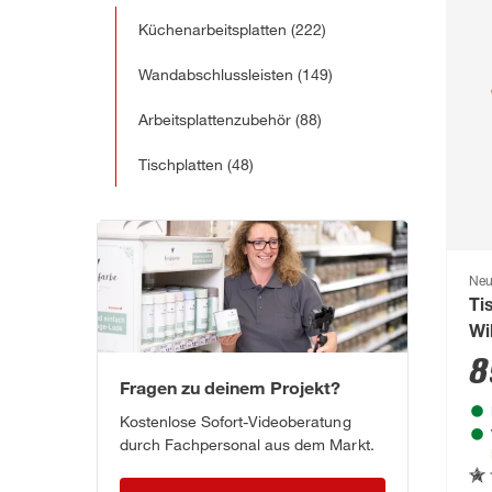
Küchenarbeitsplatten
(222)
Wandabschlussleisten
(149)
Arbeitsplattenzubehör
(88)
Tischplatten
(48)
Neu
Ti
Wi
c
8
Fragen zu deinem Projekt?
Kostenlose Sofort-Videoberatung
durch Fachpersonal aus dem Markt.