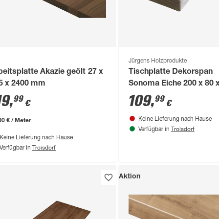
Jürgens Holzprodukte
beitsplatte Akazie geölt 27 x
Tischplatte Dekorspan
5 x 2400 mm
Sonoma Eiche 200 x 80 x
cm
19
,
109
,
99
99
€
€
00 € / Meter
Keine Lieferung nach Hause
Troisdorf
Verfügbar in
Keine Lieferung nach Hause
Troisdorf
Verfügbar in
Aktion