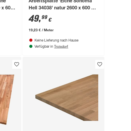
ine
Arbeitsplatte 'Eiche Sonoma
 x 600
Hell 34038' natur 2600 x 600 x
28 mm
49
,
99
€
19,23 € / Meter
Keine Lieferung nach Hause
Troisdorf
Verfügbar in