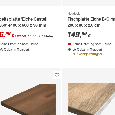
Neudeck
beitsplatte 'Eiche Castell
Tischplatte Eiche B/C m
360' 4100 x 600 x 38 mm
200 x 80 x 2,6 cm
6
,
149
,
99
99
€
€
39,99 € / Meter
/ Meter
Keine Lieferung nach Hause
Keine Lieferung nach Hause
Troisdorf
Troisdorf
Verfügbar in
Verfügbar in
Nur wenige verfügbar