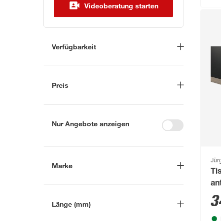
Videoberatung starten
Verfügbarkeit
Lieferung nach Hause
(18)
In Troisdorf verfügbar
(188)
Preis
Auf Wunsch in Troisdorf
bestellbar
(173)
-
€
Anderen Markt auswählen
Nur Angebote anzeigen
Jür
Marke
Ti
an
Nach
3
Länge (mm)
Marke suchen