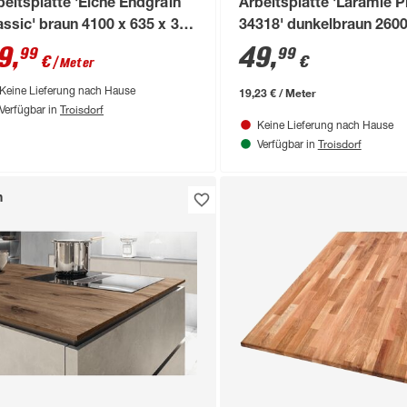
beitsplatte 'Eiche Endgrain
Arbeitsplatte 'Laramie P
assic' braun 4100 x 635 x 38
34318' dunkelbraun 2600
m
x 28 mm
9
,
49
,
99
99
€
€
/ Meter
19,23 € / Meter
Keine Lieferung nach Hause
Troisdorf
Verfügbar in
Keine Lieferung nach Hause
Troisdorf
Verfügbar in
n