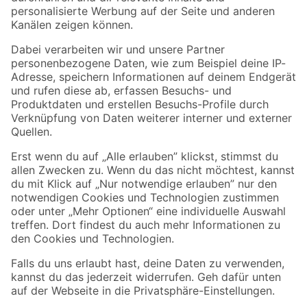
Folge uns
Zahlungsarten
Versandarten
Sicher einkaufen
Jetzt die toom-App herunterladen
Alle Preisangaben in EUR inkl. gesetzl. MwSt.. Die dargestellten Angebote sind unter
Umständen nicht in allen Märkten verfügbar. Die angegebenen Verfügbarkeiten beziehen
sich auf den unter "Mein Markt" ausgewählten toom Baumarkt. Alle Angebote und