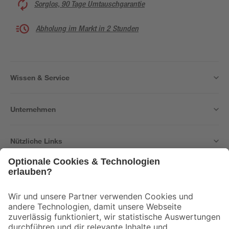
Sorglos, 90 Tage Umtauschgarantie
Abholung im Markt in 2 Stunden
Wissen & Service
Unternehmen
Nützliche Links
Bleib auf dem Laufenden mit unserem Newsletter
Der toom Newsletter: Keine Angebote und Aktionen mehr verpassen!
Zur Newsletter Anmeldung