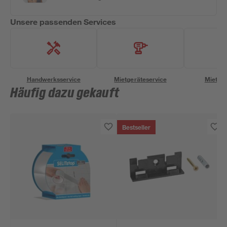
Unsere passenden Services
Handwerksservice
Mietgeräteservice
Miettra
Häufig dazu gekauft
Bestseller