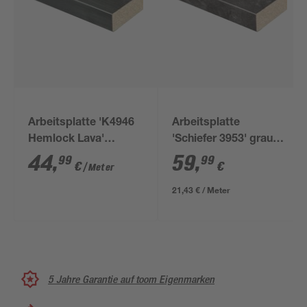
Arbeitsplatte 'K4946
Arbeitsplatte
Hemlock Lava'
'Schiefer 3953' grau
dunkelgrau 4100 x
2800 x 635 x 28 mm
44
,
59
,
99
99
€
€
/ Meter
600 x 38 mm
21,43 € / Meter
5 Jahre Garantie auf toom Eigenmarken