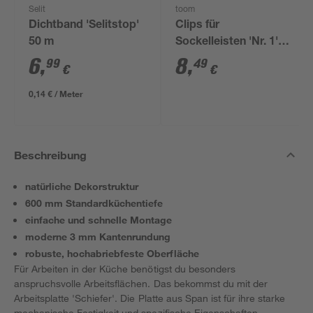
Selit
toom
Dichtband 'Selitstop'
Clips für
50 m
Sockelleisten 'Nr. 1'
schwarz, 20 Stück
6
,
8
,
99
49
€
€
0,14 € / Meter
Beschreibung
natürliche Dekorstruktur
600 mm Standardküchentiefe
einfache und schnelle Montage
moderne 3 mm Kantenrundung
robuste, hochabriebfeste Oberfläche
Für Arbeiten in der Küche benötigst du besonders
anspruchsvolle Arbeitsflächen. Das bekommst du mit der
Arbeitsplatte 'Schiefer'. Die Platte aus Span ist für ihre starke
mechanische Festigkeit und spezifische Eigenschaften