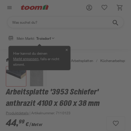
Mein Markt:
Troisdorf
✕
Hier kannst du deinen
, falls er nicht
Markt anpassen
/
Bauen & Renovieren
/
Holz
/
Arbeitsplatten
/
Küchenarbeitsplatt
stimmt.
Arbeitsplatte '3953 Schiefer'
anthrazit 4100 x 600 x 38 mm
Produktdetails
| Artikelnummer
:
7110123
44
,
99
€
/ Meter