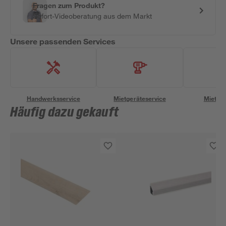
Fragen zum Produkt?
Sofort-Videoberatung aus dem Markt
Unsere passenden Services
Handwerksservice
Mietgeräteservice
Miettra
Häufig dazu gekauft