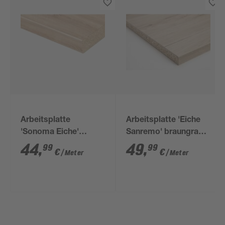
Arbeitsplatte
Arbeitsplatte 'Eiche
'Sonoma Eiche'
Sanremo' braungrau
eichefarben hell 4100
4100 x 635 x 38 mm
44
,
49
,
99
99
€
€
/ Meter
/ Meter
x 600 x 38 mm