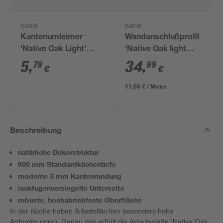
Kaindl
Kaindl
Kantenumleimer
Wandanschlußprofil
'Native Oak Light'
'Native Oak light
beige 65 x 4,5 cm
K4410' beige 3000 x
5
,
34
,
79
99
€
€
16 x 28 mm
11,66 € / Meter
Beschreibung
natürliche Dekorstruktur
600 mm Standardküchentiefe
moderne 3 mm Kantenrundung
lackfugenversiegelte Unterseite
robuste, hochabriebfeste Oberfläche
In der Küche haben Arbeitsflächen besonders hohe
Anforderungen. Genau das erfüllt die Arbeitsplatte 'Native Oak