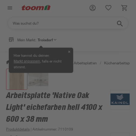
Mein Markt:
Troisdorf
✕
Hier kannst du deinen
, falls er nicht
Markt anpassen
/
Bauen & Renovieren
/
Holz
/
Arbeitsplatten
/
Küchenarbeitsplatt
stimmt.
Arbeitsplatte 'Native Oak
Light' eichefarben hell 4100 x
600 x 38 mm
Produktdetails
| Artikelnummer
:
7110109