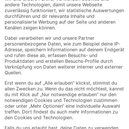
Zur Newsletter Anmeldung
Folge uns
Zahlungsarten
Versandarten
Sicher einkaufen
Jetzt die toom-App herunterladen