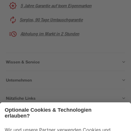
5 Jahre Garantie auf toom Eigenmarken
Sorglos, 90 Tage Umtauschgarantie
Abholung im Markt in 2 Stunden
Wissen & Service
Unternehmen
Nützliche Links
Bleib auf dem Laufenden mit unserem Newsletter
Der toom Newsletter: Keine Angebote und Aktionen mehr verpassen!