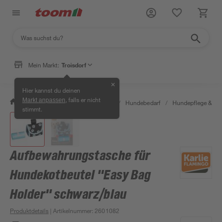
Mein Markt:
Troisdorf
✕
Hier kannst du deinen
, falls er nicht
Markt anpassen
/
Garten & Freizeit
/
Tierbedarf
/
Hundebedarf
/
Hundepflege & -h
stimmt.
Aufbewahrungstasche für
Hundekotbeutel "Easy Bag
Holder" schwarz/blau
Produktdetails
| Artikelnummer
:
2601082