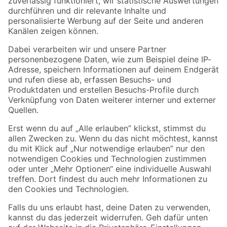
Zur Newsletter Anmeldung
Folge uns
Zahlungsarten
Versandarten
Sicher einkaufen
Jetzt die toom-App herunterladen
Alle Preisangaben in EUR inkl. gesetzl. MwSt.. Die dargestellten Angebote sind unter