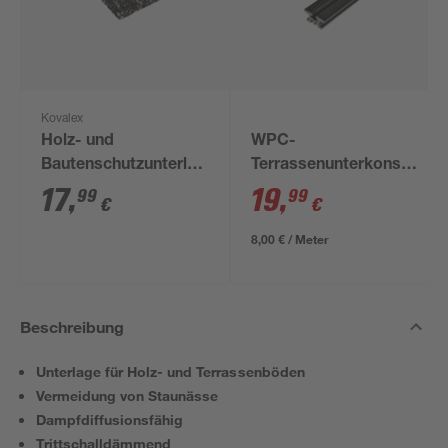
Kovalex
Holz- und
WPC-
Bautenschutzunterlage
Terrassenunterkonstrukti
90 x 60 x 8 mm, 48er-
anthrazit 2500 x 60 x
17
,
19
,
99
99
€
€
Pack
30 mm
8,00 € / Meter
Beschreibung
Unterlage für Holz- und Terrassenböden
Vermeidung von Staunässe
Dampfdiffusionsfähig
Trittschalldämmend