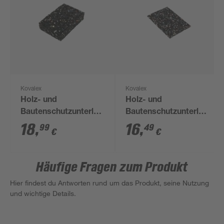
Kovalex
Kovalex
Holz- und
Holz- und
Bautenschutzunterlage
Bautenschutzunterlage
100 x 20 x 60 mm,
90 x 60 x 3 mm, 60er-
18
,
16
,
99
49
€
€
20er-Pack
Pack
Häufige Fragen zum Produkt
Hier findest du Antworten rund um das Produkt, seine Nutzung
und wichtige Details.