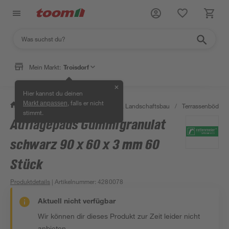
Mein Markt:
Troisdorf
✕
Hier kannst du deinen
, falls er nicht
Markt anpassen
/
Garten & Freizeit
/
Gartenbau & Landschaftsbau
/
Terrassenböden 
stimmt.
Auflagepads Gummigranulat
schwarz 90 x 60 x 3 mm 60
Stück
Produktdetails
| Artikelnummer
:
4280078
Aktuell nicht verfügbar
Wir können dir dieses Produkt zur Zeit leider nicht
anbieten.