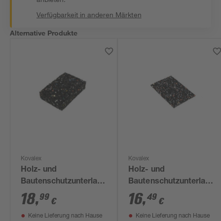
Verfügbarkeit in anderen Märkten
Alternative Produkte
Kovalex
Kovalex
Holz- und
Holz- und
Bautenschutzunterlage
Bautenschutzunterlage
100 x 20 x 60 mm,
90 x 60 x 3 mm, 60er-
18
,
16
,
99
49
€
€
20er-Pack
Pack
Keine Lieferung nach Hause
Keine Lieferung nach Hause