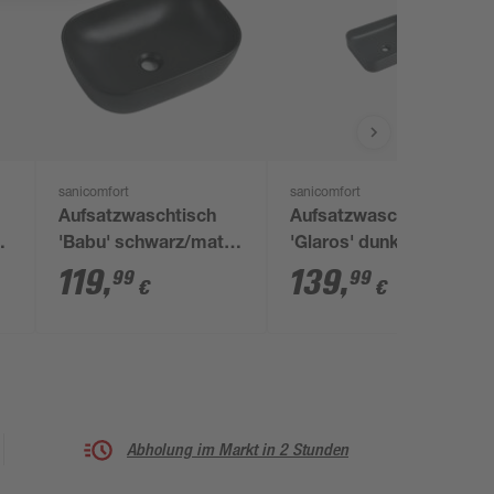
sanicomfort
sanicomfort
Aufsatzwaschtisch
Aufsatzwaschtisch
'Babu' schwarz/matt
'Glaros' dunkelgrau
45,5 x 32,5 x 19,5 cm
45 x 56 x 19 cm
119
,
139
,
99
99
€
€
Abholung im Markt in 2 Stunden