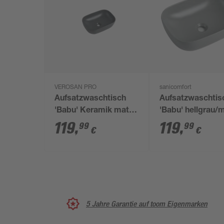
VEROSAN PRO
sanicomfort
Aufsatzwaschtisch
Aufsatzwaschtis
'Babu' Keramik matt
'Babu' hellgrau/
dark grey 45,5 x 32,5 x
45,5 x 32,5 x 19,
119
,
119
,
99
99
€
€
13,5 cm
5 Jahre Garantie auf toom Eigenmarken