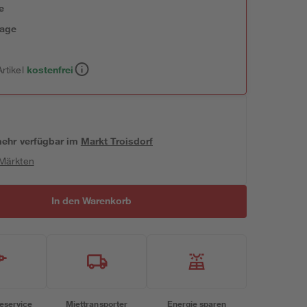
e
tage
rtikel
kostenfrei
 mehr verfügbar
im
Markt
Troisdorf
 Märkten
In den Warenkorb
eservice
Miettransporter
Energie sparen