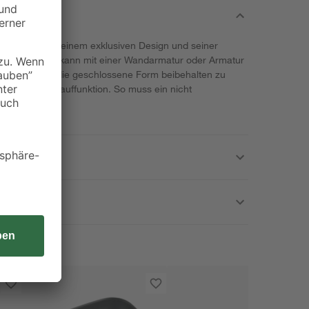
berzeugt mit seinem exklusiven Design und seiner
de Waschtisch kann mit einer Wandarmatur oder Armatur
 werden. Um die geschlossene Form beibehalten zu
r keine Überlauffunktion. So muss ein nicht
 werden.