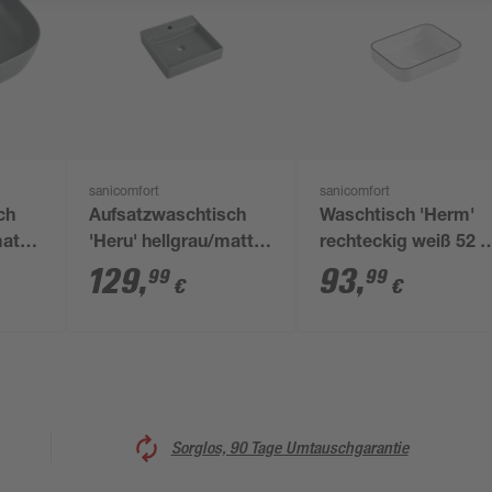
sanicomfort
sanicomfort
ch
Aufsatzwaschtisch
Waschtisch 'Herm'
matt
'Heru' hellgrau/matt
rechteckig weiß 52 x
5 cm
44 x 44 x 16,3 cm
52 x 15 cm
129
,
93
,
99
99
€
€
Sorglos, 90 Tage Umtauschgarantie