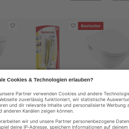
Bestseller
Fischer
Villeroy & Boch
fischer WC-
Wand-WC
Befestigung S 8 RD
spülrandlos
z
80 2 Stück
'Architectura'
4
,
229
,
09
99
€
€
inklusive WC-Sitz
weiß