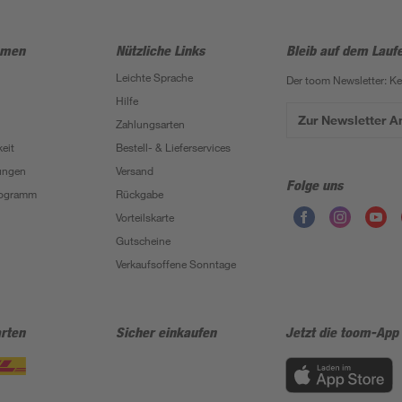
hmen
Nützliche Links
Bleib auf dem Lauf
Leichte Sprache
Der toom Newsletter: K
Hilfe
Zur Newsletter 
Zahlungsarten
eit
Bestell- & Lieferservices
ungen
Versand
Folge uns
Programm
Rückgabe
Vorteilskarte
Gutscheine
Verkaufsoffene Sonntage
rten
Sicher einkaufen
Jetzt die toom-App