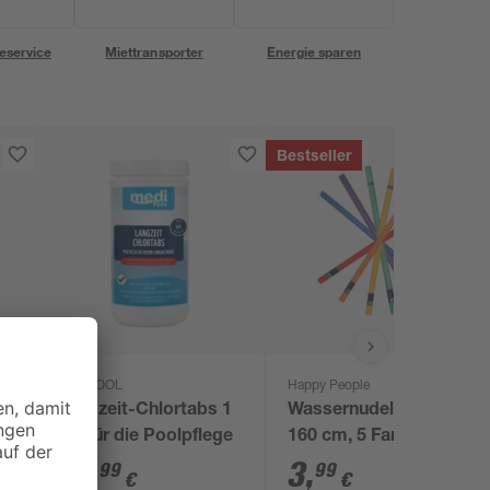
eservice
Miettransporter
Energie sparen
Bestseller
mediPOOL
Happy People
Langzeit-Chlortabs 1
Wassernudel Ø 7 x
kg, für die Poolpflege
160 cm, 5 Farben
sortiert
14
,
3
,
99
99
€
€