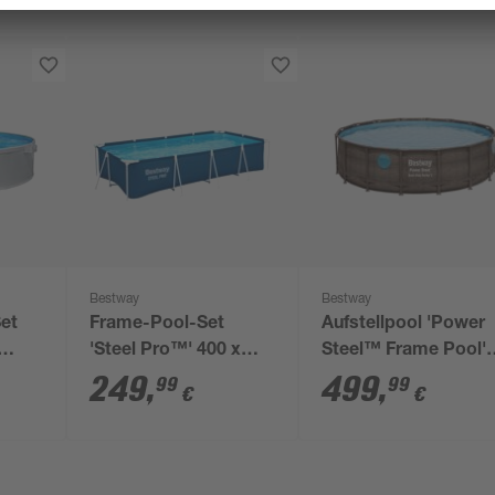
Bestway
Bestway
et
Frame-Pool-Set
Aufstellpool 'Power
'Steel Pro™' 400 x
Steel™ Frame Pool'
5 x
211 x 81 cm mit
Komplett-Set Ratta
249
,
499
,
99
99
€
€
Filterpumpe
Optik Ø 488 x 122 c