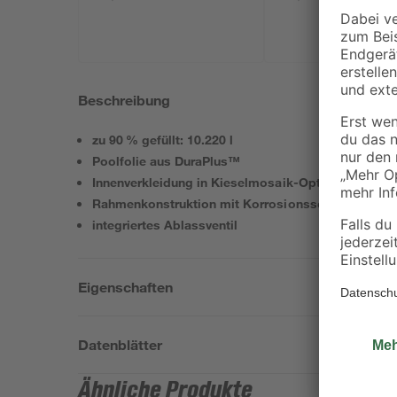
Beschreibung
zu 90 % gefüllt: 10.220 l
Poolfolie aus DuraPlus™
Innenverkleidung in Kieselmosaik-Optik
Rahmenkonstruktion mit Korrosionsschutz
integriertes Ablassventil
Eigenschaften
Datenblätter
Ähnliche Produkte