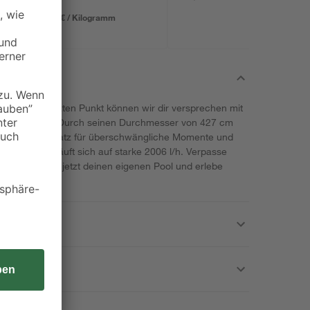
14,99 € / Kilogramm
est den letzten Punkt können wir dir versprechen mit
' von Bestway. Durch seinen Durchmesser von 427 cm
dir der Pool Platz für überschwängliche Momente und
erleistung beläuft sich auf starke 2006 l/h. Verpasse
! Sichere dir jetzt deinen eigenen Pool und erlebe