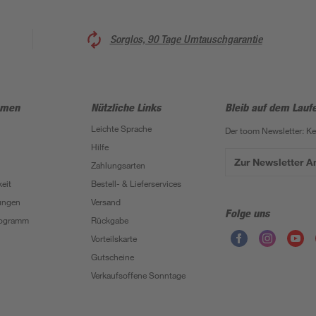
Sorglos, 90 Tage Umtauschgarantie
hmen
Nützliche Links
Bleib auf dem Lauf
Leichte Sprache
Der toom Newsletter: K
Hilfe
Zur Newsletter 
Zahlungsarten
eit
Bestell- & Lieferservices
ungen
Versand
Folge uns
Programm
Rückgabe
Vorteilskarte
Gutscheine
Verkaufsoffene Sonntage