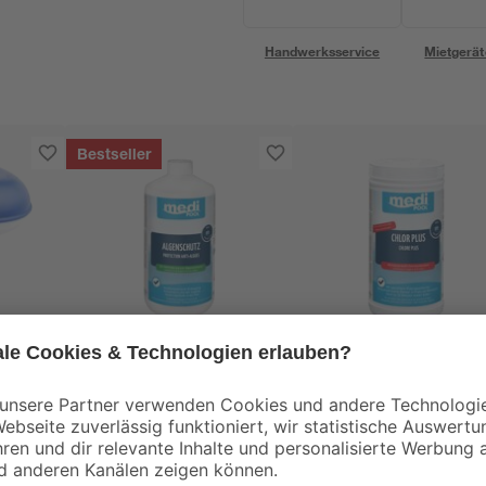
Handwerksservice
Mietgerät
Bestseller
mediPOOL
mediPOOL
er
Algenschutz 1 Liter
Langzeit-Mini-
2 cm,
Chlortabs zur
Poolpflege 1 kg, 50
9
,
14
,
99
99
€
€