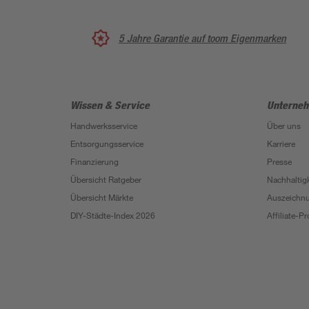
488 x 305 x 107 cm
5 Jahre Garantie auf toom Eigenmarken
Wissen & Service
Unterne
Handwerksservice
Über uns
Entsorgungsservice
Karriere
Finanzierung
Presse
Übersicht Ratgeber
Nachhaltigk
Übersicht Märkte
Auszeichn
DIY-Städte-Index 2026
Affiliate-