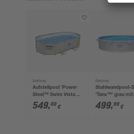
Bestway
Bestway
Aufstellpool 'Power
Stahlwandpool-S
Steel™ Swim Vista
'Tanx™' grau mit
Series™' Komplett-
Filterpumpe Ø 30
549
,
499
,
00
99
€
€
Set mit
61 cm
Sandfilteranlage
cremegrau
Steinwand-Optik oval