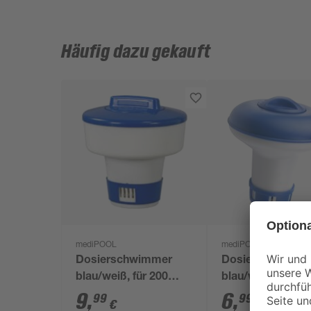
Häufig dazu gekauft
mediPOOL
mediPOOL
Dosierschwimmer
Dosierschwimm
blau/weiß, für 200
blau/weiß 12 x 1
g/250 g Tabletten
für 20 g Tabs
9
,
6
,
99
99
€
€