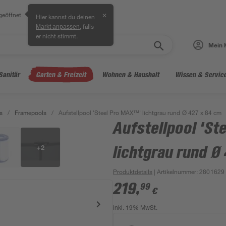
geöffnet
✕
Hier kannst du deinen
, falls
Markt anpassen
er nicht stimmt.
Mein 
Sanitär
Garten & Freizeit
Wohnen & Haushalt
Wissen & Servic
s
/
Framepools
/
Aufstellpool 'Steel Pro MAX™' lichtgrau rund Ø 427 x 84 cm
Aufstellpool 'St
+
2
lichtgrau rund Ø
Produktdetails
| Artikelnummer
:
2801629
219
,
99
€
inkl. 19% MwSt.