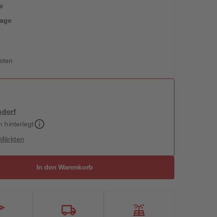
e
tage
sten
sdorf
h hinterlegt
 Märkten
In den Warenkorb