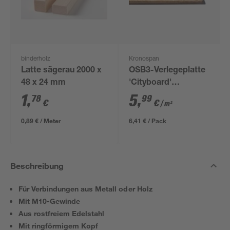
binderholz
Kronospan
Latte sägerau 2000 x
OSB3-Verlegeplatte
48 x 24 mm
'Cityboard'
ungeschliffen 1690 x
1
,
5
,
78
99
€
€
/ m²
634 x 12 mm
0,89 € / Meter
6,41 € / Pack
Beschreibung
Für Verbindungen aus Metall oder Holz
Mit M10-Gewinde
Aus rostfreiem Edelstahl
Mit ringförmigem Kopf