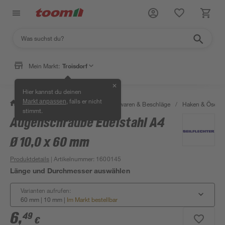
Mein Markt:
Troisdorf
✕
Hier kannst du deinen
, falls er nicht
Markt anpassen
/
Werkstatt & Maschinen
/
Eisenwaren & Beschläge
/
Haken & Ösen
stimmt.
Augenschraube Edelstahl A4
Ø 10,0 x 60 mm
Produktdetails
| Artikelnummer
:
1600145
Länge und Durchmesser auswählen
Varianten aufrufen:
60 mm | 10 mm
|
Im Markt bestellbar
6
,
49
€