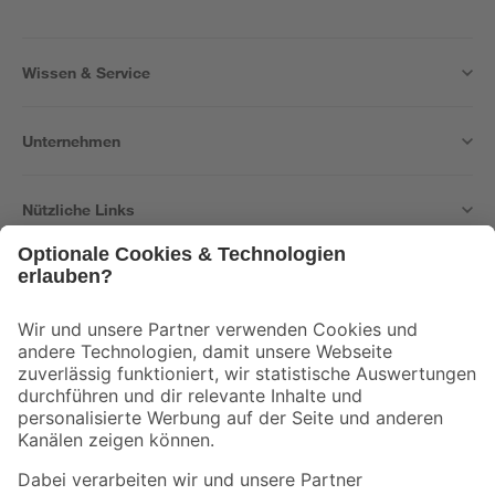
Wissen & Service
Unternehmen
Nützliche Links
Bleib auf dem Laufenden mit unserem Newsletter
Der toom Newsletter: Keine Angebote und Aktionen mehr verpassen!
Zur Newsletter Anmeldung
Folge uns