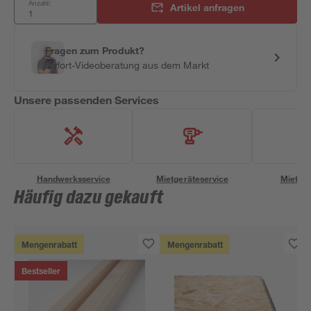
Anzahl:
Artikel anfragen
Fragen zum Produkt?
Sofort-Videoberatung aus dem Markt
Unsere passenden Services
Handwerksservice
Mietgeräteservice
Miettra
Häufig dazu gekauft
Mengenrabatt
Mengenrabatt
Bestseller