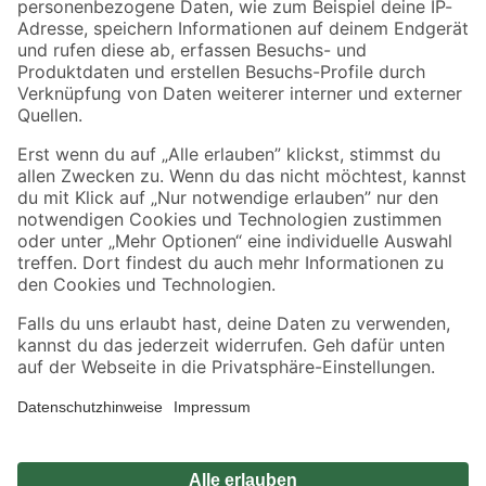
Zahlungsarten
Versandarten
Sicher einkaufen
Jetzt die toom-App herunterladen
Alle Preisangaben in EUR inkl. gesetzl. MwSt.. Die dargestellten Angebote sind unter
Umständen nicht in allen Märkten verfügbar. Die angegebenen Verfügbarkeiten beziehen
sich auf den unter "Mein Markt" ausgewählten toom Baumarkt. Alle Angebote und
Produkte nur solange der Vorrat reicht.
*Paketversand ab 59 € versandkostenfrei, gilt nicht für Artikel mit Speditionsversand, hier
fallen zusätzliche Versandkosten an.
Datenschutz
Privatsphäre
Impressum
AGB