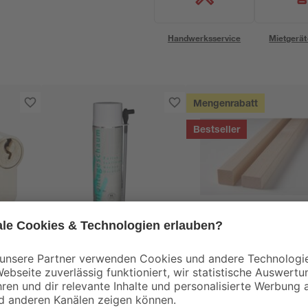
Handwerksservice
Mietgerät
Mengenrabatt
Bestseller
binderholz
- und
Montageschaum 500
Latte sägerau 2000 
40/40
ml
48 x 24 mm
5
,
1
,
99
78
€
€