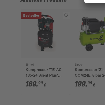
Bestseller
Einhell
Zipper
Kompressor 'TE-AC
Kompressor 'ZI-
135/24 Silent Plus'
COM24E' 8 bar 2
750 W
l/min
169
,
199
,
99
99
€
€