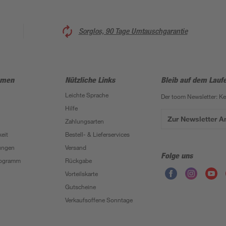
Sorglos, 90 Tage Umtauschgarantie
hmen
Nützliche Links
Bleib auf dem Lauf
Leichte Sprache
Der toom Newsletter: K
Hilfe
Zur Newsletter 
Zahlungsarten
eit
Bestell- & Lieferservices
ungen
Versand
Folge uns
Programm
Rückgabe
Vorteilskarte
Gutscheine
Verkaufsoffene Sonntage