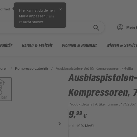
öffnet
✕
Hier kannst du deinen
, falls
Markt anpassen
er nicht stimmt.
Mein 
Sanitär
Garten & Freizeit
Wohnen & Haushalt
Wissen & Servic
oren
/
Kompressorzubehör
/
Ausblaspistolen-Set für Kompressoren, 7-teilig
Ausblaspistolen-
Kompressoren, 7-
Produktdetails
| Artikelnummer
:
1752867
9
,
99
€
inkl. 19% MwSt.