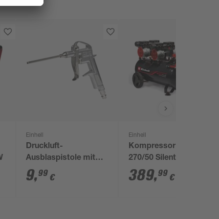
Einhell
Einhell
Druckluft-
Kompressor 'TE-AC
W
Ausblaspistole mit
270/50 Silent Plus'
Stecknippel
1500 W
9
,
389
,
99
99
€
€