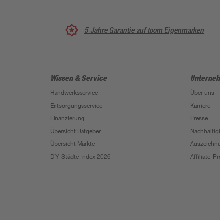
5 Jahre Garantie auf toom Eigenmarken
Wissen & Service
Unterne
Handwerksservice
Über uns
Entsorgungsservice
Karriere
Finanzierung
Presse
Übersicht Ratgeber
Nachhaltigk
Übersicht Märkte
Auszeichn
DIY-Städte-Index 2026
Affiliate-