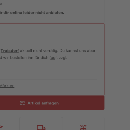
e
 dir online leider nicht anbieten.
t
Troisdorf
aktuell nicht vorrätig. Du kannst uns aber
wir bestellen ihn für dich (ggf. zzgl.
 Märkten
Artikel anfragen