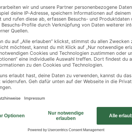
11,98 € / Liter
0,89 € / Meter
Das 7-teilige Ausblaspistolen-Set v
Anwendungen und ist passend für 
bis 8 bar. Die Ausblaspistole kan
Entstauben zu lackierender Oberfl
zen
verschiedenen im Set enthaltenen
 Arbeitsbereichen
unter anderem eine Ballfüllnadel z
Luftmatratzenadapter zum Befüllen
Einsatzmöglichkeiten. Die verschi
Ausblaspistole schrauben.