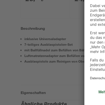
Beschreibung
inklusive Universaladapter
7-teiliges Ausblaspistolen-Set
mit Ballfüllnadel zum Befüllen von Bällen
Luftmatratzenadapter zum Befüllen von Luftmatrat
Ausblaspistole zum Reinigen von Oberflächen und
Eigenschaften
Ähnliche Produkte