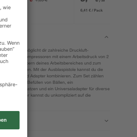
/ m²
634 x 12 mm
6,41 € / Pack
on Einhell ermöglicht dir zahlreiche Druckluft-
alle Einhell Kompressoren mit einem Arbeitsdruck von 2
nst du zum Säubern deines Arbeitsbereiches und zum
ächen benutzen. Mit der Ausblaspistole kannst du die
 Füllnadeln und Adapter kombinieren. Zum Set zählen
um einfachen Befüllen von Bällen, ein
 von Luftmatratzen und ein Universaladapter für diverse
edenen Adapter kannst du unkompliziert auf die