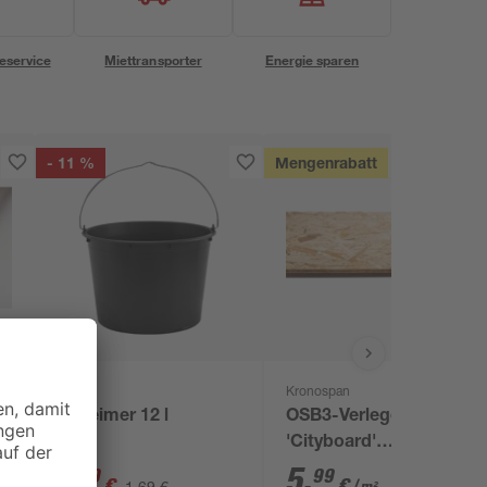
eservice
Miettransporter
Energie sparen
- 11 %
Mengenrabatt
Kronospan
x
Baueimer 12 l
OSB3-Verlegeplatte
'Cityboard'
ungeschliffen 1690 x
1
,
5
,
49
99
€
€
1,69 €