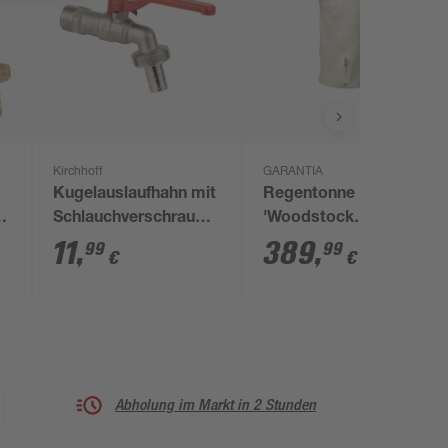
Kirchhoff
GARANTIA
Kugelauslaufhahn mit
Regentonne
Schlauchverschraubung,
'Woodstock
vernickelt, 3/4'' x 1"
Baumstamm'
11
,
389
,
99
99
€
€
pinewood 400 l
Abholung im Markt in 2 Stunden