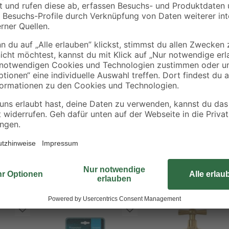
€
€
Der Wasserhahn, mit 3/4" Ausseng
Regentonnen. Optisch in ansprech