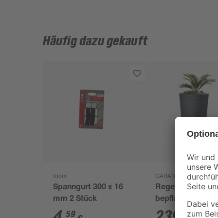
Häufig dazu gekauft
toom
GARANTIA
Spanngurt 300 x 16
Regenspeicher
mm 2 Stück
bepflanzbar 'Nat
graphite grey 210
4
,
239
,
59
99