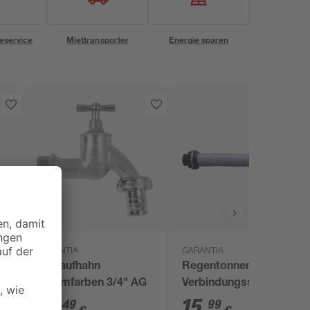
eservice
Miettransporter
Energie sparen
GARANTIA
GARANTIA
Auslaufhahn
Regentonnen-
chromfarben 3/4" AG
Verbindungsset Ø 32
mm (1 1/4"), 25 cm
16
,
15
,
49
99