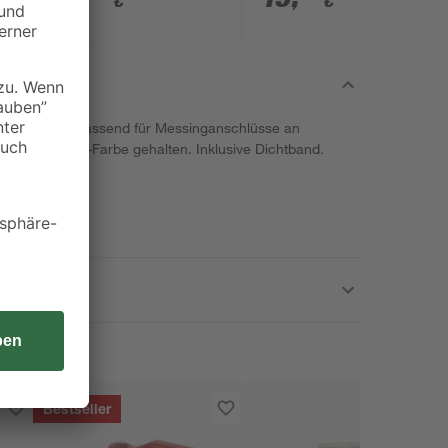
€
€
ewinde, ist passend für Messinganschlüsse an
ender Chrom-Farbe gehalten. Inklusive Dichtband.
Bestseller