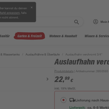
✕
ier kannst du deinen
, falls
Markt anpassen
r nicht stimmt.
Mein 
Sanitär
Garten & Freizeit
Wohnen & Haushalt
Wissen & Servic
 & Wassertanks
/
Auslaufhähne & Überläufe
/
Auslaufhahn verchromt 3/4"
Auslaufhahn ver
Produktdetails
| Artikelnummer
:
3950593
22
,
99
€
inkl. 19% MwSt.
Lieferung nach Haus
Lieferzeit:
ca. 6-8 Werk