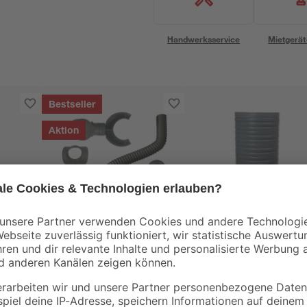
Handwerksservice
Mietgerät
Bestseller
Aktion
GARANTIA
GARANTIA
Regensammler
Regentonne 'Nordic'
ura'
'Speedy' anthrazit
mit Deckel
 l
inkl. Zubehör
graphitfarben 300 l
37
,
249
,
99
99