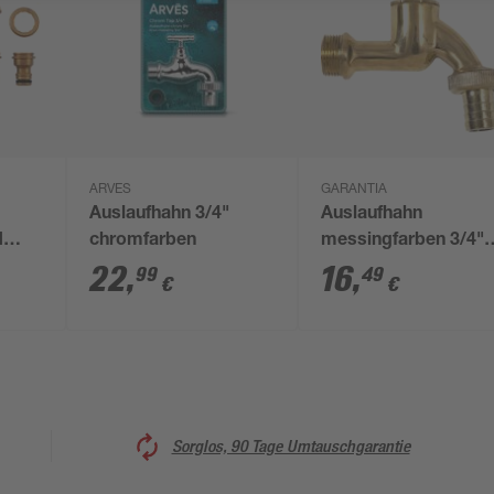
ARVES
GARANTIA
Auslaufhahn 3/4"
Auslaufhahn
d
chromfarben
messingfarben 3/4"
ig
AG
22
,
16
,
99
49
€
€
Sorglos, 90 Tage Umtauschgarantie