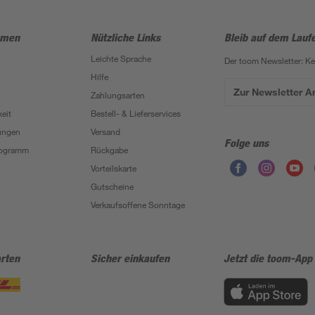
hmen
Nützliche Links
Bleib auf dem Lauf
Leichte Sprache
Der toom Newsletter: K
Hilfe
Zur Newsletter 
Zahlungsarten
eit
Bestell- & Lieferservices
ungen
Versand
Folge uns
Programm
Rückgabe
Vorteilskarte
Gutscheine
Verkaufsoffene Sonntage
rten
Sicher einkaufen
Jetzt die toom-App