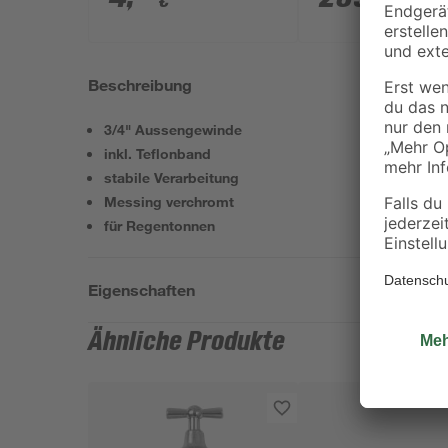
€
€
Beschreibung
3/4" Aussengewinde
inkl. Teflonband
stabile Verarbeitung
Messing verchromt
für Regentonnen
Eigenschaften
Ähnliche Produkte