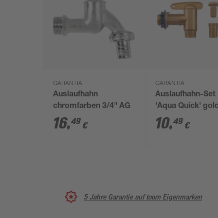
GARANTIA
GARANTIA
Auslaufhahn
Auslaufhahn-Set
chromfarben 3/4" AG
'Aqua Quick' gol
Kunststoff 4-teil
16
,
10
,
49
49
€
€
5 Jahre Garantie auf toom Eigenmarken