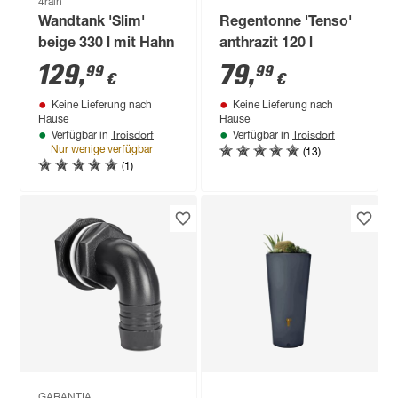
4rain
Wandtank 'Slim'
Regentonne 'Tenso'
beige 330 l mit Hahn
anthrazit 120 l
129
,
79
,
99
99
€
€
Keine Lieferung nach
Keine Lieferung nach
Hause
Hause
Troisdorf
Troisdorf
Verfügbar in
Verfügbar in
(13)
Nur wenige verfügbar
(1)
GARANTIA