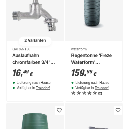
2
Varianten
GARANTIA
waterform
Auslaufhahn
Regentonne 'Freze
chromfarben 3/4"
Waterform'
AG
granitfarben 290 l
16
,
159
,
49
99
€
€
Lieferung nach Hause
Lieferung nach Hause
Troisdorf
Troisdorf
Verfügbar in
Verfügbar in
(2)