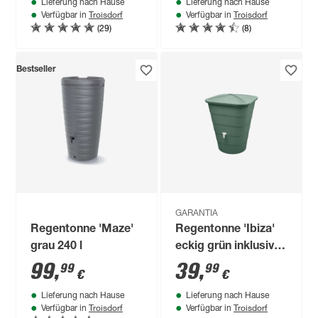
Lieferung nach Hause
Lieferung nach Hause
Troisdorf
Troisdorf
Verfügbar in
Verfügbar in
(29)
(8)
Bestseller
GARANTIA
Regentonne 'Maze'
Regentonne 'Ibiza'
grau 240 l
eckig grün inklusive
Deckel und Hahn
99
,
39
,
99
99
€
€
300 l
Lieferung nach Hause
Lieferung nach Hause
Troisdorf
Troisdorf
Verfügbar in
Verfügbar in