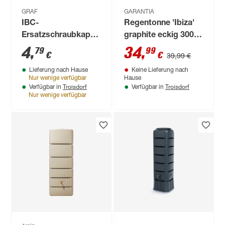
GRAF
GARANTIA
IBC-
Regentonne 'Ibiza'
Ersatzschraubkappe
graphite eckig 300 l
grün 2"
inklusive Deckel und
4
,
34
,
79
99
€
€
39,99 €
Grobgewinde
Hahn
Lieferung nach Hause
Keine Lieferung nach
Nur wenige verfügbar
Hause
Troisdorf
Troisdorf
Verfügbar in
Verfügbar in
Nur wenige verfügbar