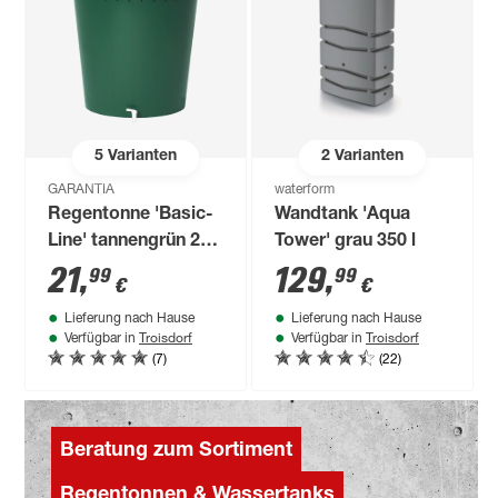
5
Varianten
2
Varianten
GARANTIA
waterform
Regentonne 'Basic-
Wandtank 'Aqua
Line' tannengrün 210
Tower' grau 350 l
l mit Hahn
21
,
129
,
99
99
€
€
Lieferung nach Hause
Lieferung nach Hause
Troisdorf
Troisdorf
Verfügbar in
Verfügbar in
(7)
(22)
Beratung zum Sortiment
Regentonnen & Wassertanks