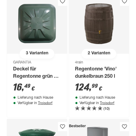
3
Varianten
2
Varianten
GARANTIA
4rain
Deckel für
Regentonne 'Vino'
Regentonne grün 80
dunkelbraun 250 l
x 66 cm
16
,
124
,
49
99
€
€
Lieferung nach Hause
Lieferung nach Hause
Troisdorf
Troisdorf
Verfügbar in
Verfügbar in
(10)
Bestseller