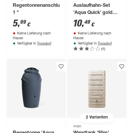
Regentonnenanschluss
Auslaufhahn-Set
1 "
'Aqua Quick' gold
Kunststoff 4-teilig
5
,
10
,
99
49
€
€
Keine Lieferung nach
Keine Lieferung nach
Hause
Hause
Troisdorf
Troisdorf
Verfügbar in
Verfügbar in
(1)
2
Varianten
4rain