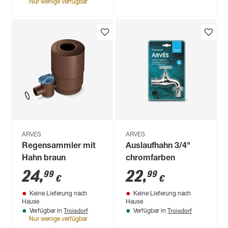
Nur wenige verfügbar
ARVES
ARVES
Regensammler mit
Auslaufhahn 3/4"
Hahn braun
chromfarben
24
,
22
,
99
99
€
€
Keine Lieferung nach
Keine Lieferung nach
Hause
Hause
Troisdorf
Troisdorf
Verfügbar in
Verfügbar in
Nur wenige verfügbar