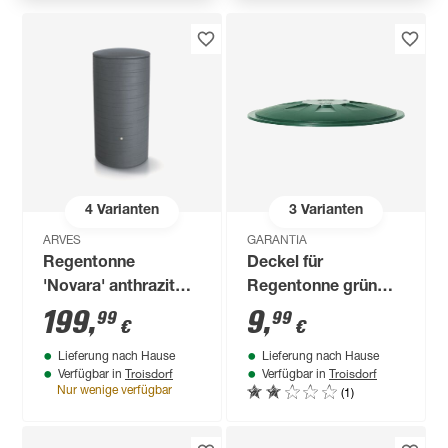
4
Varianten
3
Varianten
ARVES
GARANTIA
Regentonne
Deckel für
'Novara' anthrazit
Regentonne grün
280 l
210 l Ø 77 cm
199
,
9
,
99
99
€
€
Lieferung nach Hause
Lieferung nach Hause
Troisdorf
Troisdorf
Verfügbar in
Verfügbar in
(1)
Nur wenige verfügbar