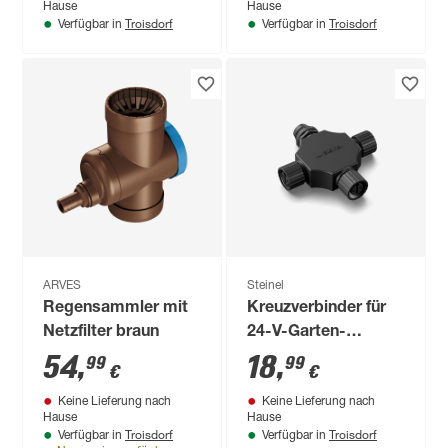
Hause
Hause
Troisdorf
Troisdorf
Verfügbar in
Verfügbar in
ARVES
Steinel
Regensammler mit
Kreuzverbinder für
Netzfilter braun
24-V-Garten-
Lichtsystem
54
,
18
,
99
99
€
€
Keine Lieferung nach
Keine Lieferung nach
Hause
Hause
Troisdorf
Troisdorf
Verfügbar in
Verfügbar in