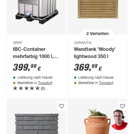
2
Varianten
GRAF
GARANTIA
IBC-Container
Wandtank 'Woody'
mehrfarbig 1000 l,
lightwood 350 l
mit UN-
399
,
369
,
99
99
€
€
Kennzeichnung
Lieferung nach Hause
Lieferung nach Hause
Troisdorf
Troisdorf
Bestellbar in
Bestellbar in
(2)