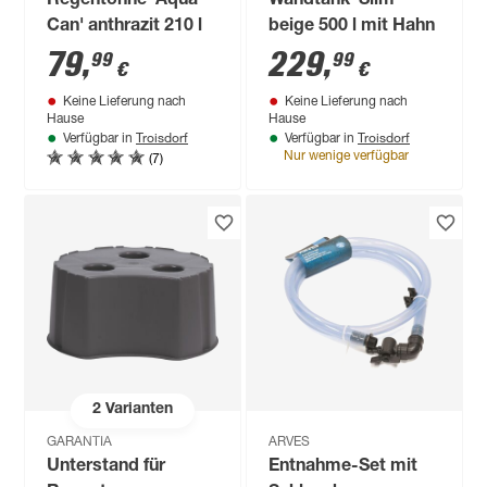
Regentonne 'Aqua
Wandtank 'Slim'
Can' anthrazit 210 l
beige 500 l mit Hahn
79
,
229
,
99
99
€
€
Keine Lieferung nach
Keine Lieferung nach
Hause
Hause
Troisdorf
Troisdorf
Verfügbar in
Verfügbar in
(7)
Nur wenige verfügbar
2
Varianten
GARANTIA
ARVES
Unterstand für
Entnahme-Set mit