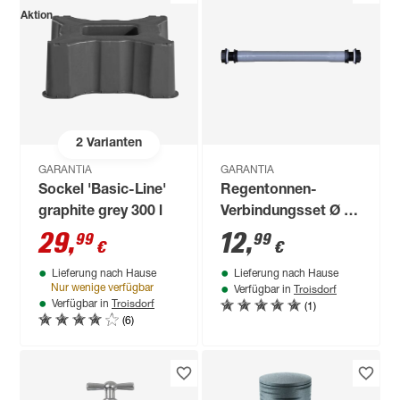
Aktion
2
Varianten
GARANTIA
GARANTIA
Sockel 'Basic-Line'
Regentonnen-
graphite grey 300 l
Verbindungsset Ø 19
mm (3/4"), 25 cm
29
,
12
,
99
99
€
€
Lieferung nach Hause
Lieferung nach Hause
Troisdorf
Nur wenige verfügbar
Verfügbar in
Troisdorf
(1)
Verfügbar in
(6)