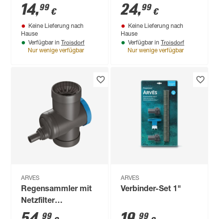
14
,
24
,
99
99
€
€
Keine Lieferung nach
Keine Lieferung nach
Hause
Hause
Troisdorf
Troisdorf
Verfügbar in
Verfügbar in
Nur wenige verfügbar
Nur wenige verfügbar
ARVES
ARVES
Regensammler mit
Verbinder-Set 1"
Netzfilter
basaltfarben
54
,
19
,
99
99