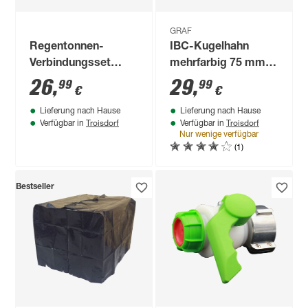
GRAF
Regentonnen-
IBC-Kugelhahn
Verbindungsset
mehrfarbig 75 mm,
'Flex-Comfort' grau
DN 50
26
,
29
,
99
99
€
€
Ø 20 mm
Lieferung nach Hause
Lieferung nach Hause
Troisdorf
Troisdorf
Verfügbar in
Verfügbar in
Nur wenige verfügbar
(1)
Bestseller