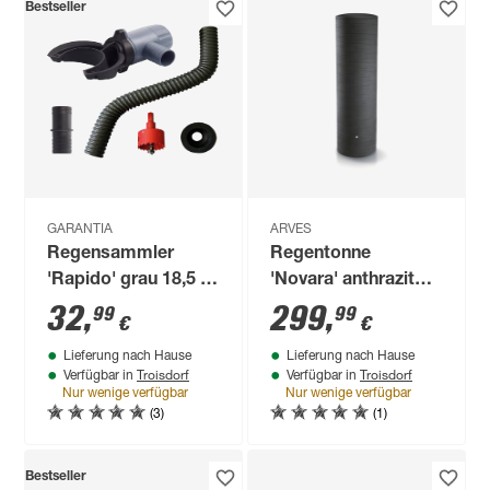
Bestseller
GARANTIA
ARVES
Regensammler
Regentonne
'Rapido' grau 18,5 x
'Novara' anthrazit
11,8 x 10,6 cm
500 l
32
,
299
,
99
99
€
€
Lieferung nach Hause
Lieferung nach Hause
Troisdorf
Troisdorf
Verfügbar in
Verfügbar in
Nur wenige verfügbar
Nur wenige verfügbar
(3)
(1)
Bestseller