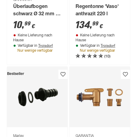
Überlaufbogen
Regentonne 'Vaso'
schwarz Ø 32 mm (1
anthrazit 220 l
1/4")
10
,
134
,
99
99
€
€
Keine Lieferung nach
Keine Lieferung nach
Hause
Hause
Troisdorf
Troisdorf
Verfügbar in
Verfügbar in
Nur wenige verfügbar
Nur wenige verfügbar
(10)
Bestseller
Marley
GARANTIA