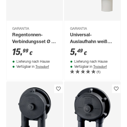
GARANTIA
GARANTIA
Regentonnen-
Universal-
Verbindungsset Ø 32
Auslaufhahn weiß
mm (1 1/4"), 25 cm
3/4"
15
,
5
,
99
49
€
€
Lieferung nach Hause
Lieferung nach Hause
Troisdorf
Troisdorf
Verfügbar in
Verfügbar in
(1)