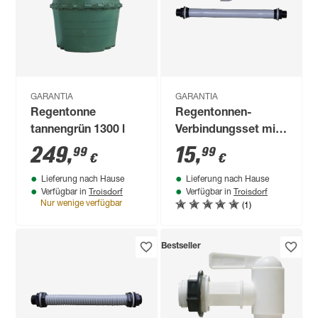
GARANTIA
GARANTIA
Regentonne
Regentonnen-
tannengrün 1300 l
Verbindungsset mit
Bohrer Ø 19 mm
249
,
15
,
99
99
€
€
(3/4"), 25 cm
Lieferung nach Hause
Lieferung nach Hause
Troisdorf
Troisdorf
Verfügbar in
Verfügbar in
(1)
Nur wenige verfügbar
Bestseller