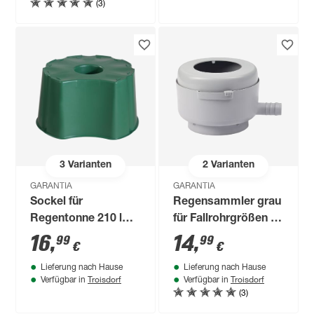
(3)
3
Varianten
2
Varianten
GARANTIA
GARANTIA
Sockel für
Regensammler grau
Regentonne 210 l
für Fallrohrgrößen 7-
tannengrün
10 cm
16
,
14
,
99
99
€
€
Lieferung nach Hause
Lieferung nach Hause
Troisdorf
Troisdorf
Verfügbar in
Verfügbar in
(3)