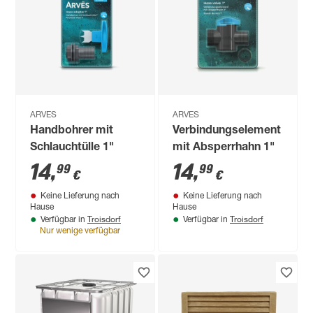
ARVES
ARVES
Handbohrer mit
Verbindungselement
Schlauchtülle 1"
mit Absperrhahn 1"
14
,
14
,
99
99
€
€
Keine Lieferung nach
Keine Lieferung nach
Hause
Hause
Troisdorf
Troisdorf
Verfügbar in
Verfügbar in
Nur wenige verfügbar