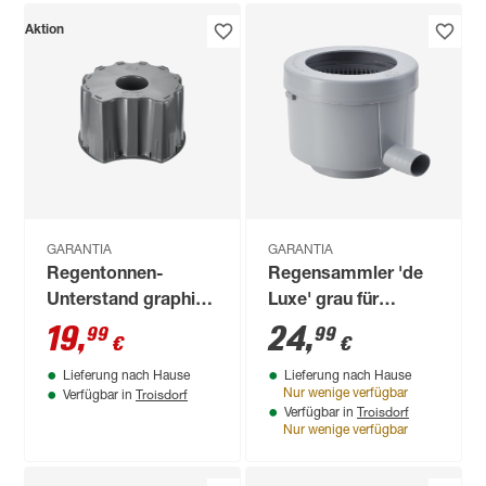
Aktion
GARANTIA
GARANTIA
Regentonnen-
Regensammler 'de
Unterstand graphite
Luxe' grau für
grey passend für 203
Fallrohrgrößen 7-10
19
,
24
,
99
99
€
€
l, 210 l und 300 l
cm
Lieferung nach Hause
Lieferung nach Hause
Troisdorf
Nur wenige verfügbar
Verfügbar in
Troisdorf
Verfügbar in
Nur wenige verfügbar