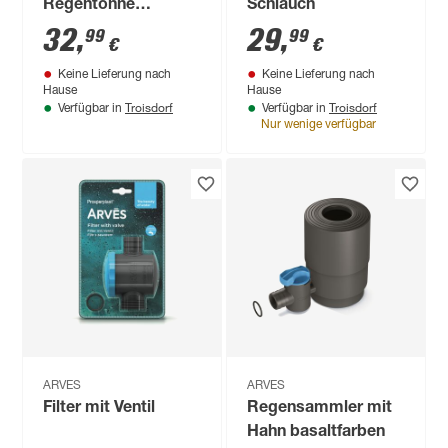
Regentonne
Schlauch
'Lanzarote' graphite
32
,
29
,
99
99
€
€
grey 53 x 33 cm
Keine Lieferung nach
Keine Lieferung nach
Hause
Hause
Troisdorf
Troisdorf
Verfügbar in
Verfügbar in
Nur wenige verfügbar
ARVES
ARVES
Filter mit Ventil
Regensammler mit
Hahn basaltfarben