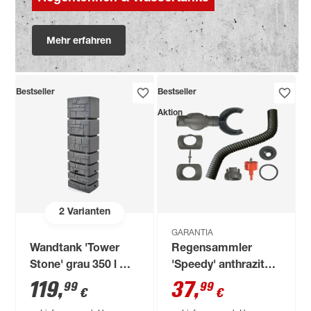
Mehr erfahren
Bestseller
Bestseller
Aktion
2
Varianten
GARANTIA
Wandtank 'Tower
Regensammler
Stone' grau 350 l mit
'Speedy' anthrazit
Hahn
inkl. Zubehör
119
,
37
,
99
99
€
€