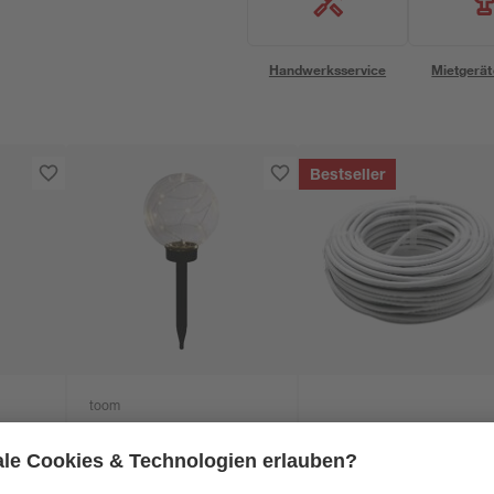
Handwerksservice
Mietgerät
Bestseller
toom
e
Solar-Spießlampe
Installations-,Elektr
Ø 10
warmweiß IP 44 Ø 20
und Stromkabel
x 54,5 cm
NYM-J 3x1,5mm² 50
99
99