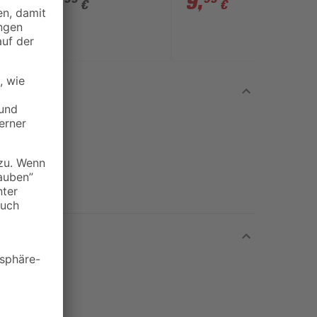
14
,
9
,
€
€
43 cm 5 Stück
x 11,5 cm