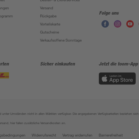
ungen
Versand
Folge uns
Programm
Rückgabe
Vorteilskarte
Gutscheine
Verkaufsoffene Sonntage
rten
Sicher einkaufen
Jetzt die toom-App
sind unter Umständen nicht in allen Märkten verfügbar. Die angegebenen Verfügbarkeiten beziehen s
ersand, hier fallen zusätzliche Versandkosten an.
gsbedingungen
Widerrufsrecht
Vertrag widerrufen
Barrierefreiheit