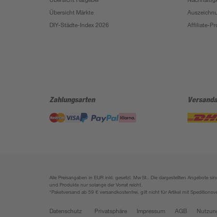
Übersicht Märkte
Auszeichn
DIY-Städte-Index 2026
Affiliate-
Zahlungsarten
Versanda
Alle Preisangaben in EUR inkl. gesetzl. MwSt.. Die dargestellten Angebote 
und Produkte nur solange der Vorrat reicht.
*Paketversand ab 59 € versandkostenfrei, gilt nicht für Artikel mit Speditionsv
Datenschutz
Privatsphäre
Impressum
AGB
Nutzun