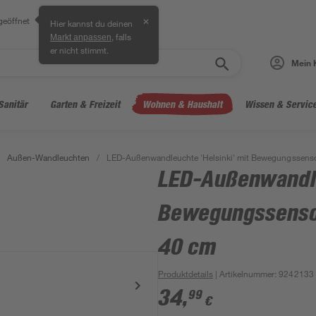
geöffnet
✕
Hier kannst du deinen
, falls
Markt anpassen
er nicht stimmt.
Mein 
Sanitär
Garten & Freizeit
Wohnen & Haushalt
Wissen & Servic
Außen-Wandleuchten
/
LED-Außenwandleuchte 'Helsinki' mit Bewegungssenso
LED-Außenwandle
Bewegungssensor
40 cm
Produktdetails
| Artikelnummer
:
9242133
34
,
99
€