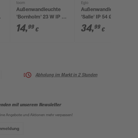
toom
Eglo
Außenwandleuchte
Außenwandleuchte
'Bornholm' 23 W IP 44
'Salle' IP 54 Ø 7,5 x 31
m
Ø 7,6 x 40 cm
cm
14
,
34
,
99
99
€
€
Abholung im Markt in 2 Stunden
enden mit unserem Newsletter
eine Angebote und Aktionen mehr verpassen!
Anmeldung