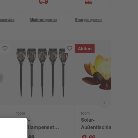
eservice
Miettransporter
Energie sparen
Aktion
toom
toom
o-
Solar-
Solar-
Spießlampenset
Außentischlampe
warmweiß IP 44 7,5 x
warmweiß IP 44 Ø 27
99
99