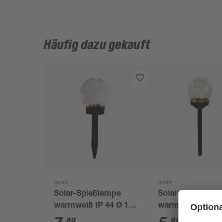
Häufig dazu gekauft
toom
toom
Solar-Spießlampe
Solar-Spießlamp
warmweiß IP 44 Ø 15
warmweiß IP 44 
x 44 cm
x 39 cm
99
99