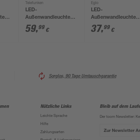
Telefunken
Eglo
LED-
LED-
te
Außenwandleuchte
Außenwandleuchte
ß IP
'Mainz' 14 W 1500 lm
'Madriz' 3,6 W 740 l
59
,
37
,
99
99
€
€
neutralweiß 18,2 x 5,5
warmweiß IP 44 5 x
cm
23 x 19 cm
Sorglos, 90 Tage Umtauschgarantie
hmen
Nützliche Links
Bleib auf dem Lauf
Leichte Sprache
Der toom Newsletter: K
Hilfe
Zur Newsletter 
Zahlungsarten
eit
Bestell- & Lieferservices