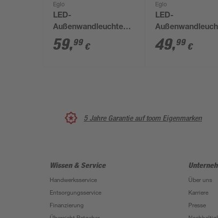
Eglo
Eglo
LED-
LED-
Außenwandleuchte
Außenwandleuch
'Fornaci' 3,6 W 960 lm
'Melzo' warmwei
59
,
49
,
99
99
€
€
warmweiß IP 54 16 x
44 13,5 x 13 cm
16 x 13,5 cm
5 Jahre Garantie auf toom Eigenmarken
Wissen & Service
Unterne
Handwerksservice
Über uns
Entsorgungsservice
Karriere
Finanzierung
Presse
Übersicht Ratgeber
Nachhaltigk