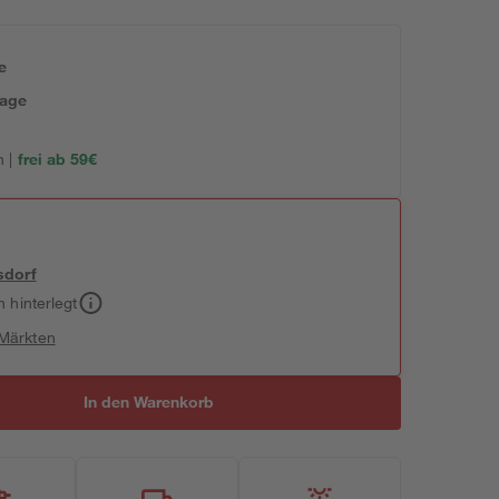
e
tage
 |
frei ab 59€
sdorf
h hinterlegt
 Märkten
In den Warenkorb