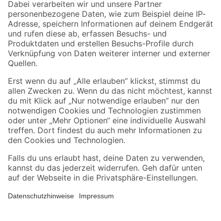
Zahlungsarten
Versandarten
Sicher einkaufen
Jetzt die toom-App herunterladen
Alle Preisangaben in EUR inkl. gesetzl. MwSt.. Die dargestellten Angebote sind unter
Umständen nicht in allen Märkten verfügbar. Die angegebenen Verfügbarkeiten beziehen
sich auf den unter "Mein Markt" ausgewählten toom Baumarkt. Alle Angebote und
Produkte nur solange der Vorrat reicht.
*Paketversand ab 59 € versandkostenfrei, gilt nicht für Artikel mit Speditionsversand, hier
fallen zusätzliche Versandkosten an.