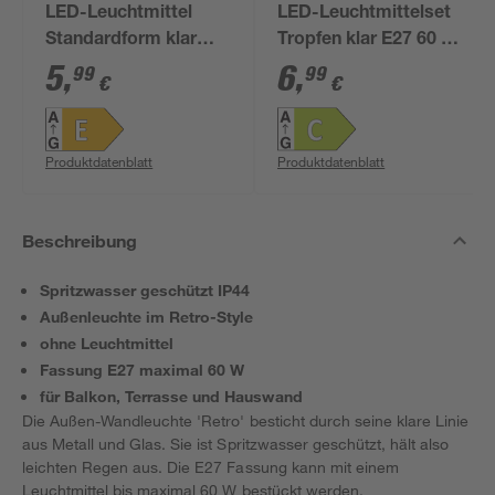
LED-Leuchtmittel
LED-Leuchtmittelset
Standardform klar
Tropfen klar E27 60 W
E27 7 W 806 lm
806 lm warmweiß 3
5
,
6
,
99
99
€
€
warmweiß
Stück
Produktdatenblatt
Produktdatenblatt
Beschreibung
Spritzwasser geschützt IP44
Außenleuchte im Retro-Style
ohne Leuchtmittel
Fassung E27 maximal 60 W
für Balkon, Terrasse und Hauswand
Die Außen-Wandleuchte 'Retro' besticht durch seine klare Linie
aus Metall und Glas. Sie ist Spritzwasser geschützt, hält also
leichten Regen aus. Die E27 Fassung kann mit einem
Leuchtmittel bis maximal 60 W bestückt werden.