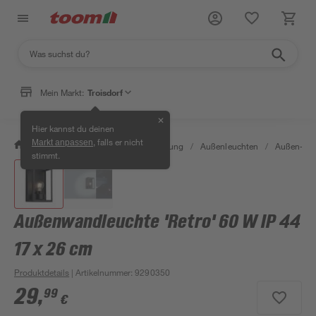
Mein Markt:
Troisdorf
✕
Hier kannst du deinen
, falls er nicht
Markt anpassen
/
Wohnen & Haushalt
/
Beleuchtung
/
Außenleuchten
/
Außen-Wa
stimmt.
Außenwandleuchte 'Retro' 60 W IP 44
17 x 26 cm
Produktdetails
| Artikelnummer
:
9290350
29
,
99
€