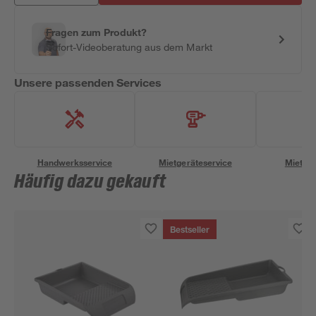
Fragen zum Produkt?
Sofort-Videoberatung aus dem Markt
Unsere passenden Services
Handwerksservice
Mietgeräteservice
Miettra
Häufig dazu gekauft
Bestseller