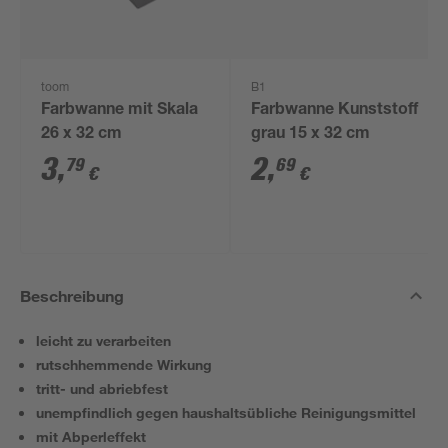
toom
B1
Farbwanne mit Skala
Farbwanne Kunststoff
26 x 32 cm
grau 15 x 32 cm
3
,
2
,
79
69
€
€
Beschreibung
leicht zu verarbeiten
rutschhemmende Wirkung
tritt- und abriebfest
unempfindlich gegen haushaltsübliche Reinigungsmittel
mit Abperleffekt