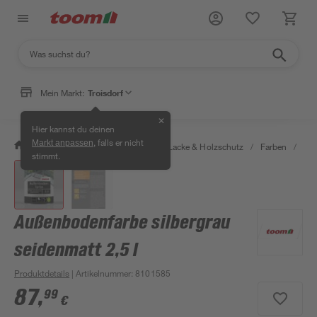
Mein Markt:
Troisdorf
✕
Hier kannst du deinen
, falls er nicht
Markt anpassen
/
Bauen & Renovieren
/
Farben, Lacke & Holzschutz
/
Farben
/
Spe
stimmt.
Außenbodenfarbe silbergrau
seidenmatt 2,5 l
Produktdetails
| Artikelnummer
:
8101585
87
,
99
€