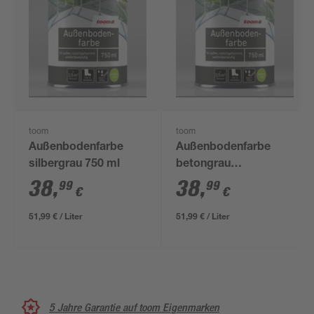
toom
toom
Außenbodenfarbe
Außenbodenfarbe
silbergrau 750 ml
betongrau
seidenmatt 750 ml
38
,
38
,
99
99
€
€
51,99 € / Liter
51,99 € / Liter
5 Jahre Garantie auf toom Eigenmarken