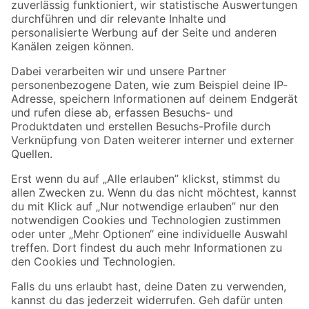
Zur Newsletter Anmeldung
Folge uns
Zahlungsarten
Versandarten
Sicher einkaufen
Jetzt die toom-App herunterladen
Alle Preisangaben in EUR inkl. gesetzl. MwSt.. Die dargestellten Angebote sind unter