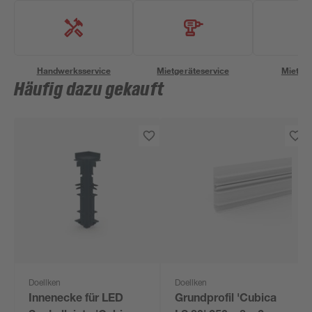
Handwerksservice
Mietgeräteservice
Miettra
Häufig dazu gekauft
Doellken
Doellken
Innenecke für LED
Grundprofil 'Cubica