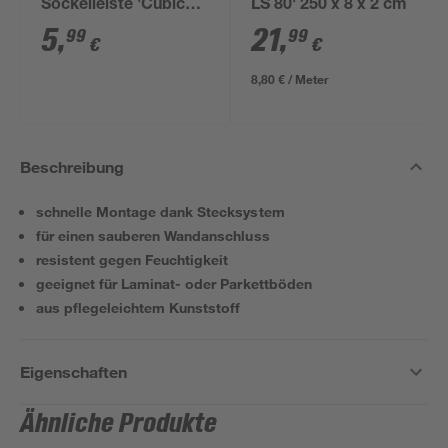
Sockelleiste 'Cubica
LS 80' 250 x 8 x 2 cm
LS 80' anthrazit
5
,
21
,
99
99
€
€
8,80 € / Meter
Beschreibung
schnelle Montage dank Stecksystem
für einen sauberen Wandanschluss
resistent gegen Feuchtigkeit
geeignet für Laminat- oder Parkettböden
aus pflegeleichtem Kunststoff
Eigenschaften
Ähnliche Produkte