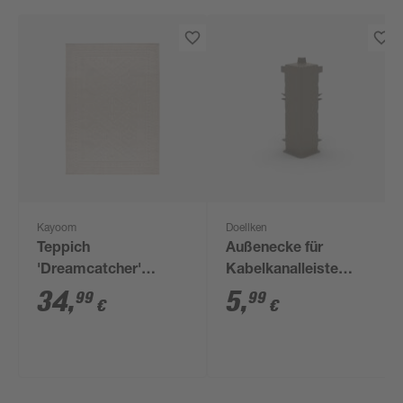
Kayoom
Doellken
Teppich
Außenecke für
'Dreamcatcher'
Kabelkanalleiste
elfenbeinfarben 80 x
'Cubica 60'
34
,
5
,
99
99
€
€
150 cm
champagner