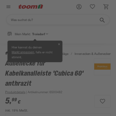
Mein Markt:
Troisdorf
✕
Hier kannst du deinen
, falls er nicht
Markt anpassen
/
Bauen & Renovieren
/
Bodenbeläge
/
Innenecken & Außenecken
/
stimmt.
Außenecke für
Kabelkanalleiste 'Cubica 60'
anthrazit
Produktdetails
| Artikelnummer
:
6500482
5
,
99
€
inkl. 19% MwSt.