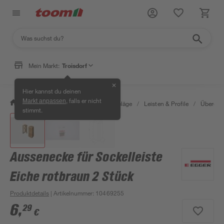
Mein Markt:
Troisdorf
✕
Hier kannst du deinen
, falls er nicht
Markt anpassen
/
Bauen & Renovieren
/
Bodenbeläge
/
Leisten & Profile
/
Übergang
stimmt.
Aussenecke für Sockelleiste
Eiche rotbraun 2 Stück
Produktdetails
| Artikelnummer
:
10469255
6
,
29
€