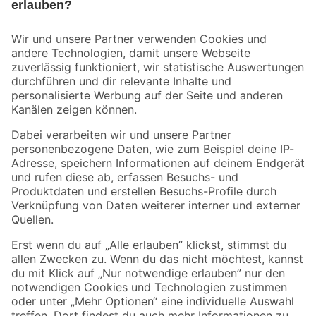
Bleib auf dem Laufenden mit unserem Newsletter
Der toom Newsletter: Keine Angebote und Aktionen mehr verpassen!
Zur Newsletter Anmeldung
Folge uns
Zahlungsarten
Versandarten
Sicher einkaufen
Jetzt die toom-App herunterladen