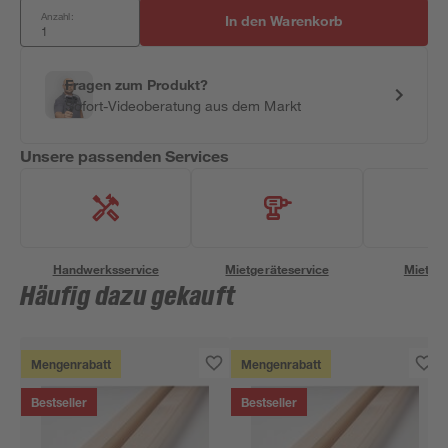
Anzahl:
In den Warenkorb
Fragen zum Produkt?
Sofort-Videoberatung aus dem Markt
Unsere passenden Services
Handwerksservice
Mietgeräteservice
Miettra
Häufig dazu gekauft
Mengenrabatt
Mengenrabatt
Bestseller
Bestseller