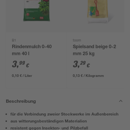
B1
toom
Rindenmulch 0-40
Spielsand beige 0-2
mm 40 l
mm 25 kg
3
,
3
,
99
29
€
€
0,10 € / Liter
0,13 € / Kilogramm
Beschreibung
für die Verbindung zweier Stockwerke im Außenbereich
aus witterungsbeständigen Materialien
resistent gegen Insekten- und Pilzbefall