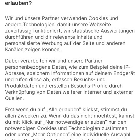
Bleib auf dem Laufenden mit unserem Newsletter
Der toom Newsletter: Keine Angebote und Aktionen mehr verpassen!
Zur Newsletter Anmeldung
Folge uns
Zahlungsarten
Versandarten
Sicher einkaufen
Jetzt die toom-App herunterladen