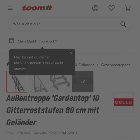
Mein Markt:
Troisdorf
✕
Hier kannst du deinen
, falls er nicht
Markt anpassen
/
Bauen & Renovieren
/
Treppen & Geländer
/
Geschosstreppen
/
A
stimmt.
+
2
Außentreppe 'Gardentop' 10
Gitterroststufen 80 cm mit
Geländer
Produktdetails
| Artikelnummer
:
10492001