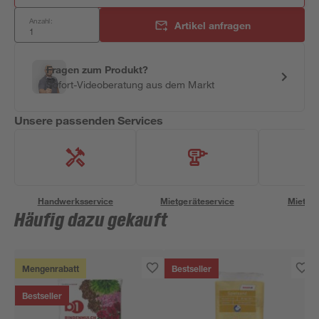
Anzahl:
Artikel anfragen
Fragen zum Produkt?
Sofort-Videoberatung aus dem Markt
Unsere passenden Services
Handwerksservice
Mietgeräteservice
Miettra
Häufig dazu gekauft
Mengenrabatt
Bestseller
Bestseller