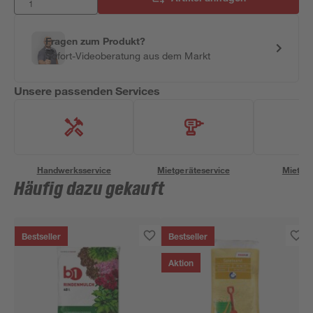
Fragen zum Produkt?
Sofort-Videoberatung aus dem Markt
Unsere passenden Services
Handwerksservice
Mietgeräteservice
Miettra
Häufig dazu gekauft
Bestseller
Bestseller
Aktion