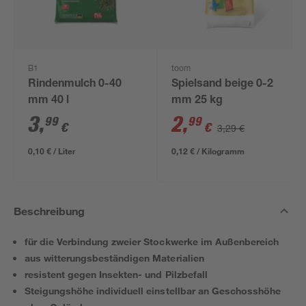
B1
toom
Rindenmulch 0-40
Spielsand beige 0-2
mm 40 l
mm 25 kg
3
,
2
,
99
99
€
€
3,29 €
0,10 € / Liter
0,12 € / Kilogramm
Beschreibung
für die Verbindung zweier Stockwerke im Außenbereich
aus witterungsbeständigen Materialien
resistent gegen Insekten- und Pilzbefall
Steigungshöhe individuell einstellbar an Geschosshöhe