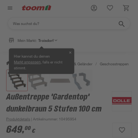
Mein Markt:
Troisdorf
✕
Hier kannst du deinen
, falls er nicht
Markt anpassen
/
Bauen & Renovieren
/
Treppen & Geländer
/
Geschosstreppen
/
A
stimmt.
Außentreppe 'Gardentop'
dunkelbraun 5 Stufen 100 cm
Produktdetails
| Artikelnummer
:
10495954
649
,
00
€